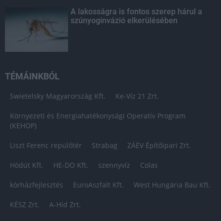
A lakosságra is fontos szerep hárul a
szúnyoginvázió elkerülésében
TÉMÁINKBÓL
Swietelsky Magyarország Kft.
Ke-Víz 21 Zrt.
Környezeti és Energiahatékonysági Operatív Program
(KEHOP)
Liszt Ferenc repülőtér
Strabag
ZÁÉV Építőipari Zrt.
Hódút Kft.
HE-DO Kft.
szennyvíz
Colas
kórházfejlesztés
EuroAszfalt Kft.
West Hungária Bau Kft.
KÉSZ Zrt.
A-Híd Zrt.