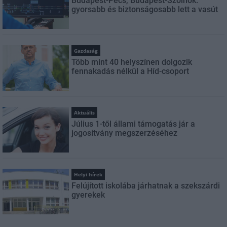
Budapest-Pécs, Budapest-Szolnok:
gyorsabb és biztonságosabb lett a vasút
Gazdaság
Több mint 40 helyszínen dolgozik
fennakadás nélkül a Híd-csoport
Aktuális
Július 1-től állami támogatás jár a
jogosítvány megszerzéséhez
Helyi hírek
Felújított iskolába járhatnak a szekszárdi
gyerekek