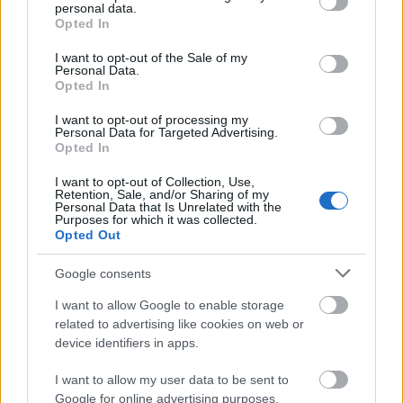
personal data.
grant or deny consent to Google and its third-party tags to
Opted In
use your data for below specified purposes in below Google
consent section.
I want to opt-out of the Sale of my
Personal Data.
Opted In
I want to opt-out of processing my
Personal Data for Targeted Advertising.
Tata
műemlékfelújítás
műemlék
restaurálás
Opted In
Történelmi táj, amelynek minden köve mesél –
I want to opt-out of Collection, Use,
megújul a tatai Angolkert
Retention, Sale, and/or Sharing of my
Personal Data that Is Unrelated with the
A projekt részeként megújulnak a területen található
Purposes for which it was collected.
műemlékek, köztük a különleges Műromok, valamint a közeli
Opted Out
Várkanyarban álló Nepomuki Szent János híd és szobor is.
Google consents
M1 bővítés: már zajlik a teljesen új
I want to allow Google to enable storage
Bicske Kelet csomópont építése
related to advertising like cookies on web or
device identifiers in apps.
I want to allow my user data to be sent to
Új gyalogosátkelők és jelzőlámpás
Google for online advertising purposes.