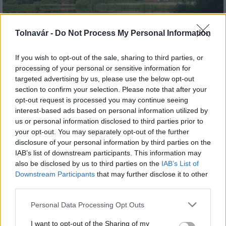
Tolnavár -
Do Not Process My Personal Information
Az atomerőmű egyetlen hatása a környezetre, hogy a
If you wish to opt-out of the sale, sharing to third parties, or
Duna vizét némileg felmelegíti
processing of your personal or sensitive information for
targeted advertising by us, please use the below opt-out
section to confirm your selection. Please note that after your
opt-out request is processed you may continue seeing
interest-based ads based on personal information utilized by
us or personal information disclosed to third parties prior to
your opt-out. You may separately opt-out of the further
disclosure of your personal information by third parties on the
MAGYAR ÉPÍTŐK
IAB’s list of downstream participants. This information may
also be disclosed by us to third parties on the
IAB’s List of
Aktuális
Downstream Participants
that may further disclose it to other
third parties.
Please note that this website/app uses one or more Google
Personal Data Processing Opt Outs
services and may gather and store information including but
not limited to your visit or usage behaviour. You may click to
I want to opt-out of the Sharing of my