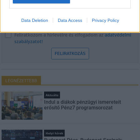
E-mail cím
Data Deletion
Data Access
Privacy Policy
Feliratkozom a hírlevélre és elfogadom az
adatvédelmi
szabályzatot!
FELIRATKOZÁS
LEGNÉZETTEBB
Aktuális
Indul a diákok pénzügyi ismereteit
erősítő Pénz7 programsorozat
Helyi hírek