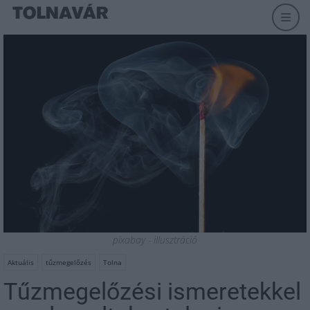
pixabay - illusztráció
Aktuális
tűzmegelőzés
Tolna
Tűzmegelőzési ismeretekkel