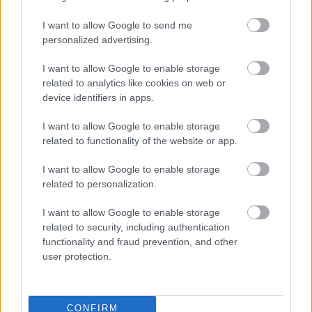
csomópont épül Angyalföldön
I want to allow Google to send me
personalized advertising.
I want to allow Google to enable storage
Másfélszeresére bővítik
Hódmezővásárhely jó hírű református
related to analytics like cookies on web or
iskoláját
device identifiers in apps.
I want to allow Google to enable storage
related to functionality of the website or app.
Látványos építési szakasz indult be a
Flórián téri felüljárón
I want to allow Google to enable storage
related to personalization.
I want to allow Google to enable storage
related to security, including authentication
functionality and fraud prevention, and other
user protection.
HÍRLEVÉL
Név
CONFIRM