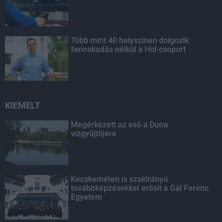
Több mint 40 helyszínen dolgozik
fennakadás nélkül a Híd-csoport
KIEMELT
Megérkezett az eső a Duna
vízgyűjtőjére
Kecskeméten is szakirányú
továbbképzésekkel erősít a Gál Ferenc
Egyetem