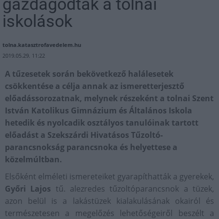
gazdagodtak a tolnai
iskolások
tolna.katasztrofavedelem.hu
2019.05.29. 11:22
A tűzesetek során bekövetkező halálesetek
csökkentése a célja annak az ismeretterjesztő
előadássorozatnak, melynek részeként a tolnai Szent
István Katolikus Gimnázium és Általános Iskola
hetedik és nyolcadik osztályos tanulóinak tartott
előadást a Szekszárdi Hivatásos Tűzoltó-
parancsnokság parancsnoka és helyettese a
közelmúltban.
Elsőként elméleti ismereteiket gyarapíthatták a gyerekek,
Győri Lajos
tű. alezredes tűzoltóparancsnok a tüzek,
azon belül is a lakástüzek kialakulásának okairól és
természetesen a megelőzés lehetőségeiről beszélt a