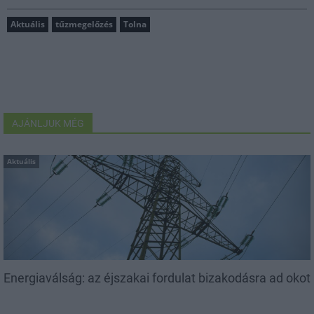
Aktuális
tűzmegelőzés
Tolna
AJÁNLJUK MÉG
Aktuális
Energiaválság: az éjszakai fordulat bizakodásra ad okot