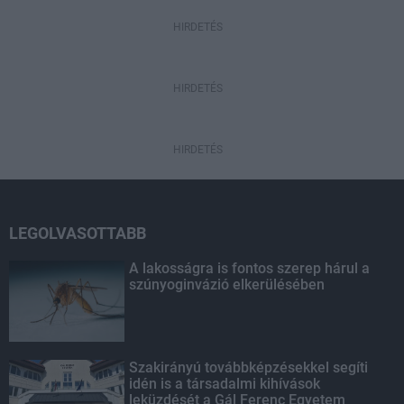
HIRDETÉS
HIRDETÉS
HIRDETÉS
LEGOLVASOTTABB
A lakosságra is fontos szerep hárul a
szúnyoginvázió elkerülésében
Szakirányú továbbképzésekkel segíti
idén is a társadalmi kihívások
leküzdését a Gál Ferenc Egyetem