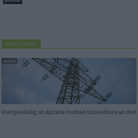
porcelán
AJÁNLJUK MÉG
Aktuális
Energiaválság: az éjszakai fordulat bizakodásra ad okot