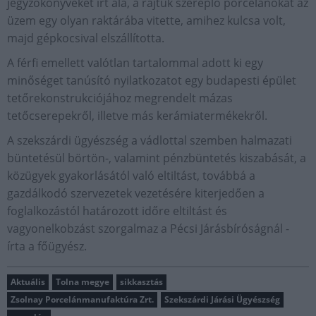
jegyzőkönyveket írt alá, a rajtuk szereplő porcelánokat az
üzem egy olyan raktárába vitette, amihez kulcsa volt,
majd gépkocsival elszállította.
A férfi emellett valótlan tartalommal adott ki egy
minőséget tanúsító nyilatkozatot egy budapesti épület
tetőrekonstrukciójához megrendelt mázas
tetőcserepekről, illetve más kerámiatermékekről.
A szekszárdi ügyészség a vádlottal szemben halmazati
büntetésül börtön-, valamint pénzbüntetés kiszabását, a
közügyek gyakorlásától való eltiltást, továbbá a
gazdálkodó szervezetek vezetésére kiterjedően a
foglalkozástól határozott időre eltiltást és
vagyonelkobzást szorgalmaz a Pécsi Járásbíróságnál -
írta a főügyész.
Aktuális
Tolna megye
sikkasztás
Zsolnay Porcelánmanufaktúra Zrt.
Szekszárdi Járási Ügyészség