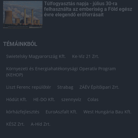
Túlfogyasztás napja - július 30-ra
felhasználta az emberiség a Föld egész
évre elegendő erőforrásait
TÉMÁINKBÓL
Swietelsky Magyarország Kft.
Ke-Víz 21 Zrt.
Környezeti és Energiahatékonysági Operatív Program
(KEHOP)
Liszt Ferenc repülőtér
Strabag
ZÁÉV Építőipari Zrt.
Hódút Kft.
HE-DO Kft.
szennyvíz
Colas
kórházfejlesztés
EuroAszfalt Kft.
West Hungária Bau Kft.
KÉSZ Zrt.
A-Híd Zrt.