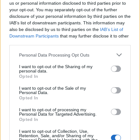
us or personal information disclosed to third parties prior to
your opt-out. You may separately opt-out of the further
disclosure of your personal information by third parties on the
IAB’s list of downstream participants. This information may
Az atomerőmű egyetlen hatása a környezetre, hogy a
also be disclosed by us to third parties on the
IAB’s List of
Duna vizét némileg felmelegíti
Downstream Participants
that may further disclose it to other
third parties.
Please note that this website/app uses one or more Google
Personal Data Processing Opt Outs
services and may gather and store information including but
not limited to your visit or usage behaviour. You may click to
I want to opt-out of the Sharing of my
personal data.
grant or deny consent to Google and its third-party tags to
Opted In
MAGYAR ÉPÍTŐK
use your data for below specified purposes in below Google
consent section.
I want to opt-out of the Sale of my
Personal Data.
Mi épül?
Opted In
I want to opt-out of processing my
Personal Data for Targeted Advertising.
Opted In
I want to opt-out of Collection, Use,
Retention, Sale, and/or Sharing of my