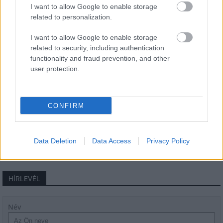
I want to allow Google to enable storage
terén
related to personalization.
I want to allow Google to enable storage
Fából épül Budakeszi új óvodája
related to security, including authentication
functionality and fraud prevention, and other
user protection.
Gyárleállításokkal és átszervezett
CONFIRM
termeléssel tehermentesíti a
villamosenergia-rendszert a STRABAG
Data Deletion
Data Access
Privacy Policy
HÍRLEVÉL
Név