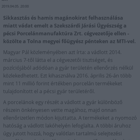
2019.04.05. 20:00
Sikkasztás és hamis magánokirat felhasználása
miatt vádat emelt a Szekszárdi Járási Ügyészség a
pécsi Porcelánmanufaktúra Zrt. cégvezetője ellen -
közölte a Tolna megyei főügyész pénteken az MTI-vel.
Magyar Pál közleményében azt írta: a vádlott 2014.
március 7-től látta el a cégvezetői tisztséget, és
pozíciójából adódóan a gyár területén ellenőrzés nélkül
közlekedhetett. Ezt kihasználva 2016. április 26-án több
mint 11 millió forint értékben porcelán termékeket
tulajdonított el a pécsi gyár területéről.
A porcelánok egy részét a vádlott a gyár különböző
részein önkényesen vette magához, majd onnan
ellenőrizetlen módon kijuttatta. A termékeket a nyomozó
hatóság a vádlott lakóhelyén lefoglalta. A többi áruhoz
úgy jutott hozzá, hogy valótlan tartalmú selejtezési