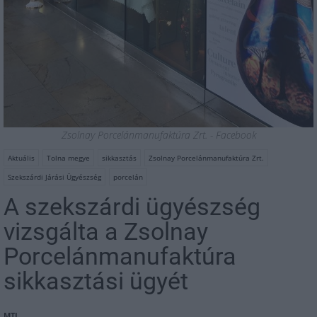
Zsolnay Porcelánmanufaktúra Zrt. - Facebook
Aktuális
Tolna megye
sikkasztás
Zsolnay Porcelánmanufaktúra Zrt.
Szekszárdi Járási Ügyészség
porcelán
A szekszárdi ügyészség
vizsgálta a Zsolnay
Porcelánmanufaktúra
sikkasztási ügyét
MTI