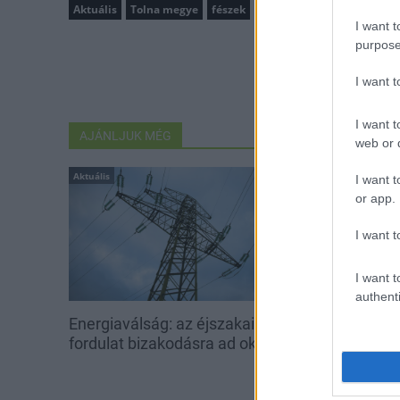
Aktuális
Tolna megye
fészek
Gemenc
feketególya
I want t
purpose
I want 
I want t
AJÁNLJUK MÉG
web or d
Aktuális
Aktuális
I want t
or app.
I want t
I want t
authenti
Energiaválság: az éjszakai
Paks: hétfőn 
fordulat bizakodásra ad okot
kedden üzemb
utolsó turbina