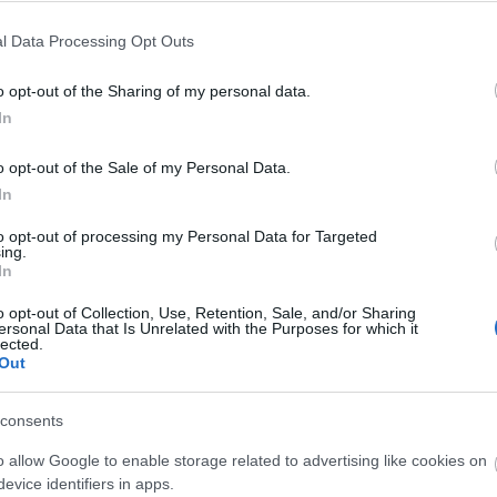
a felvételeit. Az ország különböző pontjain, de a
yek rendszeresen figyelik a gólyapár életét és a fiókák
l Data Processing Opt Outs
o opt-out of the Sharing of my personal data.
mberek, kutatók csak szemlélői a költés
In
események hozzátartoznak a természet rendjéhez,
. Éppen ezért nem tervezték azt sem, hogy a madarak
o opt-out of the Sale of my Personal Data.
In
 fészkel, közülük körülbelül 40 pár a Gemencben. Az
to opt-out of processing my Personal Data for Targeted
tególya-állománya. A védett faj egyedei fészküket a
ing.
In
rdőrészekbe építik idősebb, nagytermetű fákra,
ik, vagy amelyeken vastag, közel vízszintes, villásan
o opt-out of Collection, Use, Retention, Sale, and/or Sharing
ersonal Data that Is Unrelated with the Purposes for which it
lected.
Out
a fészkelő párok száma. Ez azt jelzi, hogy az élőhely
lt fészkek köré vont védőzónák kijelölésével, az
consents
, a turista túraútvonalak áthelyezésével segíti a
o allow Google to enable storage related to advertising like cookies on
evice identifiers in apps.