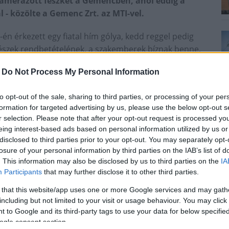
ekamerázott fészket a Gemencben, ahol eddig a
l - közölte a Gemenc Zrt. az MTI-vel.
én érkezett egy fiatal hím gólya, kedd reggel pedig
 fészek rendbetételének, a szakemberek bíznak benne,
 figyelemmel.
-
Do Not Process My Personal Information
mzeti Park, valamint a Magyar Madártani és
köszönhetően már hatodik éve folyik tudományos
to opt-out of the sale, sharing to third parties, or processing of your per
A fészekben a kezdetek óta egy pár - Tóbiás és Sára -
formation for targeted advertising by us, please use the below opt-out s
.
r selection. Please note that after your opt-out request is processed y
eing interest-based ads based on personal information utilized by us or
ovábbra is várják az erdészek, ornitológusok, a nemzeti
disclosed to third parties prior to your opt-out. You may separately opt-
lmerült az a lehetőség is, hogy Tóbiás elvesztette a
losure of your personal information by third parties on the IAB’s list of
asztalt megfigyelők csőrének jellegzetes alakja alapján
. This information may also be disclosed by us to third parties on the
IA
Participants
that may further disclose it to other third parties.
 that this website/app uses one or more Google services and may gath
 nemcsak a szakembereknek nyújt fontos
including but not limited to your visit or usage behaviour. You may click 
yüttműködő partnerek természetvédelmi
 to Google and its third-party tags to use your data for below specifi
ben több százezer alkalommal tekintették meg az
ogle consent section.