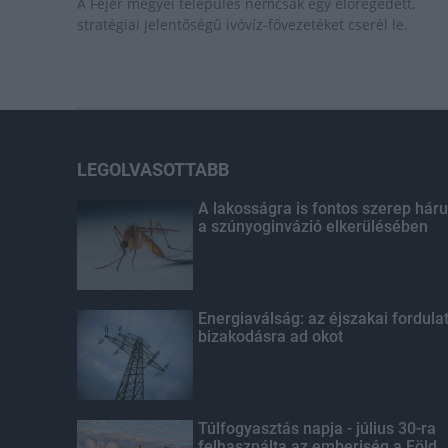
A Fejér megyei település nemcsak egy elöregedett,
stratégiai jelentőségű ivóvíz-fővezetéket cserél le.
LEGOLVASOTTABB
A lakosságra is fontos szerep háru
a szúnyoginvázió elkerülésében
Energiaválság: az éjszakai fordula
bizakodásra ad okot
Túlfogyasztás napja - július 30-ra
felhasználta az emberiség a Föld