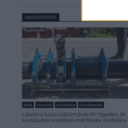
MAGYAR ÉPÍTŐK
Vízgazdálkodás
Bicske
vízvezeték
ivóvízhálózat
közműfejlesztés
Látlelet a hazai víziközművekről? Egyetlen, fél
évszázados vezetéken múlt Bicske vízellátása