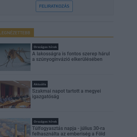
FELIRATKOZÁS
LEGNÉZETTEBB
Országos hírek
A lakosságra is fontos szerep hárul
a szúnyoginvázió elkerülésében
Aktuális
Szakmai napot tartott a megyei
igazgatóság
Országos hírek
Túlfogyasztás napja - július 30-ra
felhasználta az emberiség a Föld