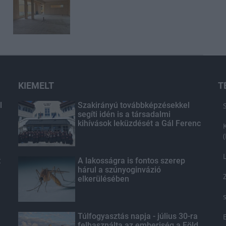
KIEMELT
T
l
Szakirányú továbbképzésekkel
segíti idén is a társadalmi
kihívások leküzdését a Gál Ferenc
Egyetem
t
A lakosságra is fontos szerep
hárul a szúnyoginvázió
elkerülésében
Túlfogyasztás napja - július 30-ra
felhasználta az emberiség a Föld