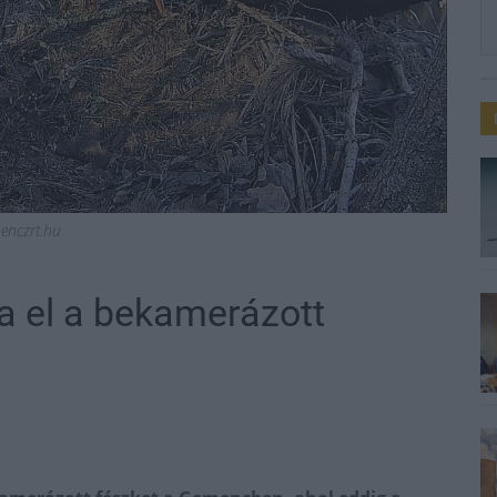
enczrt.hu
ta el a bekamerázott