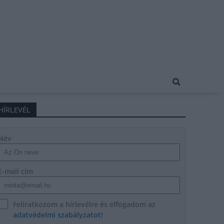
HÍRLEVÉL
Név
E-mail cím
Feliratkozom a hírlevélre és elfogadom az
adatvédelmi szabályzatot!