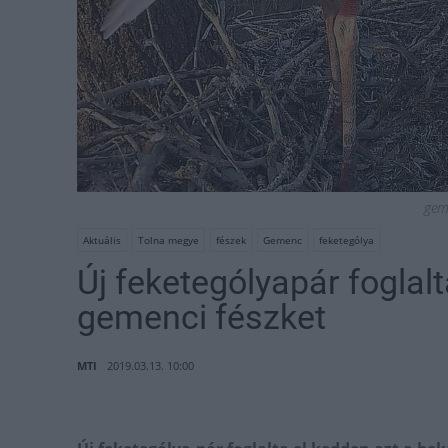
gem
Aktuális
Tolna megye
fészek
Gemenc
feketególya
Új feketególyapár foglal
gemenci fészket
MTI
2019.03.13. 10:00