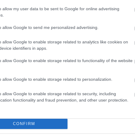
o allow my user data to be sent to Google for online advertising
s.
to allow Google to send me personalized advertising.
o allow Google to enable storage related to analytics like cookies on
evice identifiers in apps.
Aktuális
o allow Google to enable storage related to functionality of the website
o allow Google to enable storage related to personalization.
o allow Google to enable storage related to security, including
cation functionality and fraud prevention, and other user protection.
és talán még
Az atomerőmű egyetlen
en tartható az
hatása a környezetre, hogy a
Duna vizét némileg felmelegíti
CONFIRM