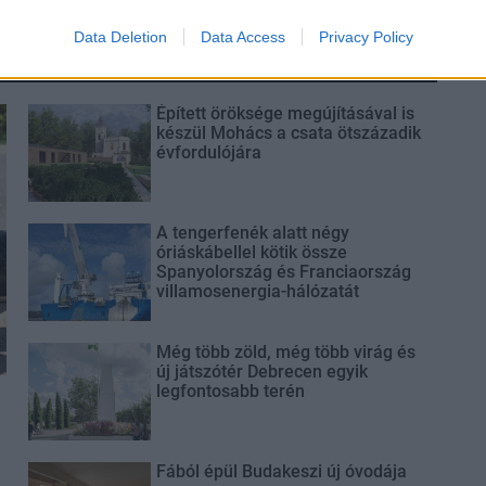
Data Deletion
Data Access
Privacy Policy
Épített öröksége megújításával is
készül Mohács a csata ötszázadik
évfordulójára
A tengerfenék alatt négy
óriáskábellel kötik össze
Spanyolország és Franciaország
villamosenergia-hálózatát
Még több zöld, még több virág és
új játszótér Debrecen egyik
legfontosabb terén
Fából épül Budakeszi új óvodája