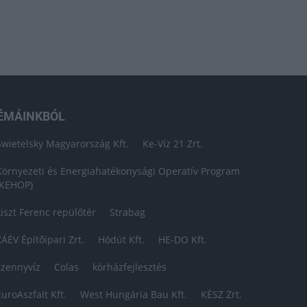
ÉMÁINKBÓL
Swietelsky Magyarország Kft.
Ke-Víz 21 Zrt.
Környezeti és Energiahatékonysági Operatív Program
(KEHOP)
Liszt Ferenc repülőtér
Strabag
ZÁÉV Építőipari Zrt.
Hódút Kft.
HE-DO Kft.
szennyvíz
Colas
kórházfejlesztés
EuroAszfalt Kft.
West Hungária Bau Kft.
KÉSZ Zrt.