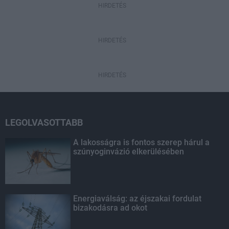
HIRDETÉS
HIRDETÉS
HIRDETÉS
LEGOLVASOTTABB
A lakosságra is fontos szerep hárul a
szúnyoginvázió elkerülésében
Energiaválság: az éjszakai fordulat
bizakodásra ad okot