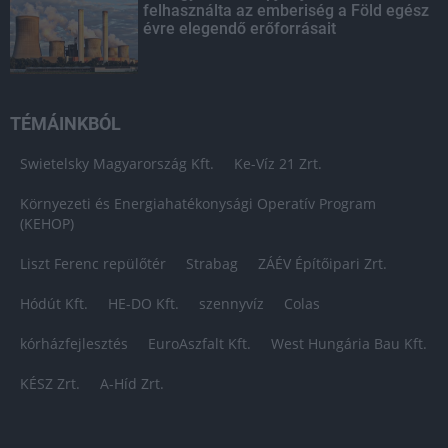
felhasználta az emberiség a Föld egész
évre elegendő erőforrásait
TÉMÁINKBÓL
Swietelsky Magyarország Kft.
Ke-Víz 21 Zrt.
Környezeti és Energiahatékonysági Operatív Program
(KEHOP)
Liszt Ferenc repülőtér
Strabag
ZÁÉV Építőipari Zrt.
Hódút Kft.
HE-DO Kft.
szennyvíz
Colas
kórházfejlesztés
EuroAszfalt Kft.
West Hungária Bau Kft.
KÉSZ Zrt.
A-Híd Zrt.