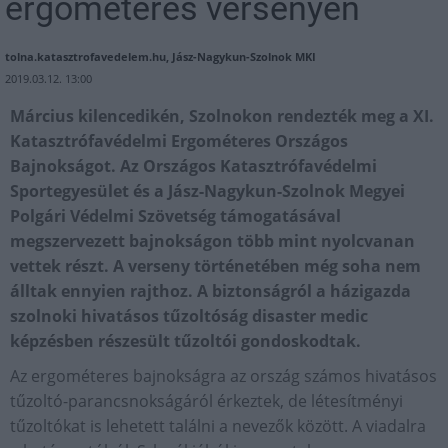
ergométeres versenyen
tolna.katasztrofavedelem.hu, Jász-Nagykun-Szolnok MKI
2019.03.12. 13:00
Március kilencedikén, Szolnokon rendezték meg a XI.
Katasztrófavédelmi Ergométeres Országos
Bajnokságot. Az Országos Katasztrófavédelmi
Sportegyesület és a Jász-Nagykun-Szolnok Megyei
Polgári Védelmi Szövetség támogatásával
megszervezett bajnokságon több mint nyolcvanan
vettek részt. A verseny történetében még soha nem
álltak ennyien rajthoz. A biztonságról a házigazda
szolnoki hivatásos tűzoltóság disaster medic
képzésben részesült tűzoltói gondoskodtak.
Az ergométeres bajnokságra az ország számos hivatásos
tűzoltó-parancsnokságáról érkeztek, de létesítményi
tűzoltókat is lehetett találni a nevezők között. A viadalra