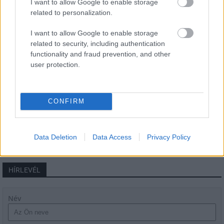
I want to allow Google to enable storage
related to personalization.
I want to allow Google to enable storage
Épített öröksége megújításával is készül
related to security, including authentication
Mohács a csata ötszázadik
évfordulójára
functionality and fraud prevention, and other
user protection.
A tengerfenék alatt négy óriáskábellel
kötik össze Spanyolország és
CONFIRM
Franciaország villamosenergia-
hálózatát
Data Deletion
Data Access
Privacy Policy
HÍRLEVÉL
Név