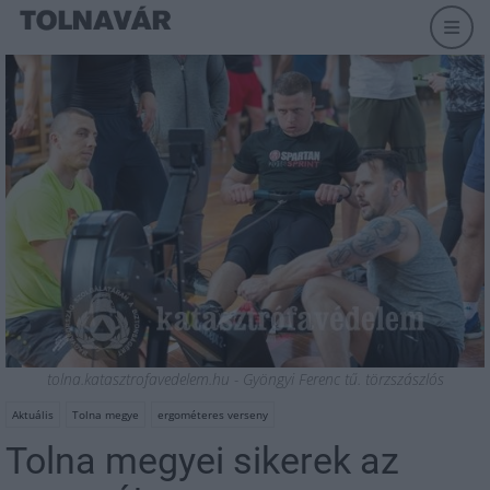
tolna.katasztrofavedelem.hu - Gyöngyi Ferenc tű. törzszászlós
Aktuális
Tolna megye
ergométeres verseny
Tolna megyei sikerek az