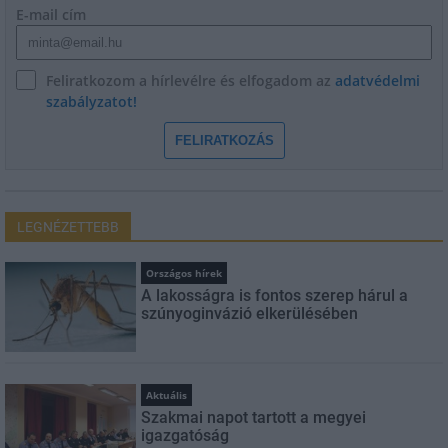
E-mail cím
Feliratkozom a hírlevélre és elfogadom az
adatvédelmi
szabályzatot!
FELIRATKOZÁS
LEGNÉZETTEBB
Országos hírek
A lakosságra is fontos szerep hárul a
szúnyoginvázió elkerülésében
Aktuális
Szakmai napot tartott a megyei
igazgatóság