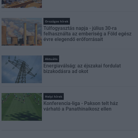
Országos hírek
Túlfogyasztás napja - július 30-ra
felhasználta az emberiség a Föld egész
évre elegendő erőforrásait
Aktuális
Energiaválság: az éjszakai fordulat
bizakodásra ad okot
Helyi hírek
Konferencia-liga - Pakson telt ház
várható a Panathinaikosz ellen