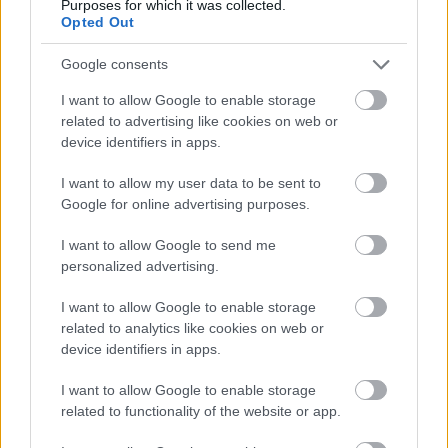
Purposes for which it was collected.
Opted Out
Google consents
Paks
paksi atomerőmű
Paks II
Paks II. Atomerőmű Zrt.
I want to allow Google to enable storage
Paks II.: Mit jelent az 5. blokk új mérföldköve a
related to advertising like cookies on web or
felülvizsgálat árnyékában?
device identifiers in apps.
Megkezdődött az 5. blokk reaktorépületének alaplemez-
I want to allow my user data to be sent to
kivitelezése, miközben a felülvizsgálat arra keresi a választ,
Google for online advertising purposes.
hogy a megváltozott gazdasági és geopolitikai környezetben
milyen feltételek mellett érdemes továbbvinni Magyarország
I want to allow Google to send me
egyik legnagyobb beruházását.
personalized advertising.
Elkészült a Liszt Ferenc repülőtér
I want to allow Google to enable storage
közelében lévő logisztikai bázis út- és
related to analytics like cookies on web or
közműhálózatának fejlesztése
device identifiers in apps.
I want to allow Google to enable storage
Látlelet a hazai víziközművekről?
related to functionality of the website or app.
Egyetlen, fél évszázados vezetéken
múlt Bicske vízellátása