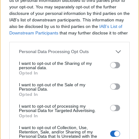
us or personal information disclosed to third parties prior to
your opt-out. You may separately opt-out of the further
Az atomerőmű egyetlen hatása a környezetre, hogy a
disclosure of your personal information by third parties on the
Duna vizét némileg felmelegíti
IAB’s list of downstream participants. This information may
also be disclosed by us to third parties on the
IAB’s List of
Downstream Participants
that may further disclose it to other
third parties.
Please note that this website/app uses one or more Google
Personal Data Processing Opt Outs
services and may gather and store information including but
not limited to your visit or usage behaviour. You may click to
I want to opt-out of the Sharing of my
MAGYAR ÉPÍTŐK
personal data.
grant or deny consent to Google and its third-party tags to
Opted In
use your data for below specified purposes in below Google
consent section.
Mi épül?
I want to opt-out of the Sale of my
Personal Data.
Opted In
I want to opt-out of processing my
Personal Data for Targeted Advertising.
Opted In
I want to opt-out of Collection, Use,
Retention, Sale, and/or Sharing of my
Personal Data that Is Unrelated with the