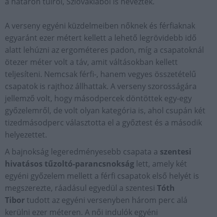
a határon túlról, Szlovákiából is neveztek.
A verseny egyéni küzdelmeiben nőknek és férfiaknak
egyaránt ezer métert kellett a lehető legrövidebb idő
alatt lehúzni az ergométeres padon, míg a csapatoknál
ötezer méter volt a táv, amit váltásokban kellett
teljesíteni. Nemcsak férfi-, hanem vegyes összetételű
csapatok is rajthoz állhattak. A verseny szorosságára
jellemző volt, hogy másodpercek döntöttek egy-egy
győzelemről, de volt olyan kategória is, ahol csupán két
tizedmásodperc választotta el a győztest és a második
helyezettet.
A bajnokság legeredményesebb csapata a
szentesi
hivatásos tűzoltó-parancsnokság
lett, amely két
egyéni győzelem mellett a férfi csapatok első helyét is
megszerezte, ráadásul egyedül a szentesi
Tóth
Tibor
tudott az egyéni versenyben három perc alá
kerülni ezer méteren. A női indulók egyéni