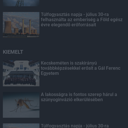
Túlfogyasztás napja - július 30-ra
felhasználta az emberiség a Föld egész
évre elegendő erőforrásait
KIEMELT
Kecskeméten is szakirányú
továbbképzésekkel erősít a Gál Ferenc
Egyetem
A lakosságra is fontos szerep hárul a
szúnyoginvázió elkerülésében
Túlfogyasztás napja - július 30-ra