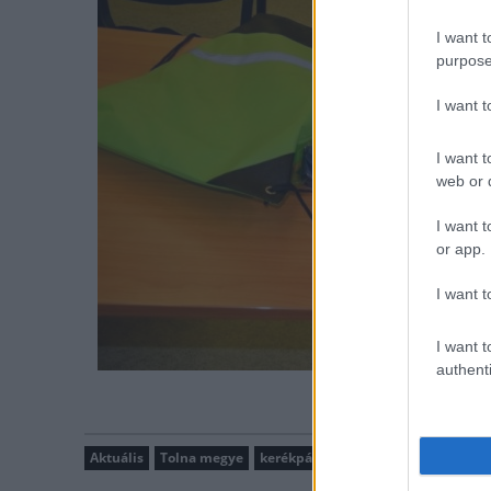
I want t
purpose
I want 
I want t
web or d
I want t
or app.
I want t
I want t
authenti
Aktuális
Tolna megye
kerékpár
nyeremény
közlekedé