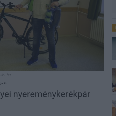
olice.hu
 játék
gyei nyereménykerékpár