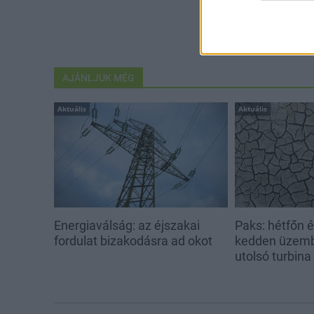
AJÁNLJUK MÉG
Aktuális
Aktuális
Energiaválság: az éjszakai
Paks: hétfőn 
fordulat bizakodásra ad okot
kedden üzemb
utolsó turbina