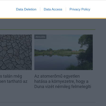
Data Deletion
Data Access
Privacy Policy
Aktuális
és talán még
Az atomerőmű egyetlen
en tartható az
hatása a környezetre, hogy a
Duna vizét némileg felmelegíti