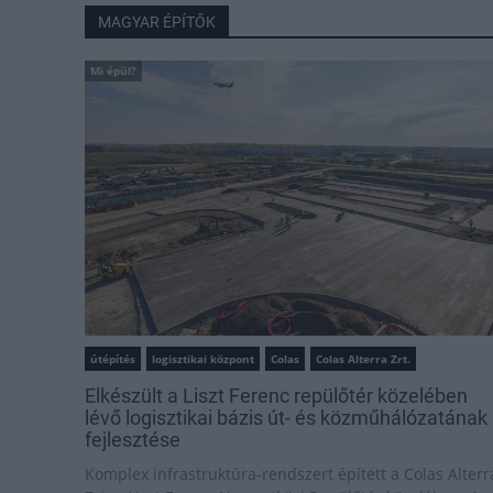
MAGYAR ÉPÍTŐK
Mi épül?
útépítés
logisztikai központ
Colas
Colas Alterra Zrt.
Elkészült a Liszt Ferenc repülőtér közelében
lévő logisztikai bázis út- és közműhálózatának
fejlesztése
Komplex infrastruktúra-rendszert épített a Colas Alterr