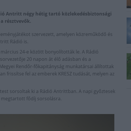
ó Antritt négy hétig tartó közlekedésbiztonsági
a résztvevők.
ereményjátékot szervezett, amelyen közreműködő és
ritt Rádió is.
 március 24-e között bonyolították le. A Rádió
űsorvezetője 20 napon át élő adásban és a
 Megyei Rendőr-főkapitányság munkatársai állítottak
ban frissítse fel az emberek KRESZ tudását, melyen az
est sorsoltak ki a Rádió Antrittban. A napi győztesek
megtartott fődíj sorsolásra.