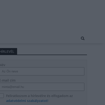
HÍRLEVÉL
Név
E-mail cím
Feliratkozom a hírlevélre és elfogadom az
adatvédelmi szabályzatot!