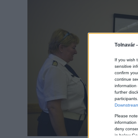
Tolnavár 
If you wish 
sensitive in
confirm you
continue se
information 
further disc
participants
Downstream 
Please note
information 
deny consent
in below Go