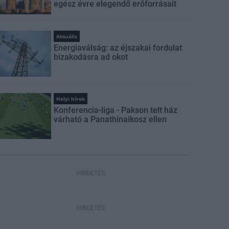
egész évre elegendő erőforrásait
Aktuális
Energiaválság: az éjszakai fordulat
bizakodásra ad okot
Helyi hírek
Konferencia-liga - Pakson telt ház
várható a Panathinaikosz ellen
HIRDETÉS
HIRDETÉS