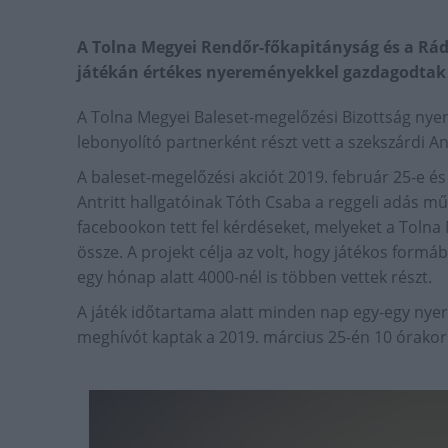
A Tolna Megyei Rendőr-főkapitányság és a Rádi
játékán értékes nyereményekkel gazdagodtak 
A Tolna Megyei Baleset-megelőzési Bizottság ny
lebonyolító partnerként részt vett a szekszárdi Ant
A baleset-megelőzési akciót 2019. február 25-e és
Antritt hallgatóinak Tóth Csaba a reggeli adás m
facebookon tett fel kérdéseket, melyeket a Tolna
össze. A projekt célja az volt, hogy játékos formá
egy hónap alatt 4000-nél is többen vettek részt.
A játék időtartama alatt minden nap egy-egy nyert
meghívót kaptak a 2019. március 25-én 10 órakor 