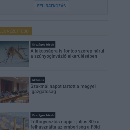
FELIRATKOZÁS
LEGNÉZETTEBB
Országos hírek
A lakosságra is fontos szerep hárul
a szúnyoginvázió elkerülésében
Aktuális
Szakmai napot tartott a megyei
igazgatóság
Országos hírek
Túlfogyasztás napja - július 30-ra
felhasználta az emberiség a Föld