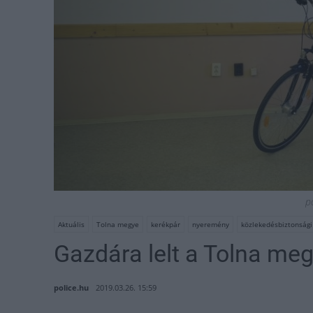
p
Aktuális
Tolna megye
kerékpár
nyeremény
közlekedésbiztonsági
Gazdára lelt a Tolna me
police.hu
2019.03.26. 15:59