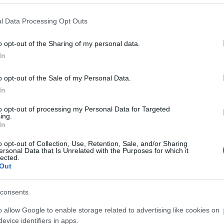
, középen Dr. Kovács Zoltán, a kép jobb szélén Megyeri Zsolt
yvezető elnöke
l Data Processing Opt Outs
o opt-out of the Sharing of my personal data.
r ezredes – a Tolna Megyei Rendőr-főkapitányság
In
Megyei Baleset-megelőzési Bizottság elnöke – húzta ki
ékes kerékpár tulajdonosát.
o opt-out of the Sale of my Personal Data.
e, azonban a többi napi győztes sem maradt ajándék
In
 értékű közlekedésbiztonsági eszközöket tartalmazó
to opt-out of processing my Personal Data for Targeted
ing.
In
o opt-out of Collection, Use, Retention, Sale, and/or Sharing
ersonal Data that Is Unrelated with the Purposes for which it
lected.
Out
consents
o allow Google to enable storage related to advertising like cookies on
evice identifiers in apps.