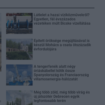
Látlelet a hazai víziközművekről?
Egyetlen, fél évszázados
vezetéken múlt Bicske vízellátása
Épített öröksége megújításával is
készül Mohács a csata ötszázadik
évfordulójára
A tengerfenék alatt négy
óriáskábellel kötik össze
Spanyolország és Franciaország
villamosenergia-hálózatát
Még több zöld, még több virág és
új játszótér Debrecen egyik
legfontosabb terén
a