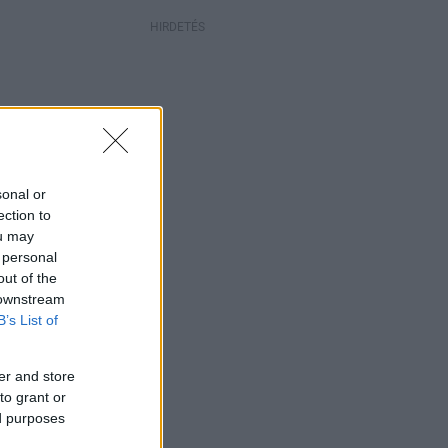
HIRDETÉS
sonal or
ection to
ou may
 personal
out of the
 downstream
B’s List of
er and store
to grant or
ed purposes