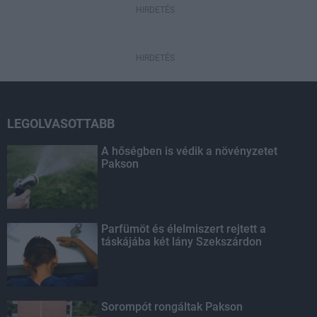
HIRDETÉS
HIRDETÉS
LEGOLVASOTTABB
A hőségben is védik a növényzetet
Pakson
Parfümöt és élelmiszert rejtett a
táskájába két lány Szekszárdon
Sorompót rongáltak Pakson