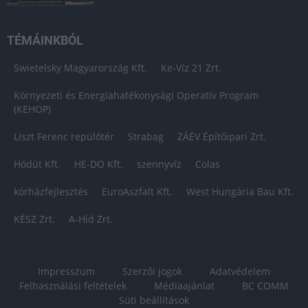
TÉMÁINKBÓL
Swietelsky Magyarország Kft.
Ke-Víz 21 Zrt.
Környezeti és Energiahatékonysági Operatív Program
(KEHOP)
Liszt Ferenc repülőtér
Strabag
ZÁÉV Építőipari Zrt.
Hódút Kft.
HE-DO Kft.
szennyvíz
Colas
kórházfejlesztés
EuroAszfalt Kft.
West Hungária Bau Kft.
KÉSZ Zrt.
A-Híd Zrt.
Impresszum
Szerzői jogok
Adatvédelem
Felhasználási feltételek
Médiaajánlat
BC COMM
Süti beállítások