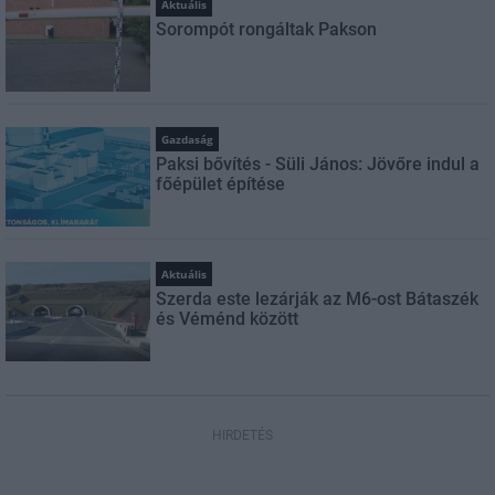
Aktuális
Sorompót rongáltak Pakson
Gazdaság
Paksi bővítés - Süli János: Jövőre indul a
főépület építése
Aktuális
Szerda este lezárják az M6-ost Bátaszék
és Véménd között
HIRDETÉS