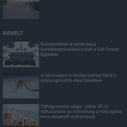
KIEMELT
Kecskeméten is szakirányú
továbbképzésekkel erősít a Gál Ferenc
Egyetem
A lakosságra is fontos szerep hárul a
szúnyoginvázió elkerülésében
Túlfogyasztás napja - július 30-ra
felhasználta az emberiség a Föld egész
évre elegendő erőforrásait