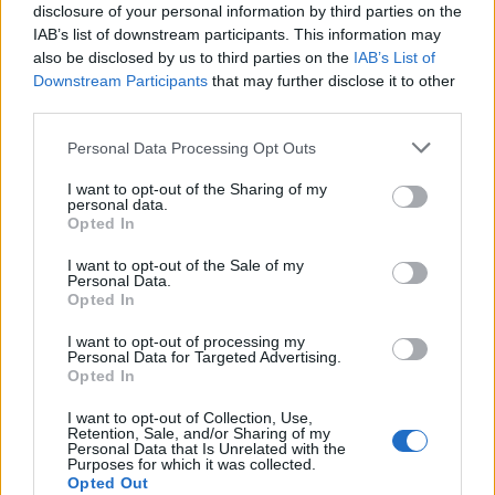
disclosure of your personal information by third parties on the
IAB’s list of downstream participants. This information may
Az atomerőmű egyetlen hatása a környezetre, hogy a
also be disclosed by us to third parties on the
IAB’s List of
Duna vizét némileg felmelegíti
Downstream Participants
that may further disclose it to other
third parties.
Please note that this website/app uses one or more Google
Personal Data Processing Opt Outs
services and may gather and store information including but
not limited to your visit or usage behaviour. You may click to
I want to opt-out of the Sharing of my
personal data.
grant or deny consent to Google and its third-party tags to
Opted In
MAGYAR ÉPÍTŐK
use your data for below specified purposes in below Google
consent section.
I want to opt-out of the Sale of my
Personal Data.
Útépítés
Opted In
I want to opt-out of processing my
Personal Data for Targeted Advertising.
Opted In
I want to opt-out of Collection, Use,
Retention, Sale, and/or Sharing of my
Personal Data that Is Unrelated with the
Purposes for which it was collected.
Opted Out