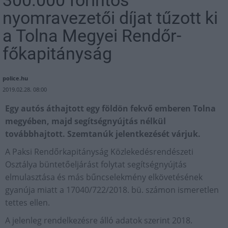
nyomravezetői díjat tűzott ki
a Tolna Megyei Rendőr-
főkapitányság
police.hu
2019.02.28. 08:00
Egy autós áthajtott egy földön fekvő emberen Tolna
megyében, majd segítségnyújtás nélkül
továbbhajtott. Szemtanúk jelentkezését várjuk.
A Paksi Rendőrkapitányság Közlekedésrendészeti
Osztálya büntetőeljárást folytat segítségnyújtás
elmulasztása és más bűncselekmény elkövetésének
gyanúja miatt a 17040/722/2018. bü. számon ismeretlen
tettes ellen.
A jelenleg rendelkezésre álló adatok szerint 2018.