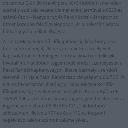
december 2-án 20 óra 40 perc körüli időben ismeretlen
személy az általa vezetett ismeretlen járművel a 6232-es
számú úton – Nagydorog és Paks között – áthajtott az
úttest közepén fekvő gyalogoson, és a helyszínt adatai
hátrahagyása nélkül elhagyta.
A Tolna Megyei Rendőr-főkapitányság kéri, hogy aki a
bűncselekménnyel, illetve az elkövető személyével
kapcsolatban érdemleges információval rendelkezik,
hivatali munkaidőben tegyen bejelentést személyesen a
Paksi Rendőrkapitányságon, illetve bármelyik rendőri
szervnél. Hívja a Paksi Rendőrkapitányságot a 06/75 510-
640-es hívószámán, illetőleg a Tolna Megyei Rendőr-
főkapitányság Tevékenységi-irányítási Központját a 06-
74/501-100-as telefonszámon, vagy tegyen bejelentést az
ingyenesen hívható 06-80-555-111 „Telefontanú”
zöldszámán, illetve a 107-es és a 112-es központi
segélyhívó telefonszámok valamelyikén.