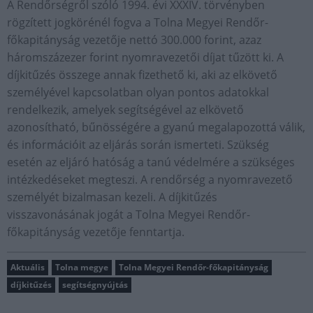
A Rendőrségről szóló 1994. évi XXXIV. törvényben
rögzített jogkörénél fogva a Tolna Megyei Rendőr-
főkapitányság vezetője nettó 300.000 forint, azaz
háromszázezer forint nyomravezetői díjat tűzött ki. A
díjkitűzés összege annak fizethető ki, aki az elkövető
személyével kapcsolatban olyan pontos adatokkal
rendelkezik, amelyek segítségével az elkövető
azonosítható, bűnösségére a gyanú megalapozottá válik,
és információit az eljárás során ismerteti. Szükség
esetén az eljáró hatóság a tanú védelmére a szükséges
intézkedéseket megteszi. A rendőrség a nyomravezető
személyét bizalmasan kezeli. A díjkitűzés
visszavonásának jogát a Tolna Megyei Rendőr-
főkapitányság vezetője fenntartja.
Aktuális
Tolna megye
Tolna Megyei Rendőr-főkapitányság
díjkitűzés
segítségnyújtás