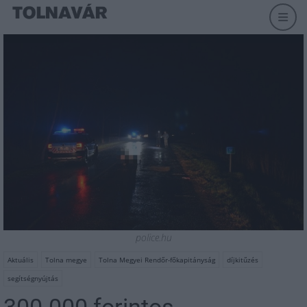
police.hu
Aktuális
Tolna megye
Tolna Megyei Rendőr-főkapitányság
díjkitűzés
segítségnyújtás
300.000 forintos