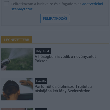
Feliratkozom a hírlevélre és elfogadom az
adatvédelmi
szabályzatot!
FELIRATKOZÁS
LEGNÉZETTEBB
Helyi hírek
A hőségben is védik a növényzetet
Pakson
Aktuális
Parfümöt és élelmiszert rejtett a
táskájába két lány Szekszárdon