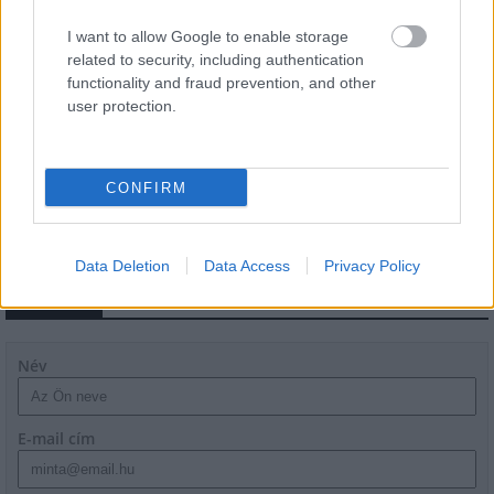
Látlelet a hazai víziközművekről?
Egyetlen, fél évszázados vezetéken
I want to allow Google to enable storage
múlt Bicske vízellátása
related to security, including authentication
functionality and fraud prevention, and other
user protection.
Épített öröksége megújításával is készül
Mohács a csata ötszázadik
évfordulójára
CONFIRM
Data Deletion
Data Access
Privacy Policy
HÍRLEVÉL
Név
E-mail cím