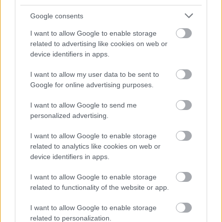
Google consents
I want to allow Google to enable storage
HE-DO
BKK
KM Építő Kft.
Főmterv Mérnöki Tervező Zrt.
related to advertising like cookies on web or
device identifiers in apps.
Látványos építési szakasz indult be a Flórián téri
felüljárón
I want to allow my user data to be sent to
A tartós nyári hőség jelentős kihívás elé állítja a KM Építőt,
Google for online advertising purposes.
ennek ellenére folyamatosan halad az aszfaltozás.
I want to allow Google to send me
Paks II.: Mit jelent az 5. blokk új
personalized advertising.
mérföldköve a felülvizsgálat
árnyékában?
I want to allow Google to enable storage
related to analytics like cookies on web or
device identifiers in apps.
Elkészült a Liszt Ferenc repülőtér
I want to allow Google to enable storage
közelében lévő logisztikai bázis út- és
related to functionality of the website or app.
közműhálózatának fejlesztése
I want to allow Google to enable storage
related to personalization.