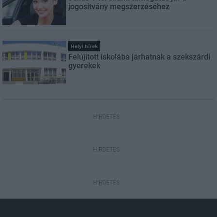
jogosítvány megszerzéséhez
Helyi hírek
Felújított iskolába járhatnak a szekszárdi
gyerekek
HIRDETÉS
HIRDETÉS
HIRDETÉS