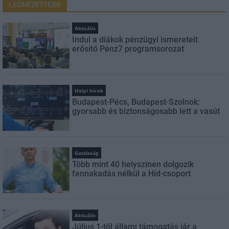
LEGNÉZETTEBB
Aktuális
Indul a diákok pénzügyi ismereteit
erősítő Pénz7 programsorozat
Helyi hírek
Budapest-Pécs, Budapest-Szolnok:
gyorsabb és biztonságosabb lett a vasút
Gazdaság
Több mint 40 helyszínen dolgozik
fennakadás nélkül a Híd-csoport
Aktuális
Július 1-től állami támogatás jár a