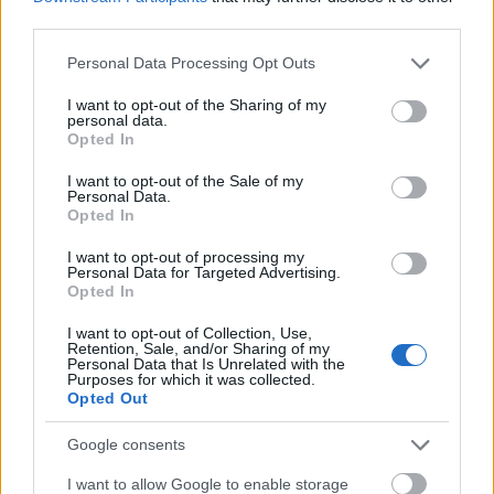
third parties.
MAGYAR ÉPÍTŐK
Please note that this website/app uses one or more Google
Personal Data Processing Opt Outs
services and may gather and store information including but
Aktuális
not limited to your visit or usage behaviour. You may click to
I want to opt-out of the Sharing of my
personal data.
grant or deny consent to Google and its third-party tags to
Opted In
use your data for below specified purposes in below Google
consent section.
I want to opt-out of the Sale of my
Personal Data.
Opted In
I want to opt-out of processing my
Personal Data for Targeted Advertising.
Opted In
I want to opt-out of Collection, Use,
Retention, Sale, and/or Sharing of my
Personal Data that Is Unrelated with the
Purposes for which it was collected.
Tata
műemlékfelújítás
műemlék
restaurálás
Opted Out
Történelmi táj, amelynek minden köve mesél –
Google consents
megújul a tatai Angolkert
A projekt részeként megújulnak a területen található
I want to allow Google to enable storage