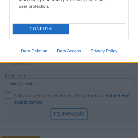
user protection.
CONFIRM
HÍRLEVÉL
Data Deletion
Data Access
Privacy Policy
Név
E-mail cím
Feliratkozom a hírlevélre és elfogadom az
adatvédelmi
szabályzatot!
FELIRATKOZÁS