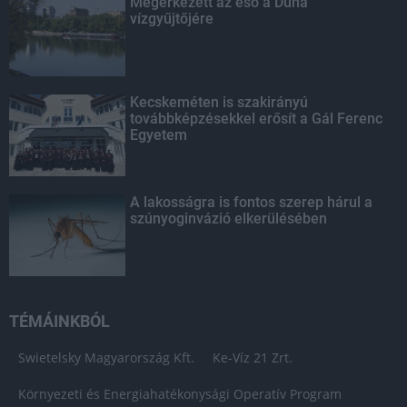
Megérkezett az eső a Duna
vízgyűjtőjére
Kecskeméten is szakirányú
továbbképzésekkel erősít a Gál Ferenc
Egyetem
A lakosságra is fontos szerep hárul a
szúnyoginvázió elkerülésében
TÉMÁINKBÓL
Swietelsky Magyarország Kft.
Ke-Víz 21 Zrt.
Környezeti és Energiahatékonysági Operatív Program