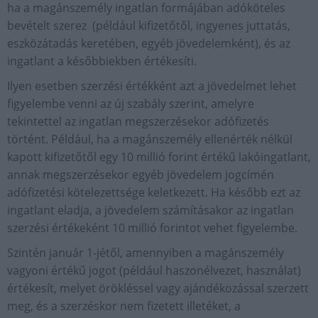
ha a magánszemély ingatlan formájában adóköteles
bevételt szerez (például kifizetőtől, ingyenes juttatás,
eszközátadás keretében, egyéb jövedelemként), és az
ingatlant a későbbiekben értékesíti.
Ilyen esetben szerzési értékként azt a jövedelmet lehet
figyelembe venni az új szabály szerint, amelyre
tekintettel az ingatlan megszerzésekor adófizetés
történt. Például, ha a magánszemély ellenérték nélkül
kapott kifizetőtől egy 10 millió forint értékű lakóingatlant,
annak megszerzésekor egyéb jövedelem jogcímén
adófizetési kötelezettsége keletkezett. Ha később ezt az
ingatlant eladja, a jövedelem számításakor az ingatlan
szerzési értékeként 10 millió forintot vehet figyelembe.
Szintén január 1-jétől, amennyiben a magánszemély
vagyoni értékű jogot (például haszonélvezet, használat)
értékesít, melyet örökléssel vagy ajándékozással szerzett
meg, és a szerzéskor nem fizetett illetéket, a