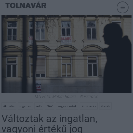
MTI Fotó: Mohai Balázs - illusztráció
Aktuális
ingatlan
adó
NAV
vagyoni érték
átruházás
illeték
Változtak az ingatlan,
vagyoni értékű jog