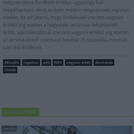
megszerzésre fordított értéket ugyanúgy kell
megállapítani, mint az ilyen módon megszerzett ingatlan
esetén. Ez azt jelenti, hogy örökléssel szerzett vagyoni
értékű jog esetén a hagyatéki leltárban feltüntetett
érték, ajándékozással szerzett vagyoni értékű jog esetén
az átruházásból származó bevétel 75 százaléka minősül
szerzési értéknek.
Aktuális
ingatlan
adó
NAV
vagyoni érték
átruházás
illeték
AJÁNLJUK MÉG
Aktuális