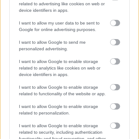
műemlékek, köztük a különleges Műromok, valamint a közeli
related to advertising like cookies on web or
Várkanyarban álló Nepomuki Szent János híd és szobor is.
device identifiers in apps.
I want to allow my user data to be sent to
M1 bővítés: már zajlik a teljesen új
Google for online advertising purposes.
Bicske Kelet csomópont építése
I want to allow Google to send me
personalized advertising.
Új gyalogosátkelők és jelzőlámpás
I want to allow Google to enable storage
csomópont épül Angyalföldön
related to analytics like cookies on web or
device identifiers in apps.
I want to allow Google to enable storage
Másfélszeresére bővítik
related to functionality of the website or app.
Hódmezővásárhely jó hírű református
iskoláját
I want to allow Google to enable storage
related to personalization.
I want to allow Google to enable storage
Látványos építési szakasz indult be a
related to security, including authentication
Flórián téri felüljárón
functionality and fraud prevention, and other