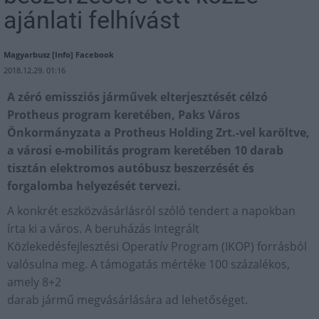
ajánlati felhívást
Magyarbusz [Info] Facebook
2018.12.29. 01:16
A zéró emissziós járművek elterjesztését célzó
Protheus program keretében, Paks Város
Önkormányzata a Protheus Holding Zrt.-vel karöltve,
a városi e-mobilitás program keretében 10 darab
tisztán elektromos autóbusz beszerzését és
forgalomba helyezését tervezi.
A konkrét eszközvásárlásról szóló tendert a napokban
írta ki a város. A beruházás Integrált
Közlekedésfejlesztési Operatív Program (IKOP) forrásból
valósulna meg. A támogatás mértéke 100 százalékos,
amely 8+2
darab jármű megvásárlására ad lehetőséget.