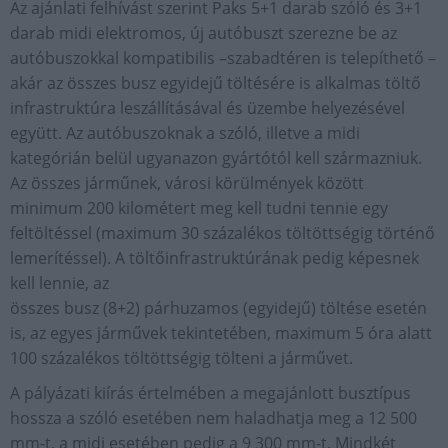
Az ajánlati felhívást szerint Paks 5+1 darab szóló és 3+1
darab midi elektromos, új autóbuszt szerezne be az
autóbuszokkal kompatibilis –szabadtéren is telepíthető –
akár az összes busz egyidejű töltésére is alkalmas töltő
infrastruktúra leszállításával és üzembe helyezésével
együtt. Az autóbuszoknak a szóló, illetve a midi
kategórián belül ugyanazon gyártótól kell származniuk.
Az összes járműnek, városi körülmények között
minimum 200 kilométert meg kell tudni tennie egy
feltöltéssel (maximum 30 százalékos töltöttségig történő
lemerítéssel). A töltőinfrastruktúrának pedig képesnek
kell lennie, az
összes busz (8+2) párhuzamos (egyidejű) töltése esetén
is, az egyes járművek tekintetében, maximum 5 óra alatt
100 százalékos töltöttségig tölteni a járművet.
A pályázati kiírás értelmében a megajánlott busztípus
hossza a szóló esetében nem haladhatja meg a 12 500
mm-t, a midi esetében pedig a 9 300 mm-t. Mindkét