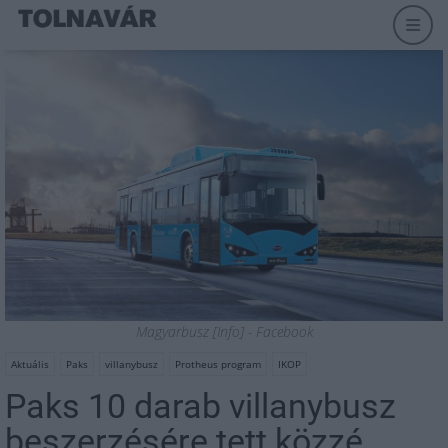
Magyarbusz [Info] - Facebook
Aktuális
Paks
villanybusz
Protheus program
IKOP
Paks 10 darab villanybusz
beszerzésére tett közzé