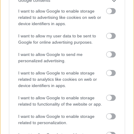
Google consents
Város-Teampannon Kereskedelmi és Szolgáltató Kft.
parkfelújítás
I want to allow Google to enable storage
Újragondolják Lipótváros rejtett, zöld parkját
related to advertising like cookies on web or
device identifiers in apps.
Indulhat a Honvéd tér megújításának tervezése, ahol a
klímatudatos gondolkodás és a helyi identitás erősítése kerül a
I want to allow my user data to be sent to
középpontba.
Google for online advertising purposes.
Történelmi táj, amelynek minden köve
I want to allow Google to send me
mesél – megújul a tatai Angolkert
personalized advertising.
I want to allow Google to enable storage
related to analytics like cookies on web or
M1 bővítés: már zajlik a teljesen új
device identifiers in apps.
Bicske Kelet csomópont építése
I want to allow Google to enable storage
related to functionality of the website or app.
I want to allow Google to enable storage
Új gyalogosátkelők és jelzőlámpás
related to personalization.
csomópont épül Angyalföldön