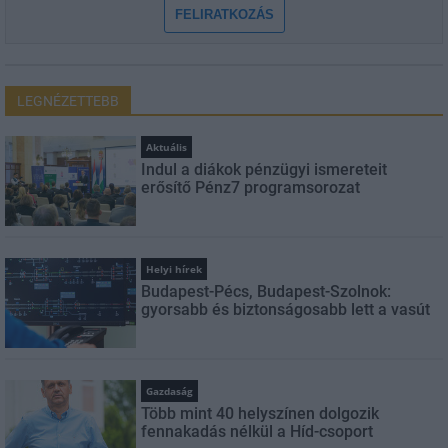
FELIRATKOZÁS
LEGNÉZETTEBB
Aktuális
Indul a diákok pénzügyi ismereteit
erősítő Pénz7 programsorozat
Helyi hírek
Budapest-Pécs, Budapest-Szolnok:
gyorsabb és biztonságosabb lett a vasút
Gazdaság
Több mint 40 helyszínen dolgozik
fennakadás nélkül a Híd-csoport