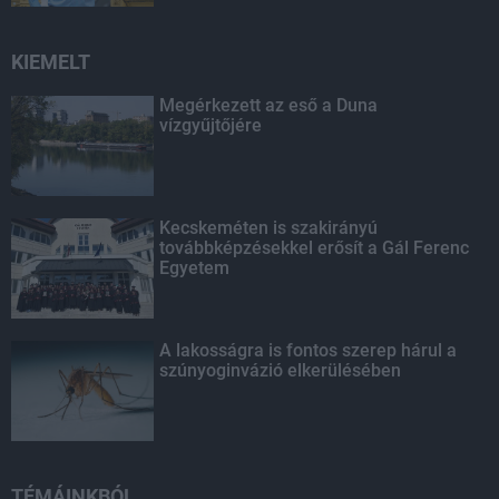
KIEMELT
Megérkezett az eső a Duna
vízgyűjtőjére
Kecskeméten is szakirányú
továbbképzésekkel erősít a Gál Ferenc
Egyetem
A lakosságra is fontos szerep hárul a
szúnyoginvázió elkerülésében
TÉMÁINKBÓL