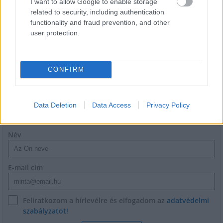
I want to allow Google to enable storage
related to security, including authentication
functionality and fraud prevention, and other
Másfélszeresére bővítik
user protection.
Hódmezővásárhely jó hírű református
iskoláját
CONFIRM
Data Deletion
Data Access
Privacy Policy
HÍRLEVÉL
Név
E-mail cím
Feliratkozom a hírlevélre és elfogadom az
adatvédelmi
szabályzatot!