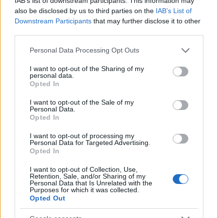
IAB’s list of downstream participants. This information may
also be disclosed by us to third parties on the
IAB’s List of
Downstream Participants
that may further disclose it to other
third parties.
Please note that this website/app uses one or more Google
Personal Data Processing Opt Outs
services and may gather and store information including but
MAGYAR ÉPÍTŐK
not limited to your visit or usage behaviour. You may click to
I want to opt-out of the Sharing of my
personal data.
grant or deny consent to Google and its third-party tags to
Opted In
Mi épül?
use your data for below specified purposes in below Google
consent section.
I want to opt-out of the Sale of my
Personal Data.
Opted In
I want to opt-out of processing my
Personal Data for Targeted Advertising.
Opted In
I want to opt-out of Collection, Use,
Retention, Sale, and/or Sharing of my
Personal Data that Is Unrelated with the
Purposes for which it was collected.
Opted Out
Belváros-Lipótváros
játszótér