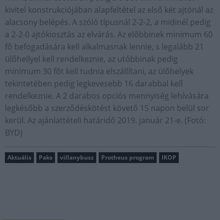
kivitel konstrukciójában alapfeltétel az első két ajtónál az
alacsony belépés. A szóló típusnál 2-2-2, a midinél pedig
a 2-2-0 ajtókiosztás az elvárás. Az előbbinek minimum 60
fő befogadására kell alkalmasnak lennie, s legalább 21
ülőhellyel kell rendelkeznie, az utóbbinak pedig
minimum 30 főt kell tudnia elszállítani, az ülőhelyek
tekintetében pedig legkevesebb 16 darabbal kell
rendelkeznie. A 2 darabos opciós mennyiség lehívására
legkésőbb a szerződéskötést követő 15 napon belül sor
kerül. Az ajánlattételi határidő 2019. január 21-e. (Fotó:
BYD)
Aktuális
Paks
villanybusz
Protheus program
IKOP