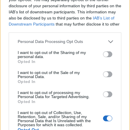
disclosure of your personal information by third parties on the
Az atomerőmű egyetlen hatása a környezetre, hogy a
IAB’s list of downstream participants. This information may
Duna vizét némileg felmelegíti
also be disclosed by us to third parties on the
IAB’s List of
Downstream Participants
that may further disclose it to other
third parties.
Please note that this website/app uses one or more Google
Personal Data Processing Opt Outs
services and may gather and store information including but
not limited to your visit or usage behaviour. You may click to
I want to opt-out of the Sharing of my
personal data.
grant or deny consent to Google and its third-party tags to
MAGYAR ÉPÍTŐK
Opted In
use your data for below specified purposes in below Google
consent section.
I want to opt-out of the Sale of my
Personal Data.
Útépítés
Opted In
I want to opt-out of processing my
Personal Data for Targeted Advertising.
Opted In
I want to opt-out of Collection, Use,
Retention, Sale, and/or Sharing of my
Personal Data that Is Unrelated with the
Purposes for which it was collected.
Opted Out