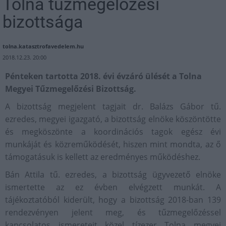
Tolna tűzmegelőzési
bizottsága
tolna.katasztrofavedelem.hu
2018.12.23. 20:00
Pénteken tartotta 2018. évi évzáró ülését a Tolna
Megyei Tűzmegelőzési Bizottság.
A bizottság megjelent tagjait dr. Balázs Gábor tű.
ezredes, megyei igazgató, a bizottság elnöke köszöntötte
és megköszönte a koordinációs tagok egész évi
munkáját és közreműködését, hiszen mint mondta, az ő
támogatásuk is kellett az eredményes működéshez.
Bán Attila tű. ezredes, a bizottság ügyvezető elnöke
ismertette az ez évben elvégzett munkát. A
tájékoztatóból kiderült, hogy a bizottság 2018-ban 139
rendezvényen jelent meg, és tűzmegelőzéssel
kapcsolatos ismereteit közel tízezer Tolna megyei