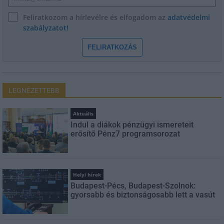
Feliratkozom a hírlevélre és elfogadom az
adatvédelmi
szabályzatot!
FELIRATKOZÁS
LEGNÉZETTEBB
Aktuális
Indul a diákok pénzügyi ismereteit
erősítő Pénz7 programsorozat
Helyi hírek
Budapest-Pécs, Budapest-Szolnok:
gyorsabb és biztonságosabb lett a vasút