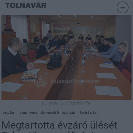
tolna.katasztrofavedelem.hu
Aktuális
Tolna Megyei Tűzmegelőzési Bizottság
évzáró ülés
Megtartotta évzáró ülését