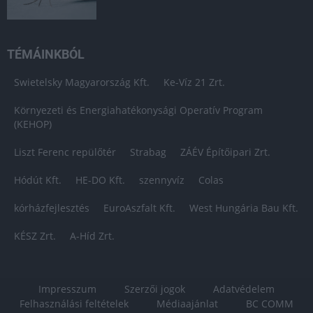
TÉMÁINKBÓL
Swietelsky Magyarország Kft.
Ke-Víz 21 Zrt.
Környezeti és Energiahatékonysági Operatív Program
(KEHOP)
Liszt Ferenc repülőtér
Strabag
ZÁÉV Építőipari Zrt.
Hódút Kft.
HE-DO Kft.
szennyvíz
Colas
kórházfejlesztés
EuroAszfalt Kft.
West Hungária Bau Kft.
KÉSZ Zrt.
A-Híd Zrt.
Impresszum
Szerzői jogok
Adatvédelem
Felhasználási feltételek
Médiaajánlat
BC COMM