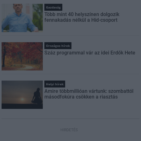
Gazdaság
Több mint 40 helyszínen dolgozik
fennakadás nélkül a Híd-csoport
Országos hírek
Száz programmal vár az idei Erdők Hete
Helyi hírek
Amire többmillióan vártunk: szombattól
másodfokúra csökken a riasztás
HIRDETÉS