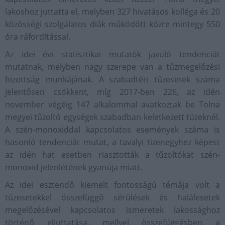
lakoshoz juttatta el, melyben 327 hivatásos kolléga és 20
közösségi szolgálatos diák működött közre mintegy 550
óra ráfordítással.
Az idei évi statisztikai mutatók javuló tendenciát
mutatnak, melyben nagy szerepe van a tűzmegelőzési
bizottság munkájának. A szabadtéri tűzesetek száma
jelentősen csökkent, míg 2017-ben 226, az idén
november végéig 147 alkalommal avatkoztak be Tolna
megyei tűzoltó egységek szabadban keletkezett tüzeknél.
A szén-monoxiddal kapcsolatos események száma is
hasonló tendenciát mutat, a tavalyi tizenegyhez képest
az idén hat esetben riasztották a tűzoltókat szén-
monoxid jelenlétének gyanúja miatt.
Az idei esztendő kiemelt fontosságú témája volt a
tűzesetekkel összefüggő sérülések és halálesetek
megelőzésével kapcsolatos ismeretek lakossághoz
történő eljuttatása, mellyel összefüggésben a