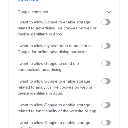
Google consents
I want to allow Google to enable storage
autópálya
útépítés
M1-es autópálya
Bicske
related to advertising like cookies on web or
M1 bővítés: már zajlik a teljesen új Bicske Kelet
device identifiers in apps.
csomópont építése
I want to allow my user data to be sent to
Tizenegy meglévő csomópontot korszerűsít és négy új,
Google for online advertising purposes.
különszintű csomópontot hoz létre az MKIF az M1-es
bővítésénél.
I want to allow Google to send me
personalized advertising.
Új gyalogosátkelők és jelzőlámpás
csomópont épül Angyalföldön
I want to allow Google to enable storage
related to analytics like cookies on web or
device identifiers in apps.
Másfélszeresére bővítik
I want to allow Google to enable storage
Hódmezővásárhely jó hírű református
related to functionality of the website or app.
iskoláját
I want to allow Google to enable storage