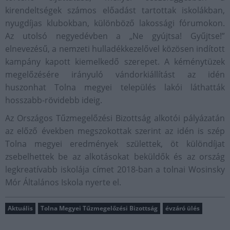
kirendeltségek számos előadást tartottak iskolákban,
nyugdíjas klubokban, különböző lakossági fórumokon.
Az utolsó negyedévben a „Ne gyújtsa! Gyűjtse!”
elnevezésű, a nemzeti hulladékkezelővel közösen indított
kampány kapott kiemelkedő szerepet. A kéménytüzek
megelőzésére irányuló vándorkiállítást az idén
huszonhat Tolna megyei település lakói láthatták
hosszabb-rövidebb ideig.
Az Országos Tűzmegelőzési Bizottság alkotói pályázatán
az előző években megszokottak szerint az idén is szép
Tolna megyei eredmények születtek, öt különdíjat
zsebelhettek be az alkotásokat beküldők és az ország
legkreatívabb iskolája címet 2018-ban a tolnai Wosinsky
Mór Általános Iskola nyerte el.
Aktuális
Tolna Megyei Tűzmegelőzési Bizottság
évzáró ülés