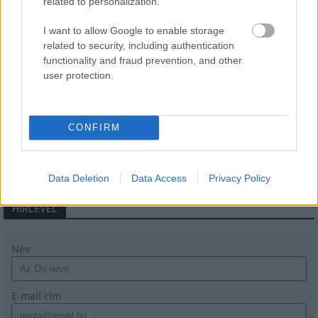
related to personalization.
Látványos építési szakasz indult be a
Flórián téri felüljárón
I want to allow Google to enable storage
related to security, including authentication
functionality and fraud prevention, and other
user protection.
Paks II.: Mit jelent az 5. blokk új
mérföldköve a felülvizsgálat
árnyékában?
CONFIRM
Data Deletion
Data Access
Privacy Policy
HÍRLEVÉL
Név
E-mail cím