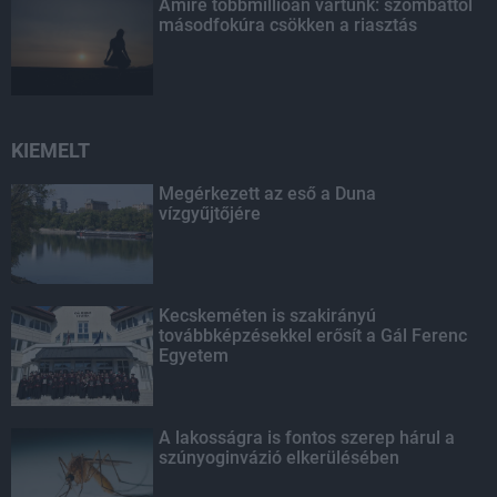
Amire többmillióan vártunk: szombattól
másodfokúra csökken a riasztás
KIEMELT
Megérkezett az eső a Duna
vízgyűjtőjére
Kecskeméten is szakirányú
továbbképzésekkel erősít a Gál Ferenc
Egyetem
A lakosságra is fontos szerep hárul a
szúnyoginvázió elkerülésében