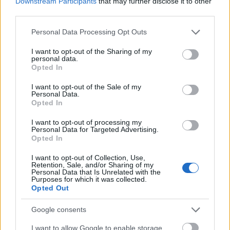
A projekt részeként megújulnak a területen található
Downstream Participants
that may further disclose it to other
műemlékek, köztük a különleges Műromok, valamint a közeli
third parties.
Várkanyarban álló Nepomuki Szent János híd és szobor is.
Please note that this website/app uses one or more Google
Personal Data Processing Opt Outs
services and may gather and store information including but
M1 bővítés: már zajlik a teljesen új
not limited to your visit or usage behaviour. You may click to
I want to opt-out of the Sharing of my
Bicske Kelet csomópont építése
personal data.
grant or deny consent to Google and its third-party tags to
Opted In
use your data for below specified purposes in below Google
consent section.
I want to opt-out of the Sale of my
Personal Data.
Opted In
Új gyalogosátkelők és jelzőlámpás
csomópont épül Angyalföldön
I want to opt-out of processing my
Personal Data for Targeted Advertising.
Opted In
I want to opt-out of Collection, Use,
Másfélszeresére bővítik
Retention, Sale, and/or Sharing of my
Hódmezővásárhely jó hírű református
Personal Data that Is Unrelated with the
iskoláját
Purposes for which it was collected.
Opted Out
Google consents
Látványos építési szakasz indult be a
Flórián téri felüljárón
I want to allow Google to enable storage