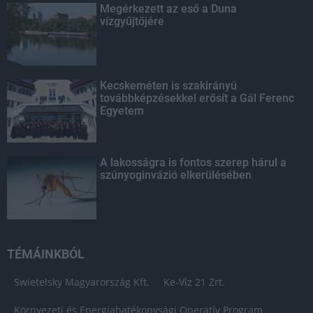
Megérkezett az eső a Duna
vízgyűjtőjére
Kecskeméten is szakirányú
továbbképzésekkel erősít a Gál Ferenc
Egyetem
A lakosságra is fontos szerep hárul a
szúnyoginvázió elkerülésében
TÉMÁINKBÓL
Swietelsky Magyarország Kft.
Ke-Víz 21 Zrt.
Környezeti és Energiahatékonysági Operatív Program