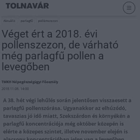
Aktuális
parlagfű
pollenszezon
Véget ért a 2018. évi
pollenszezon, de várható
még parlagfű pollen a
levegőben
TMKH Népegészségügyi Főosztály
2018.11.08. 14:00
A 38. hét végi lehűlés során jelentősen visszaesett a
parlagfű pollenszórása. Ugyanakkor az elhúzódó,
tavaszias jó idő miatt, Szekszárdon és környékén a
parlagfű koncentrációja még október közepén is
elérte a közepes szintet, illetve november elején is
alacsony koncentrációban jelen van a levegőben.