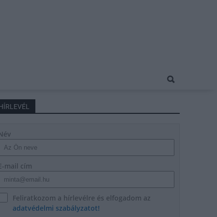
HÍRLEVÉL
Név
E-mail cím
Feliratkozom a hírlevélre és elfogadom az
adatvédelmi szabályzatot!