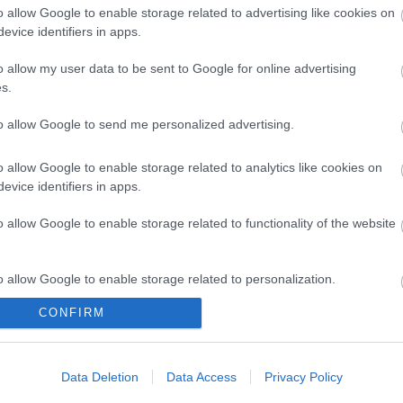
o allow Google to enable storage related to advertising like cookies on
evice identifiers in apps.
o allow my user data to be sent to Google for online advertising
Paks II.: Mit jelent az 5. blokk új
s.
mérföldköve a felülvizsgálat
árnyékában?
to allow Google to send me personalized advertising.
o allow Google to enable storage related to analytics like cookies on
Elkészült a Liszt Ferenc repülőtér
evice identifiers in apps.
közelében lévő logisztikai bázis út-
és közműhálózatának fejlesztése
o allow Google to enable storage related to functionality of the website
Látlelet a hazai víziközművekről?
o allow Google to enable storage related to personalization.
Egyetlen, fél évszázados
vezetéken múlt Bicske vízellátása
CONFIRM
o allow Google to enable storage related to security, including
cation functionality and fraud prevention, and other user protection.
Épített öröksége megújításával is
Data Deletion
Data Access
Privacy Policy
készül Mohács a csata ötszázadik