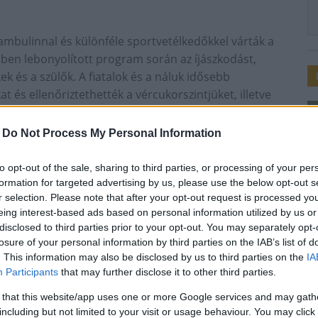
ambulinnal és különféle sportvetélkedőkkel várták a
ben lebonyolított program során az íjászkodást,
ek és a szülők. A fiatalok és a náluk idősebb
és ellenőriztethették a vércukorszintjüket, illetve
amint faalkatrészekből készített mászópályák avatták a
-
Do Not Process My Personal Information
 felvételét követően tesztelhették az ügyességüket, az
próbák teljesítése után megvendégelték a
to opt-out of the sale, sharing to third parties, or processing of your per
elért sportolókkal - Jakabos Zsuzsanna többszörös
formation for targeted advertising by us, please use the below opt-out s
r selection. Please note that after your opt-out request is processed y
romszoros olimpikon mountain bike versenyzővel - is
eing interest-based ads based on personal information utilized by us or
disclosed to third parties prior to your opt-out. You may separately opt-
losure of your personal information by third parties on the IAB’s list of
. This information may also be disclosed by us to third parties on the
IA
ezvény az EFOP-3.9.2-16-2017-00047 „Humán kapacitások
Participants
that may further disclose it to other third parties.
valósult meg.
 that this website/app uses one or more Google services and may gath
including but not limited to your visit or usage behaviour. You may click 