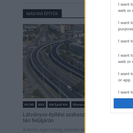
I want t
web or d
MAGYAR ÉPÍTŐK
I want t
Útépítés
purpose
I want 
I want t
web or d
I want t
or app.
I want t
HE-DO
BKK
KM Építő Kft.
Főmterv Mérnöki Tervező Zrt.
I want t
authenti
Látványos építési szakasz indult be a Flórián
téri felüljárón
A tartós nyári hőség jelentős kihívás elé állítja a KM