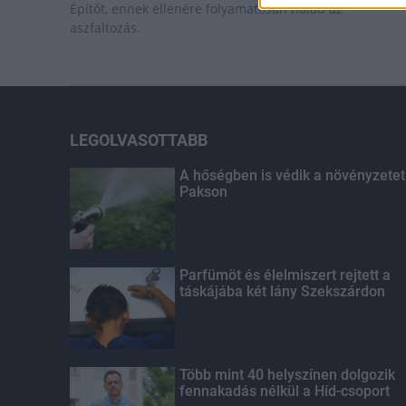
Építőt, ennek ellenére folyamatosan halad az
aszfaltozás.
LEGOLVASOTTABB
A hőségben is védik a növényzetet
Pakson
Parfümöt és élelmiszert rejtett a
táskájába két lány Szekszárdon
Több mint 40 helyszínen dolgozik
fennakadás nélkül a Híd-csoport