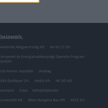
ÉMÁINKBÓL
Swietelsky Magyarország Kft.
Ke-Víz 21 Zrt.
Környezeti és Energiahatékonysági Operatív Program
(KEHOP)
Liszt Ferenc repülőtér
Strabag
ZÁÉV Építőipari Zrt.
Hódút Kft.
HE-DO Kft.
szennyvíz
Colas
kórházfejlesztés
EuroAszfalt Kft.
West Hungária Bau Kft.
KÉSZ Zrt.