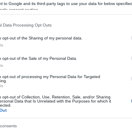
 to Google and its third-party tags to use your data for below specifi
ogle consent section.
l Data Processing Opt Outs
o opt-out of the Sharing of my personal data.
In
Aktuális
o opt-out of the Sale of my Personal Data.
In
to opt-out of processing my Personal Data for Targeted
ing.
In
o opt-out of Collection, Use, Retention, Sale, and/or Sharing
ersonal Data that Is Unrelated with the Purposes for which it
és talán még
Az atomerőmű egyetlen
lected.
en tartható az
hatása a környezetre, hogy a
Out
Duna vizét némileg felmelegíti
consents