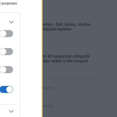
ed purposes
Gazdaság
Paksi bővítés - Süli János: Jövőre
indul a főépület építése
Gazdaság
Több mint 40 helyszínen dolgozik
fennakadás nélkül a Híd-csoport
HIRDETÉS
HIRDETÉS