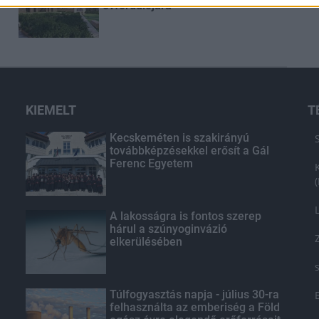
évfordulójára
KIEMELT
T
Kecskeméten is szakirányú
továbbképzésekkel erősít a Gál
Ferenc Egyetem
A lakosságra is fontos szerep
hárul a szúnyoginvázió
elkerülésében
Túlfogyasztás napja - július 30-ra
felhasználta az emberiség a Föld