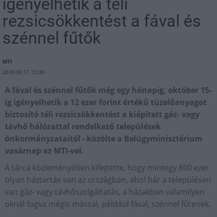
igényelhetik a téli
rezsicsökkentést a fával és
szénnel fűtők
MTI
2018.09.17. 15:30
A fával és szénnel fűtők még egy hónapig, október 15-
ig igényelhetik a 12 ezer forint értékű tüzelőanyagot
biztosító téli rezsicsökkentést a kiépített gáz- vagy
távhő hálózattal rendelkező települések
önkormányzataitól - közölte a Belügyminisztérium
vasárnap az MTI-vel.
A tárca közleményében kifejtette, hogy mintegy 800 ezer
olyan háztartás van az országban, ahol bár a településen
van gáz- vagy távhőszolgáltatás, a házakban valamilyen
oknál fogva mégis mással, például fával, szénnel fűtenek.