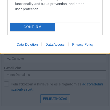
Flórián téri felüljárón
functionality and fraud prevention, and other
user protection.
CONFIRM
HÍRLEVÉL
Data Deletion
Data Access
Privacy Policy
Név
E-mail cím
Feliratkozom a hírlevélre és elfogadom az
adatvédelmi
szabályzatot!
FELIRATKOZÁS