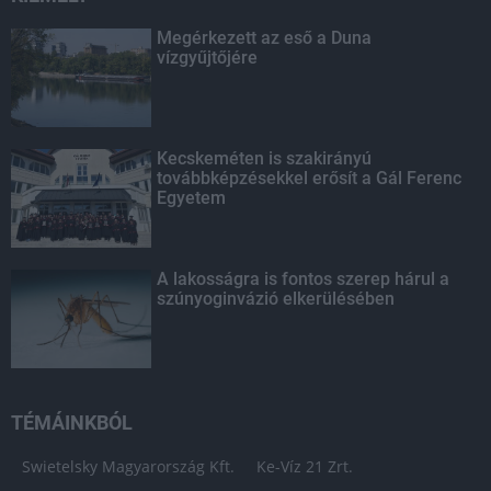
Megérkezett az eső a Duna
vízgyűjtőjére
Kecskeméten is szakirányú
továbbképzésekkel erősít a Gál Ferenc
Egyetem
A lakosságra is fontos szerep hárul a
szúnyoginvázió elkerülésében
TÉMÁINKBÓL
Swietelsky Magyarország Kft.
Ke-Víz 21 Zrt.