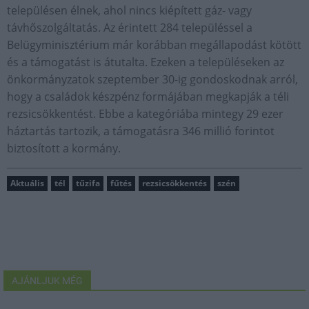
településen élnek, ahol nincs kiépített gáz- vagy
távhőszolgáltatás. Az érintett 284 településsel a
Belügyminisztérium már korábban megállapodást kötött
és a támogatást is átutalta. Ezeken a településeken az
önkormányzatok szeptember 30-ig gondoskodnak arról,
hogy a családok készpénz formájában megkapják a téli
rezsicsökkentést. Ebbe a kategóriába mintegy 29 ezer
háztartás tartozik, a támogatásra 346 millió forintot
biztosított a kormány.
Aktuális
tél
tűzifa
fűtés
rezsicsökkentés
szén
AJÁNLJUK MÉG