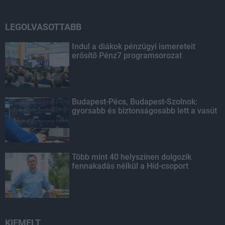
LEGOLVASOTTABB
Indul a diákok pénzügyi ismereteit
erősítő Pénz7 programsorozat
Budapest-Pécs, Budapest-Szolnok:
gyorsabb és biztonságosabb lett a vasút
Több mint 40 helyszínen dolgozik
fennakadás nélkül a Híd-csoport
KIEMELT