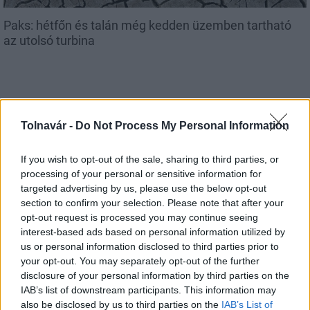
Paks: hétfőn és talán még kedden üzemben tartható
az utolsó turbina
Aktuális
Tolnavár -
Do Not Process My Personal Information
If you wish to opt-out of the sale, sharing to third parties, or
processing of your personal or sensitive information for
targeted advertising by us, please use the below opt-out
section to confirm your selection. Please note that after your
opt-out request is processed you may continue seeing
interest-based ads based on personal information utilized by
Az atomerőmű egyetlen hatása a környezetre, hogy a
us or personal information disclosed to third parties prior to
Duna vizét némileg felmelegíti
your opt-out. You may separately opt-out of the further
disclosure of your personal information by third parties on the
IAB’s list of downstream participants. This information may
also be disclosed by us to third parties on the
IAB’s List of