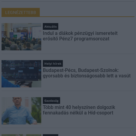
LEGNÉZETTEBB
Aktuális
Indul a diákok pénzügyi ismereteit
erősítő Pénz7 programsorozat
Helyi hírek
Budapest-Pécs, Budapest-Szolnok:
gyorsabb és biztonságosabb lett a vasút
Gazdaság
Több mint 40 helyszínen dolgozik
fennakadás nélkül a Híd-csoport