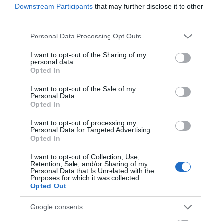
Downstream Participants
that may further disclose it to other
third parties.
Please note that this website/app uses one or more Google
MAGYAR ÉPÍTŐK
Personal Data Processing Opt Outs
services and may gather and store information including but
not limited to your visit or usage behaviour. You may click to
I want to opt-out of the Sharing of my
personal data.
Aktuális
grant or deny consent to Google and its third-party tags to
Opted In
use your data for below specified purposes in below Google
consent section.
I want to opt-out of the Sale of my
Personal Data.
Opted In
I want to opt-out of processing my
Personal Data for Targeted Advertising.
Opted In
I want to opt-out of Collection, Use,
Retention, Sale, and/or Sharing of my
Personal Data that Is Unrelated with the
Purposes for which it was collected.
Opted Out
Tata
műemlékfelújítás
műemlék
restaurálás
Történelmi táj, amelynek minden köve mesél –
Google consents
megújul a tatai Angolkert