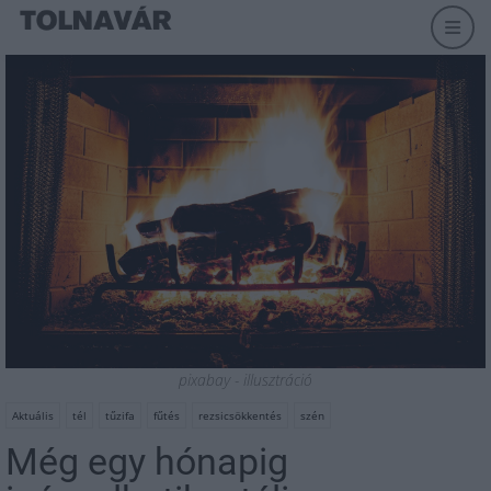
pixabay - illusztráció
Aktuális
tél
tűzifa
fűtés
rezsicsökkentés
szén
Még egy hónapig