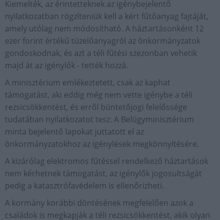
Kiemelték, az érintetteknek az igénybejelentő
nyilatkozatban rögzíteniük kell a kért fűtőanyag fajtáját,
amely utólag nem módosítható. A háztartásonként 12
ezer forint értékű tüzelőanyagról az önkormányzatok
gondoskodnak, és azt a téli fűtési szezonban vehetik
majd át az igénylők - tették hozzá.
A minisztérium emlékeztetett, csak az kaphat
támogatást, aki eddig még nem vette igénybe a téli
rezsicsökkentést, és erről büntetőjogi felelőssége
tudatában nyilatkozatot tesz. A Belügyminisztérium
minta bejelentő lapokat juttatott el az
önkormányzatokhoz az igénylések megkönnyítésére.
A kizárólag elektromos fűtéssel rendelkező háztartások
nem kérhetnek támogatást, az igénylők jogosultságát
pedig a katasztrófavédelem is ellenőrizheti.
A kormány korábbi döntésének megfelelően azok a
családok is megkapják a téli rezsicsökkentést, akik olyan