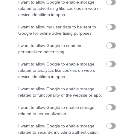
I want to allow Google to enable storage
A projekt részeként megújulnak a területen található
related to advertising like cookies on web or
műemlékek, köztük a különleges Műromok, valamint a közeli
device identifiers in apps.
Várkanyarban álló Nepomuki Szent János híd és szobor is.
I want to allow my user data to be sent to
Google for online advertising purposes.
M1 bővítés: már zajlik a teljesen új
Bicske Kelet csomópont építése
I want to allow Google to send me
personalized advertising.
I want to allow Google to enable storage
Új gyalogosátkelők és jelzőlámpás
related to analytics like cookies on web or
csomópont épül Angyalföldön
device identifiers in apps.
I want to allow Google to enable storage
related to functionality of the website or app.
Másfélszeresére bővítik
Hódmezővásárhely jó hírű református
I want to allow Google to enable storage
iskoláját
related to personalization.
I want to allow Google to enable storage
related to security, including authentication
Látványos építési szakasz indult be a