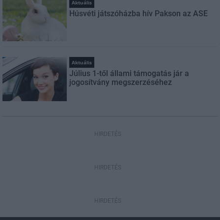
Aktuális
Húsvéti játszóházba hív Pakson az ASE
Aktuális
Július 1-től állami támogatás jár a
jogosítvány megszerzéséhez
HIRDETÉS
HIRDETÉS
HIRDETÉS