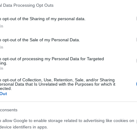
ási osztályán nyilvántartásba vetesse magát.
l Data Processing Opt Outs
iákigazolványával, vagy annak az iskolai
o opt-out of the Sharing of my personal data.
tt iskolalátogatási igazolásával kell - szintén a
In
lalkoztatási osztályára befáradnia annak érdekében,
ő regisztrációja megtörténhessen. Ezt követően a
o opt-out of the Sale of my Personal Data.
nyek alapján, az esélyegyenlőségi szempontok
In
goptimálisabb elhelyezés érdekében.
to opt-out of processing my Personal Data for Targeted
tási osztálya által a munkaerőigényre közvetített diák
ing.
In
ndő formában, amely a tárgyhót követően benyújtott
ifizetésre.
o opt-out of Collection, Use, Retention, Sale, and/or Sharing
ersonal Data that Is Unrelated with the Purposes for which it
át a Nemzetgazdasági Minisztérium biztosítja a
lected.
ész 2018. évi központi kerete terhére.
Out
rületileg illetékes állami foglalkoztatási szervként
consents
rhető el.
o allow Google to enable storage related to advertising like cookies on
evice identifiers in apps.
t