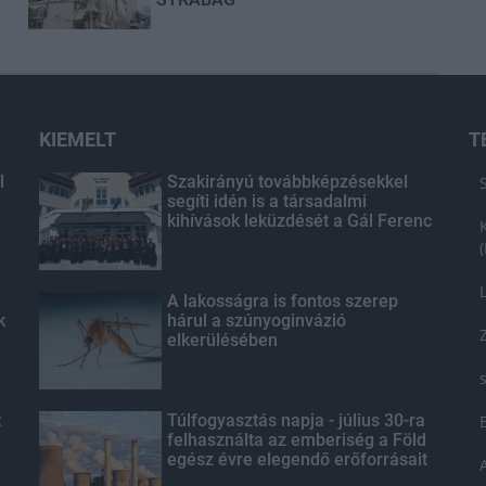
KIEMELT
T
l
Szakirányú továbbképzésekkel
segíti idén is a társadalmi
kihívások leküzdését a Gál Ferenc
Egyetem
A lakosságra is fontos szerep
k
hárul a szúnyoginvázió
elkerülésében
t
Túlfogyasztás napja - július 30-ra
felhasználta az emberiség a Föld
egész évre elegendő erőforrásait