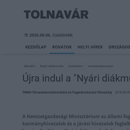
2026.08.06, Csütörtök
KEZDŐLAP
ROVATOK
HELYI HÍREK
ORSZÁGOS
Aktuális
Nyári diákmunka
jövedelem
munkatapasztalat
Újra indul a "Nyári diá
TMKH Társadalombiztosítási és Foglalkoztatási Főosztály
2018.06.08
A Nemzetgazdasági Minisztérium az állami fogl
kormányhivatalok és a járási hivatalok fogla