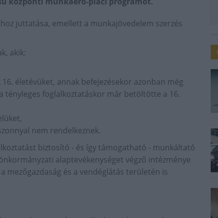
ésű központi munkaerő-piaci programot.
thoz juttatása, emellett a munkajövedelem szerzés
k, akik:
 16. életévüket, annak befejezésekor azonban még
 a tényleges foglalkoztatáskor már betöltötte a 16.
elüket,
viszonnyal nem rendelkeznek.
lkoztatást biztosító - és így támogatható - munkáltató
ak önkormányzati alaptevékenységet végző intézménye
a mezőgazdaság és a vendéglátás területén is