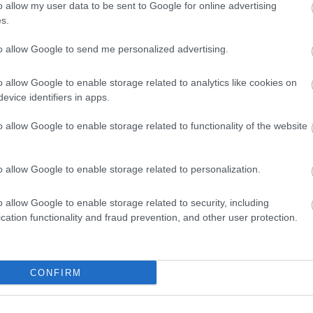
o allow my user data to be sent to Google for online advertising
s.
to allow Google to send me personalized advertising.
o allow Google to enable storage related to analytics like cookies on
evice identifiers in apps.
Aktuális
o allow Google to enable storage related to functionality of the website
o allow Google to enable storage related to personalization.
o allow Google to enable storage related to security, including
cation functionality and fraud prevention, and other user protection.
és talán még
Az atomerőmű egyetlen
en tartható az
hatása a környezetre, hogy a
Duna vizét némileg felmelegíti
CONFIRM