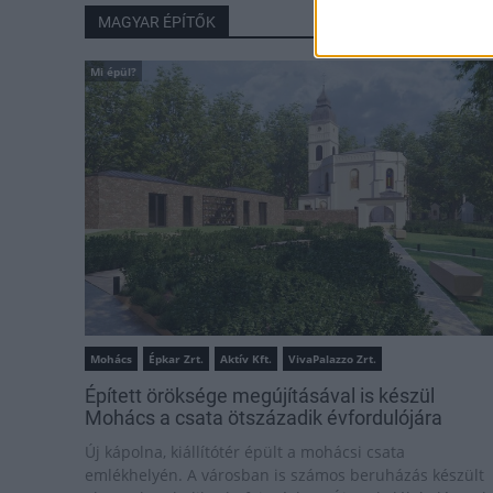
MAGYAR ÉPÍTŐK
Mi épül?
Mohács
Épkar Zrt.
Aktív Kft.
VivaPalazzo Zrt.
Épített öröksége megújításával is készül
Mohács a csata ötszázadik évfordulójára
Új kápolna, kiállítótér épült a mohácsi csata
emlékhelyén. A városban is számos beruházás készült