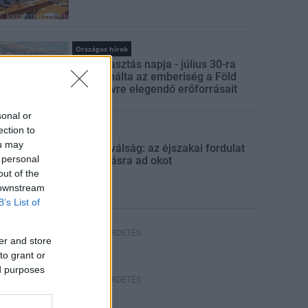
Országos hírek
Túlfogyasztás napja - július 30-ra
felhasználta az emberiség a Föld
egész évre elegendő erőforrásait
sonal or
ection to
Aktuális
ou may
Energiaválság: az éjszakai fordulat
 personal
bizakodásra ad okot
out of the
 downstream
B’s List of
HIRDETÉS
er and store
to grant or
ed purposes
HIRDETÉS