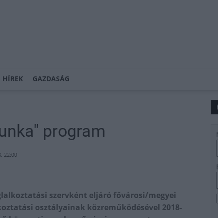
 HÍREK
GAZDASÁG
kmunka" program
. 22:00
alkoztatási szervként eljáró fővárosi/megyei
lkoztatási osztályainak közreműködésével 2018-