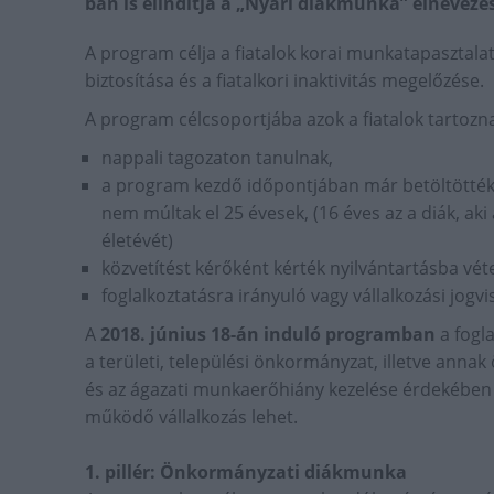
ban is elindítja a „Nyári diákmunka” elnevez
A program célja a fiatalok korai munkatapasztala
biztosítása és a fiatalkori inaktivitás megelőzése.
A program célcsoportjába azok a fiatalok tartozna
nappali tagozaton tanulnak,
a program kezdő időpontjában már betöltötték
nem múltak el 25 évesek, (16 éves az a diák, aki
életévét)
közvetítést kérőként kérték nyilvántartásba vét
foglalkoztatásra irányuló vagy vállalkozási jog
A
2018. június 18-án induló programban
a fogla
a területi, települési önkormányzat, illetve ann
és az ágazati munkaerőhiány kezelése érdekében 
működő vállalkozás lehet.
1. pillér: Önkormányzati diákmunka