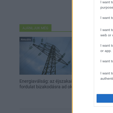
I want t
purpose
I want 
AJÁNLJUK MÉG
I want t
web or d
Aktuális
Aktuális
I want t
or app.
I want t
I want t
authenti
Energiaválság: az éjszakai
Paks: hétfőn 
fordulat bizakodásra ad okot
kedden üzemb
utolsó turbina