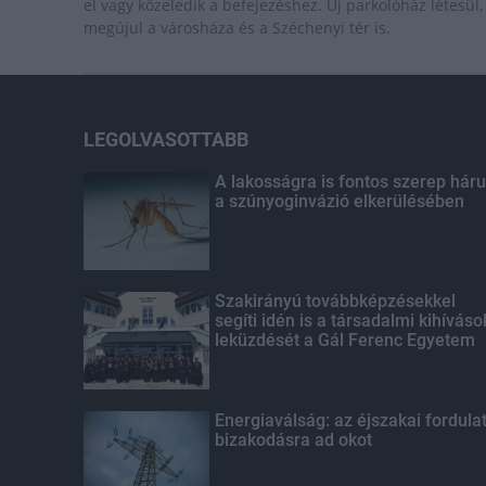
el vagy közeledik a befejezéshez. Új parkolóház létesül,
megújul a városháza és a Széchenyi tér is.
LEGOLVASOTTABB
A lakosságra is fontos szerep háru
a szúnyoginvázió elkerülésében
Szakirányú továbbképzésekkel
segíti idén is a társadalmi kihíváso
leküzdését a Gál Ferenc Egyetem
Energiaválság: az éjszakai fordula
bizakodásra ad okot