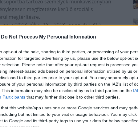
lcsoportba tartozó személyek munkaviszonyban
énylegesen megfizetésre kerülő szociális
erül megtérítésre.
mra (2018. július 18. - 2018. augusztus 31.),
. A támogatás megállapítása során havi
-
Do Not Process My Personal Information
ör esetében 135.375 Ft/fő/hó, szakképzettséget nem
ó összeg vehető figyelembe, amely összegen felül
to opt-out of the sale, sharing to third parties, or processing of your per
. A napi 6 óránál rövidebb munkaidőben történő
formation for targeted advertising by us, please use the below opt-out s
osan csökken.
r selection. Please note that after your opt-out request is processed y
eing interest-based ads based on personal information utilized by us or
glátás területén
disclosed to third parties prior to your opt-out. You may separately opt-
losure of your personal information by third parties on the IAB’s list of
lcsoportba tartozó személyek munkaviszonyban
. This information may also be disclosed by us to third parties on the
IA
s foglalkoztatás támogatható. A munkabér és a
Participants
that may further disclose it to other third parties.
sszegének 75 %-a kerül megtérítésre legfeljebb 2,5
 that this website/app uses one or more Google services and may gath
árulékait a foglalkoztatónak kell viselnie.
including but not limited to your visit or usage behaviour. You may click 
tét megelőzően a területileg illetékes járási hivatal
 to Google and its third-party tags to use your data for below specifi
támogatás iránti kérelmet kell benyújtania. A
ogle consent section.
diák közvetítést kérőként a lakó- vagy tartózkodási