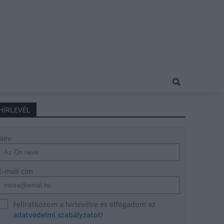
HÍRLEVÉL
Név
E-mail cím
Feliratkozom a hírlevélre és elfogadom az
adatvédelmi szabályzatot!