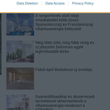
Data Deletion
Data Access
Privacy Policy
A tengerfenék alatt négy
óriáskábellel kötik össze
Spanyolország és Franciaország
villamosenergia-hálózatát
Még több zöld, még több virág és
új játszótér Debrecen egyik
legfontosabb terén
Fából épül Budakeszi új óvodája
Gyárleállításokkal és átszervezett
termeléssel tehermentesíti a
villamosenergia-rendszert a
STRABAG