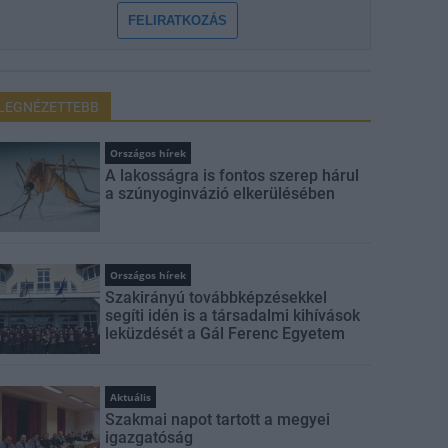
FELIRATKOZÁS
LEGNÉZETTEBB
Országos hírek
A lakosságra is fontos szerep hárul
a szúnyoginvázió elkerülésében
Országos hírek
Szakirányú továbbképzésekkel
segíti idén is a társadalmi kihívások
leküzdését a Gál Ferenc Egyetem
Aktuális
Szakmai napot tartott a megyei
igazgatóság