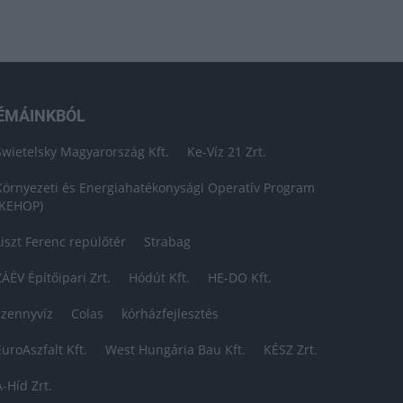
ÉMÁINKBÓL
Swietelsky Magyarország Kft.
Ke-Víz 21 Zrt.
Környezeti és Energiahatékonysági Operatív Program
(KEHOP)
Liszt Ferenc repülőtér
Strabag
ZÁÉV Építőipari Zrt.
Hódút Kft.
HE-DO Kft.
szennyvíz
Colas
kórházfejlesztés
EuroAszfalt Kft.
West Hungária Bau Kft.
KÉSZ Zrt.
A-Híd Zrt.