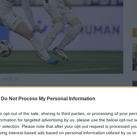
 paksifc.hu
t ért el a Paks
-
Do Not Process My Personal Information
to opt-out of the sale, sharing to third parties, or processing of your per
formation for targeted advertising by us, please use the below opt-out s
r selection. Please note that after your opt-out request is processed y
eing interest-based ads based on personal information utilized by us or