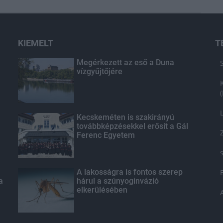
KIEMELT
T
Megérkezett az eső a Duna
vízgyűjtőjére
Kecskeméten is szakirányú
továbbképzésekkel erősít a Gál
Ferenc Egyetem
A lakosságra is fontos szerep
a
hárul a szúnyoginvázió
elkerülésében