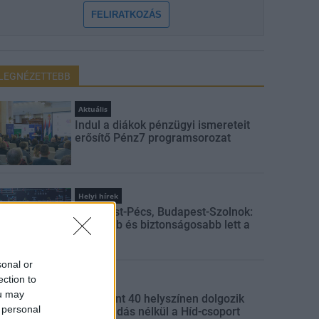
FELIRATKOZÁS
LEGNÉZETTEBB
Aktuális
Indul a diákok pénzügyi ismereteit
erősítő Pénz7 programsorozat
Helyi hírek
Budapest-Pécs, Budapest-Szolnok:
gyorsabb és biztonságosabb lett a
vasút
sonal or
ection to
Gazdaság
ou may
Több mint 40 helyszínen dolgozik
 personal
fennakadás nélkül a Híd-csoport