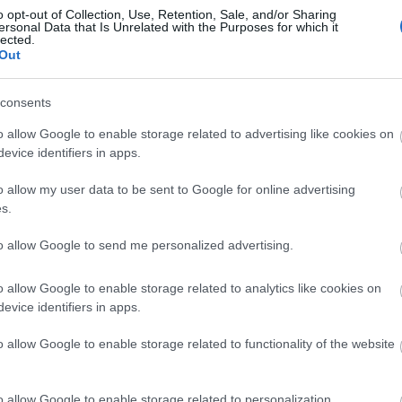
o opt-out of Collection, Use, Retention, Sale, and/or Sharing
ersonal Data that Is Unrelated with the Purposes for which it
lected.
Out
consents
Aktuális
o allow Google to enable storage related to advertising like cookies on
evice identifiers in apps.
o allow my user data to be sent to Google for online advertising
s.
to allow Google to send me personalized advertising.
és talán még
Az atomerőmű egyetlen
en tartható az
hatása a környezetre, hogy a
Duna vizét némileg felmelegíti
o allow Google to enable storage related to analytics like cookies on
evice identifiers in apps.
o allow Google to enable storage related to functionality of the website
o allow Google to enable storage related to personalization.