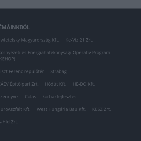
ÉMÁINKBÓL
Swietelsky Magyarország Kft.
Ke-Víz 21 Zrt.
Környezeti és Energiahatékonysági Operatív Program
(KEHOP)
Liszt Ferenc repülőtér
Strabag
ZÁÉV Építőipari Zrt.
Hódút Kft.
HE-DO Kft.
szennyvíz
Colas
kórházfejlesztés
EuroAszfalt Kft.
West Hungária Bau Kft.
KÉSZ Zrt.
A-Híd Zrt.