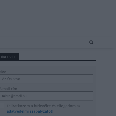
HÍRLEVÉL
Név
E-mail cím
Feliratkozom a hírlevélre és elfogadom az
adatvédelmi szabályzatot!