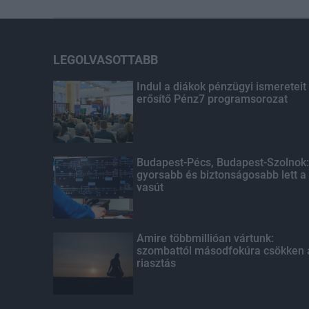
LEGOLVASOTTABB
Indul a diákok pénzügyi ismereteit
erősítő Pénz7 programsorozat
Budapest-Pécs, Budapest-Szolnok:
gyorsabb és biztonságosabb lett a
vasút
Amire többmillióan vártunk:
szombattól másodfokúra csökken 
riasztás