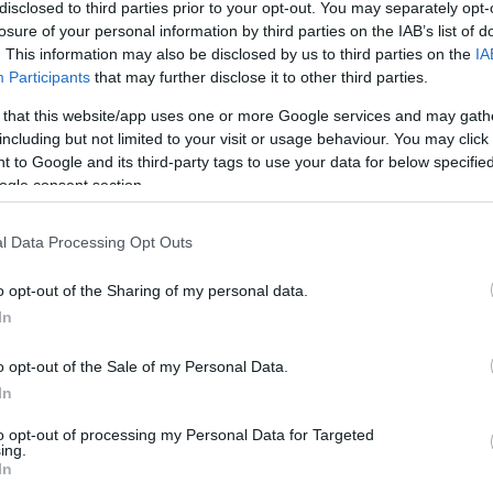
disclosed to third parties prior to your opt-out. You may separately opt-
edes rekordjukat állították be az újabb diadallal.
losure of your personal information by third parties on the IAB’s list of
eni rangadó.
. This information may also be disclosed by us to third parties on the
IA
Participants
that may further disclose it to other third parties.
 MTK otthonában a labdarúgó OTP Bank Liga 27.
 that this website/app uses one or more Google services and may gath
edik veretlen bajnoki meccsük, ezzel beállították a
including but not limited to your visit or usage behaviour. You may click 
gutóbb december közepén a Puskás Akadémia
 to Google and its third-party tags to use your data for below specifi
ogle consent section.
lódik már a Paks
l Data Processing Opt Outs
ntosabb összecsapása következik a Puskás Akadémia
o opt-out of the Sharing of my personal data.
zetben lép pályára a Paks. Jegyek már válthatók a
In
.
o opt-out of the Sale of my Personal Data.
In
okság
to opt-out of processing my Personal Data for Targeted
ing.
In