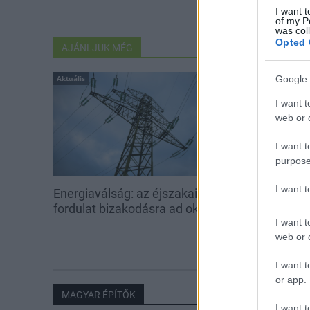
I want t
of my P
was col
Opted 
AJÁNLJUK MÉG
Google 
Aktuális
Aktuális
I want t
web or d
I want t
purpose
I want 
Energiaválság: az éjszakai
Paks: hétfőn 
fordulat bizakodásra ad okot
kedden üzemb
utolsó turbina
I want t
web or d
I want t
or app.
MAGYAR ÉPÍTŐK
I want t