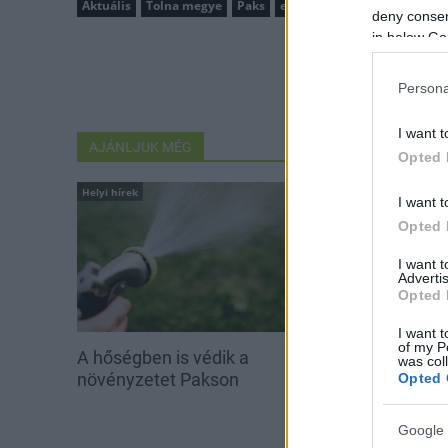
Aktuális
Tolna megye
Paks
eNu
e-mobilitás
Protheu
deny consent
in below Go
Persona
I want t
AJÁNLJUK MÉG
Opted 
Helyi hírek
Helyi hírek
I want t
Opted 
I want 
Advertis
Opted 
I want t
of my P
A hőségben is védik a
Idén is PajTás
was col
növényzetet Pakson
segítség a pak
Opted 
iskolakezdés
Google 