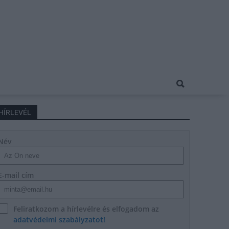
HÍRLEVÉL
Név
E-mail cím
Feliratkozom a hírlevélre és elfogadom az
adatvédelmi szabályzatot!