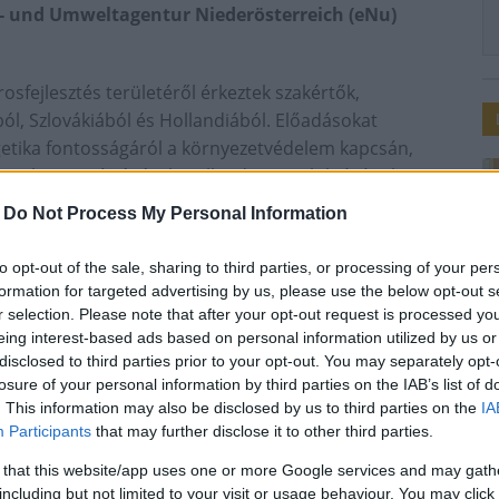
ie- und Umweltagentur Niederösterreich (eNu)
rosfejlesztés területéről érkeztek szakértők,
l, Szlovákiából és Hollandiából. Előadásokat
etika fontosságáról a környezetvédelem kapcsán,
 szektor segítségével, Hollandia e-mobilitásának
si helyzetéről, az átfogó magyarországi e-mobilitási
-
Do Not Process My Personal Information
szerekben rejlő lehetőségekről.
to opt-out of the sale, sharing to third parties, or processing of your per
i atomerőművet, aminek befejezésénél jártak, amikor
formation for targeted advertising by us, please use the below opt-out s
a foglalta az atomerőművek építésének és
r selection. Please note that after your opt-out request is processed y
wattórányi elektromos energiát sem szolgáltatott
eing interest-based ads based on personal information utilized by us or
disclosed to third parties prior to your opt-out. You may separately opt-
losure of your personal information by third parties on the IAB’s list of
, ahol több mint 50 elektromos autót, 150
. This information may also be disclosed by us to third parties on the
IA
 innovatív környezetbarát hajtású járművet
Participants
that may further disclose it to other third parties.
 that this website/app uses one or more Google services and may gath
including but not limited to your visit or usage behaviour. You may click 