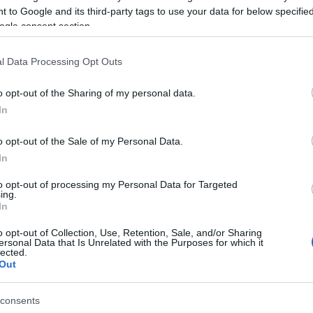
s Holding Zrt.
 to Google and its third-party tags to use your data for below specifi
ogle consent section.
l Data Processing Opt Outs
o opt-out of the Sharing of my personal data.
In
Aktuális
o opt-out of the Sale of my Personal Data.
In
to opt-out of processing my Personal Data for Targeted
ing.
In
o opt-out of Collection, Use, Retention, Sale, and/or Sharing
ersonal Data that Is Unrelated with the Purposes for which it
ka, egy táskányi
Energiaválság: az éjszakai
lected.
si
fordulat bizakodásra ad okot
Out
hez
consents