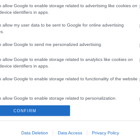
o allow Google to enable storage related to advertising like cookies on
evice identifiers in apps.
o allow my user data to be sent to Google for online advertising
M1 bővítés: már zajlik a teljesen új
s.
Bicske Kelet csomópont építése
to allow Google to send me personalized advertising.
o allow Google to enable storage related to analytics like cookies on
Új gyalogosátkelők és jelzőlámpás
evice identifiers in apps.
csomópont épül Angyalföldön
o allow Google to enable storage related to functionality of the website
o allow Google to enable storage related to personalization.
Másfélszeresére bővítik
Hódmezővásárhely jó hírű
református iskoláját
CONFIRM
o allow Google to enable storage related to security, including
cation functionality and fraud prevention, and other user protection.
Data Deletion
Data Access
Privacy Policy
Látványos építési szakasz indult
be a Flórián téri felüljárón