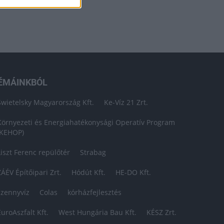
ÉMÁINKBÓL
Swietelsky Magyarország Kft.
Ke-Víz 21 Zrt.
Környezeti és Energiahatékonysági Operatív Program
(KEHOP)
Liszt Ferenc repülőtér
Strabag
ZÁÉV Építőipari Zrt.
Hódút Kft.
HE-DO Kft.
szennyvíz
Colas
kórházfejlesztés
EuroAszfalt Kft.
West Hungária Bau Kft.
KÉSZ Zrt.