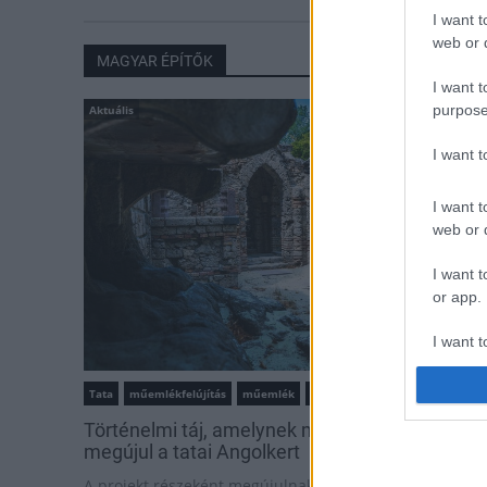
I want t
web or d
MAGYAR ÉPÍTŐK
I want t
purpose
Aktuális
I want 
I want t
web or d
I want t
or app.
I want t
I want t
Tata
műemlékfelújítás
műemlék
restaurálás
authenti
Történelmi táj, amelynek minden köve mesél –
megújul a tatai Angolkert
A projekt részeként megújulnak a területen található