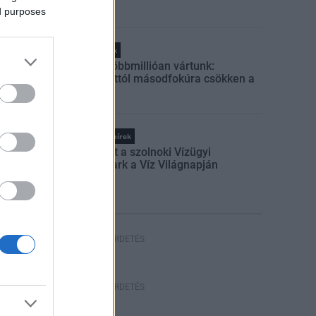
ed purposes
Helyi hírek
Amire többmillióan vártunk:
szombattól másodfokúra csökken a
riasztás
Országos hírek
Megnyílt a szolnoki Vízügyi
Emlékpark a Víz Világnapján
HIRDETÉS
HIRDETÉS