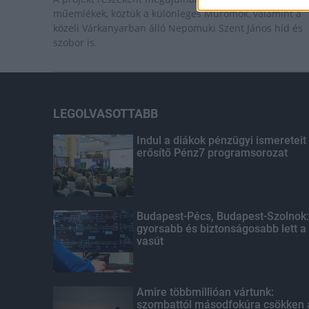
műemlékek, köztük a különleges Műromok, valamint a
közeli Várkanyarban álló Nepomuki Szent János híd és
szobor is.
LEGOLVASOTTABB
Indul a diákok pénzügyi ismereteit
erősítő Pénz7 programsorozat
Budapest-Pécs, Budapest-Szolnok:
gyorsabb és biztonságosabb lett a
vasút
Amire többmillióan vártunk:
szombattól másodfokúra csökken 