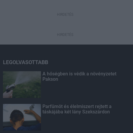
HIRDETÉS
HIRDETÉS
LEGOLVASOTTABB
A hőségben is védik a növényzetet
Pakson
Parfümöt és élelmiszert rejtett a
táskájába két lány Szekszárdon