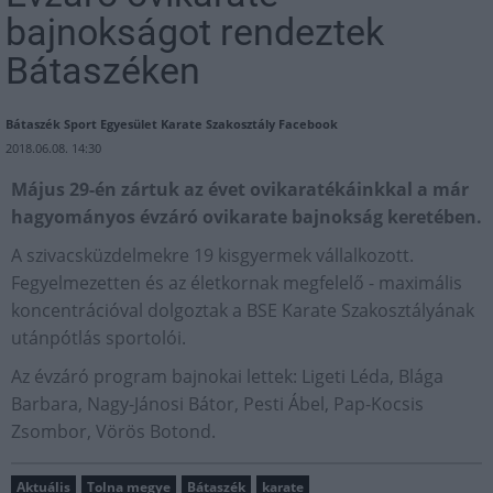
bajnokságot rendeztek
Bátaszéken
Bátaszék Sport Egyesület Karate Szakosztály Facebook
2018.06.08. 14:30
Május 29-én zártuk az évet ovikaratékáinkkal a már
hagyományos évzáró ovikarate bajnokság keretében.
A szivacsküzdelmekre 19 kisgyermek vállalkozott.
Fegyelmezetten és az életkornak megfelelő - maximális
koncentrációval dolgoztak a BSE Karate Szakosztályának
utánpótlás sportolói.
Az évzáró program bajnokai lettek: Ligeti Léda, Blága
Barbara, Nagy-Jánosi Bátor, Pesti Ábel, Pap-Kocsis
Zsombor, Vörös Botond.
Aktuális
Tolna megye
Bátaszék
karate