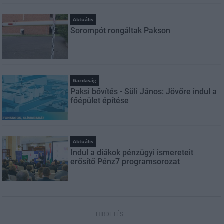
Aktuális
Sorompót rongáltak Pakson
Gazdaság
Paksi bővítés - Süli János: Jövőre indul a
főépület építése
Aktuális
Indul a diákok pénzügyi ismereteit
erősítő Pénz7 programsorozat
HIRDETÉS