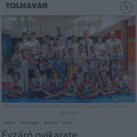
Bátaszék Sport Egyesület Karate Szakosztály ( Nagy Ákos Photography ) -
Facebook
Aktuális
Tolna megye
Bátaszék
karate
Évzáró ovikarate