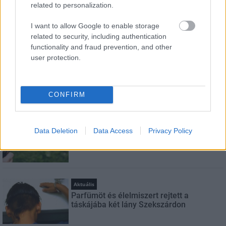
related to personalization.
Feliratkozom a hírlevélre és elfogadom az
adatvédelmi
I want to allow Google to enable storage
szabályzatot!
related to security, including authentication
functionality and fraud prevention, and other
FELIRATKOZÁS
user protection.
CONFIRM
LEGNÉZETTEBB
Helyi hírek
Data Deletion
Data Access
Privacy Policy
A hőségben is védik a növényzetet
Pakson
Aktuális
Parfümöt és élelmiszert rejtett a
táskájába két lány Szekszárdon