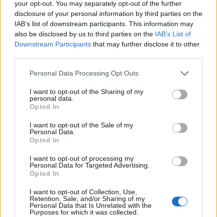
your opt-out. You may separately opt-out of the further
disclosure of your personal information by third parties on the
IAB’s list of downstream participants. This information may
also be disclosed by us to third parties on the
IAB’s List of
Downstream Participants
that may further disclose it to other
third parties.
Hódmezővásárhely
iskolaépítés
FERROÉP Zrt.
oktatási beruházás
Másfélszeresére bővítik Hódmezővásárhely jó hírű
Please note that this website/app uses one or more Google
Personal Data Processing Opt Outs
református iskoláját
services and may gather and store information including but
not limited to your visit or usage behaviour. You may click to
I want to opt-out of the Sharing of my
A Szőnyi Benjámin Általános Iskola fejlesztését a FERROÉP
personal data.
grant or deny consent to Google and its third-party tags to
kivitelezheti; a munkák csaknem egy évig tartanak majd.
Opted In
use your data for below specified purposes in below Google
consent section.
I want to opt-out of the Sale of my
Látványos építési szakasz indult be a
Personal Data.
Flórián téri felüljárón
Opted In
I want to opt-out of processing my
Personal Data for Targeted Advertising.
Opted In
Paks II.: Mit jelent az 5. blokk új
I want to opt-out of Collection, Use,
mérföldköve a felülvizsgálat
Retention, Sale, and/or Sharing of my
árnyékában?
Personal Data that Is Unrelated with the
Purposes for which it was collected.