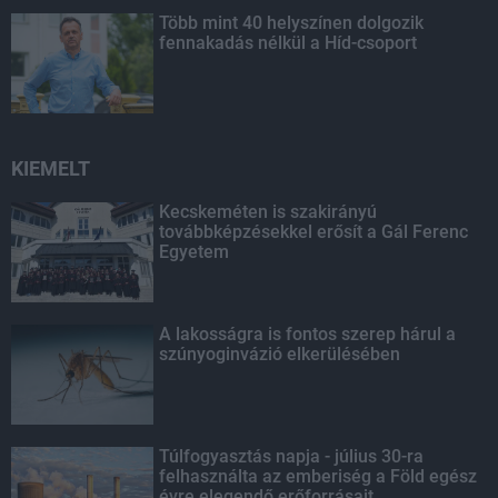
Több mint 40 helyszínen dolgozik
fennakadás nélkül a Híd-csoport
KIEMELT
Kecskeméten is szakirányú
továbbképzésekkel erősít a Gál Ferenc
Egyetem
A lakosságra is fontos szerep hárul a
szúnyoginvázió elkerülésében
Túlfogyasztás napja - július 30-ra
felhasználta az emberiség a Föld egész
évre elegendő erőforrásait