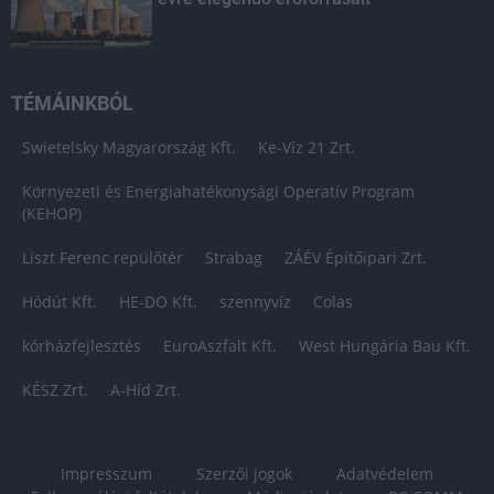
TÉMÁINKBÓL
Swietelsky Magyarország Kft.
Ke-Víz 21 Zrt.
Környezeti és Energiahatékonysági Operatív Program
(KEHOP)
Liszt Ferenc repülőtér
Strabag
ZÁÉV Építőipari Zrt.
Hódút Kft.
HE-DO Kft.
szennyvíz
Colas
kórházfejlesztés
EuroAszfalt Kft.
West Hungária Bau Kft.
KÉSZ Zrt.
A-Híd Zrt.
Impresszum
Szerzői jogok
Adatvédelem