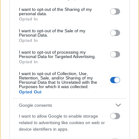
services and may gather and store information including but
not limited to your visit or usage behaviour. You may click to
I want to opt-out of the Sharing of my
personal data.
grant or deny consent to Google and its third-party tags to
Opted In
Elkészült a Liszt Ferenc repülőtér
use your data for below specified purposes in below Google
közelében lévő logisztikai bázis út- és
consent section.
közműhálózatának fejlesztése
I want to opt-out of the Sale of my
Personal Data.
Opted In
I want to opt-out of processing my
Látlelet a hazai víziközművekről?
Personal Data for Targeted Advertising.
Egyetlen, fél évszázados vezetéken
Opted In
múlt Bicske vízellátása
I want to opt-out of Collection, Use,
Retention, Sale, and/or Sharing of my
Personal Data that Is Unrelated with the
Purposes for which it was collected.
Épített öröksége megújításával is készül
Opted Out
Mohács a csata ötszázadik
évfordulójára
Google consents
I want to allow Google to enable storage
related to advertising like cookies on web or
device identifiers in apps.
HÍRLEVÉL