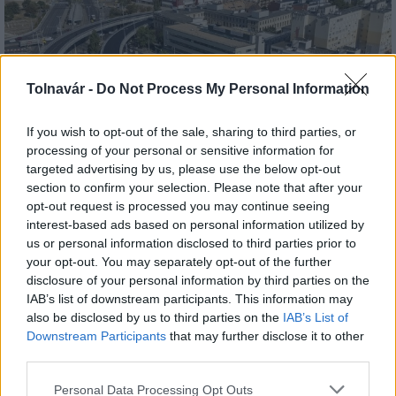
Tolnavár -
Do Not Process My Personal Information
If you wish to opt-out of the sale, sharing to third parties, or
processing of your personal or sensitive information for
targeted advertising by us, please use the below opt-out
section to confirm your selection. Please note that after your
opt-out request is processed you may continue seeing
HE-DO
BKK
KM Építő Kft.
Főmterv Mérnöki Tervező Zrt.
interest-based ads based on personal information utilized by
us or personal information disclosed to third parties prior to
Látványos építési szakasz indult be a Flórián téri
your opt-out. You may separately opt-out of the further
felüljárón
disclosure of your personal information by third parties on the
A tartós nyári hőség jelentős kihívás elé állítja a KM Építőt,
IAB’s list of downstream participants. This information may
ennek ellenére folyamatosan halad az aszfaltozás.
also be disclosed by us to third parties on the
IAB’s List of
Downstream Participants
that may further disclose it to other
Paks II.: Mit jelent az 5. blokk új
third parties.
mérföldköve a felülvizsgálat
árnyékában?
Please note that this website/app uses one or more Google
Personal Data Processing Opt Outs