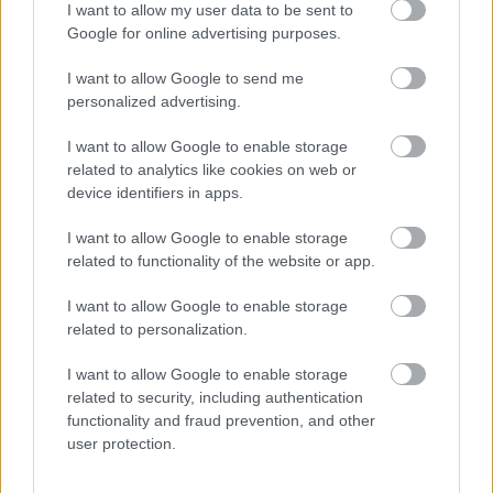
I want to allow my user data to be sent to
Google for online advertising purposes.
Név
I want to allow Google to send me
personalized advertising.
E-mail cím
I want to allow Google to enable storage
related to analytics like cookies on web or
device identifiers in apps.
Feliratkozom a hírlevélre és elfogadom az
adatvédelmi
szabályzatot!
I want to allow Google to enable storage
related to functionality of the website or app.
FELIRATKOZÁS
I want to allow Google to enable storage
related to personalization.
LEGNÉZETTEBB
I want to allow Google to enable storage
related to security, including authentication
Helyi hírek
functionality and fraud prevention, and other
A hőségben is védik a növényzetet
user protection.
Pakson