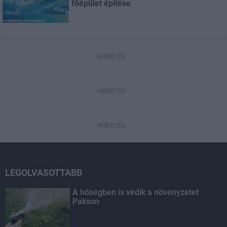
főépület építése
HIRDETÉS
HIRDETÉS
HIRDETÉS
LEGOLVASOTTABB
A hőségben is védik a növényzetet
Pakson