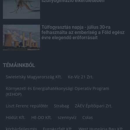
szúnyoginvázió elkerülésében
Túlfogyasztás napja - július 30-ra
felhasználta az emberiség a Föld egész
évre elegendő erőforrásait
TÉMÁINKBÓL
Swietelsky Magyarország Kft.
Ke-Víz 21 Zrt.
Környezeti és Energiahatékonysági Operatív Program
(KEHOP)
Liszt Ferenc repülőtér
Strabag
ZÁÉV Építőipari Zrt.
Hódút Kft.
HE-DO Kft.
szennyvíz
Colas
kórházfejlesztés
EuroAszfalt Kft.
West Hungária Bau Kft.