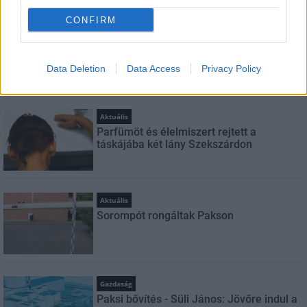
CONFIRM
Helyi hírek
Amire többmillióan vártunk: szombattól
másodfokúra csökken a riasztás
Data Deletion
Data Access
Privacy Policy
Aktuális
Parfümöt és élelmiszert rejtett a
táskájába két lány Szekszárdon
Aktuális
Sorompót rongáltak Pakson
Gazdaság
Paksi bővítés - Süli János: Jövőre indul a