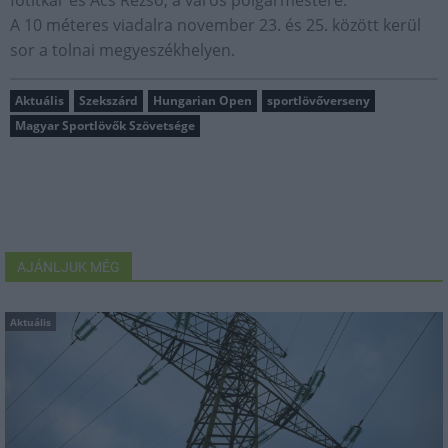
főtitkár és Ács Rezső, a város polgármestere.
A 10 méteres viadalra november 23. és 25. között kerül
sor a tolnai megyeszékhelyen.
Aktuális
Szekszárd
Hungarian Open
sportlövőverseny
Magyar Sportlövők Szövetsége
AJÁNLJUK MÉG
Aktuális