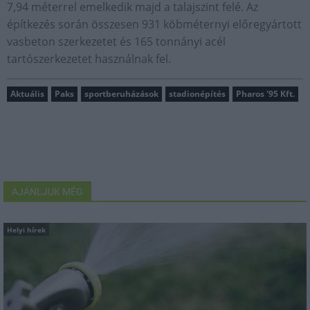
7,94 méterrel emelkedik majd a talajszint felé. Az
építkezés során összesen 931 köbméternyi előregyártott
vasbeton szerkezetet és 165 tonnányi acél
tartószerkezetet használnak fel.
Aktuális
Paks
sportberuházások
stadionépítés
Pharos '95 Kft.
AJÁNLJUK MÉG
Helyi hírek