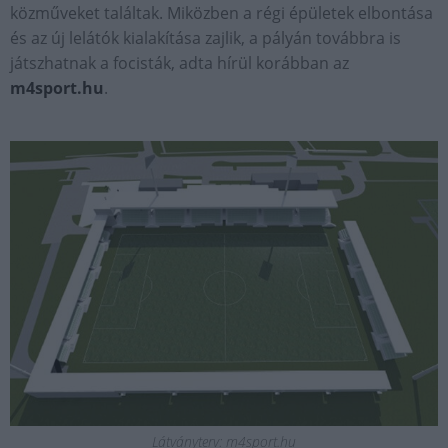
közműveket találtak. Miközben a régi épületek elbontása
és az új lelátók kialakítása zajlik, a pályán továbbra is
játszhatnak a focisták, adta hírül korábban az
m4sport.hu
.
Látványterv: m4sport.hu