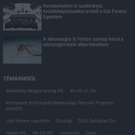
Kecskeméten is szakirányú
továbbképzésekkel erősít a Gál Ferenc
Egyetem
A lakosságra is fontos szerep hárul a
szúnyoginvázió elkerülésében
TÉMÁINKBÓL
Swietelsky Magyarország Kft.
Ke-Víz 21 Zrt.
Környezeti és Energiahatékonysági Operatív Program
(KEHOP)
Liszt Ferenc repülőtér
Strabag
ZÁÉV Építőipari Zrt.
Hódút Kft.
HE-DO Kft.
szennyvíz
Colas