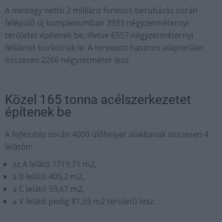
A mintegy nettó 2 milliárd forintos beruházás során
felépülő új komplexumban 3933 négyzetméternyi
területet építenek be, illetve 6557 négyzetméternyi
felületet burkolnak le. A tervezett hasznos alapterület
összesen 2266 négyzetméter lesz.
Közel 165 tonna acélszerkezetet
építenek be
A fejlesztés során 4000 ülőhelyet alakítanak összesen 4
lelátón:
az A lelátó 1719,71 m2,
a B lelátó 405,2 m2,
a C lelátó 59,67 m2,
a V lelátó pedig 81,59 m2 területű lesz.