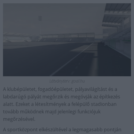
Látványterv: goal.hu
A klubépületet, fogadóépületet, pályavilágítást és a
labdarúgó pályát megőrzik és megóvják az építkezés
alatt. Ezeket a létesítmények a felépülő stadionban
tovább működnek majd jelenlegi funkciójuk
megőrzésével.
A sportközpont elkészültével a legmagasabb pontján