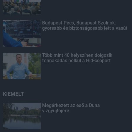
Budapest-Pécs, Budapest-Szolnok:
gyorsabb és biztonságosabb lett a vasút
Több mint 40 helyszínen dolgozik
fennakadás nélkül a Híd-csoport
KIEMELT
Megérkezett az eső a Duna
vízgyűjtőjére