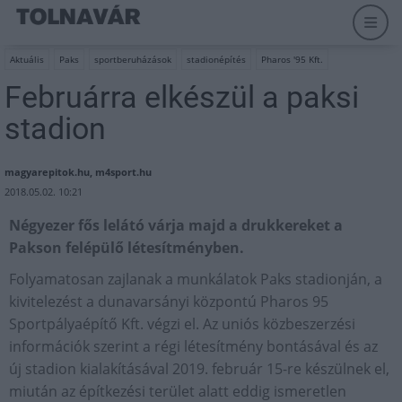
Aktuális
Paks
sportberuházások
stadionépítés
Pharos '95 Kft.
Februárra elkészül a paksi
stadion
magyarepitok.hu, m4sport.hu
2018.05.02. 10:21
Négyezer fős lelátó várja majd a drukkereket a
Pakson felépülő létesítményben.
Folyamatosan zajlanak a munkálatok Paks stadionján, a
kivitelezést a dunavarsányi központú Pharos 95
Sportpályaépítő Kft. végzi el. Az uniós közbeszerzési
információk szerint a régi létesítmény bontásával és az
új stadion kialakításával 2019. február 15-re készülnek el,
miután az építkezési terület alatt eddig ismeretlen