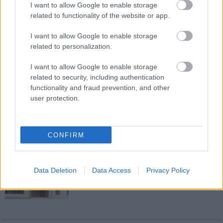
mesél – megújul a tatai Angolkert
I want to allow Google to enable storage
related to functionality of the website or app.
I want to allow Google to enable storage
related to personalization.
M1 bővítés: már zajlik a teljesen új
Bicske Kelet csomópont építése
I want to allow Google to enable storage
related to security, including authentication
functionality and fraud prevention, and other
user protection.
Új gyalogosátkelők és jelzőlámpás
csomópont épül Angyalföldön
CONFIRM
Másfélszeresére bővítik
Hódmezővásárhely jó hírű református
Data Deletion
Data Access
Privacy Policy
iskoláját