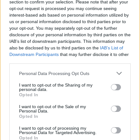
section to confirm your selection. Please note that after your
opt-out request is processed you may continue seeing
Aktuális
interest-based ads based on personal information utilized by
us or personal information disclosed to third parties prior to
your opt-out. You may separately opt-out of the further
disclosure of your personal information by third parties on the
IAB’s list of downstream participants. This information may
also be disclosed by us to third parties on the
IAB’s List of
Downstream Participants
that may further disclose it to other
third parties.
Energiaválság: az éjszakai fordulat bizakodásra ad okot
Please note that this website/app uses one or more Google
Personal Data Processing Opt Outs
services and may gather and store information including but
not limited to your visit or usage behaviour. You may click to
I want to opt-out of the Sharing of my
personal data.
grant or deny consent to Google and its third-party tags to
Opted In
use your data for below specified purposes in below Google
consent section.
I want to opt-out of the Sale of my
Personal Data.
Opted In
MAGYAR ÉPÍTŐK
I want to opt-out of processing my
Personal Data for Targeted Advertising.
Opted In
Mi épül?