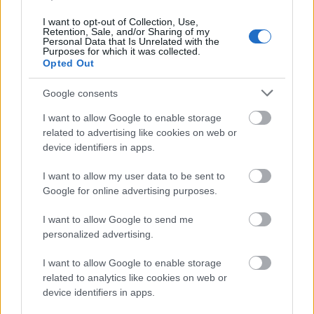
I want to opt-out of Collection, Use,
Retention, Sale, and/or Sharing of my
Personal Data that Is Unrelated with the
Purposes for which it was collected.
Opted Out
Google consents
I want to allow Google to enable storage
related to advertising like cookies on web or
device identifiers in apps.
I want to allow my user data to be sent to
Belváros-Lipótváros
játszótér
Google for online advertising purposes.
Város-Teampannon Kereskedelmi és Szolgáltató Kft.
parkfelújítás
Újragondolják Lipótváros rejtett, zöld parkját
I want to allow Google to send me
personalized advertising.
Indulhat a Honvéd tér megújításának tervezése, ahol a
klímatudatos gondolkodás és a helyi identitás erősítése kerül a
I want to allow Google to enable storage
középpontba.
related to analytics like cookies on web or
device identifiers in apps.
Történelmi táj, amelynek minden köve