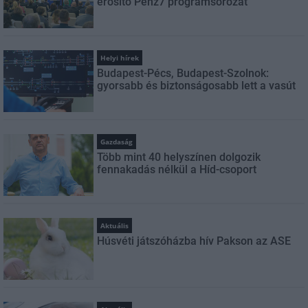
erősítő Pénz7 programsorozat
Helyi hírek
Budapest-Pécs, Budapest-Szolnok:
gyorsabb és biztonságosabb lett a vasút
Gazdaság
Több mint 40 helyszínen dolgozik
fennakadás nélkül a Híd-csoport
Aktuális
Húsvéti játszóházba hív Pakson az ASE