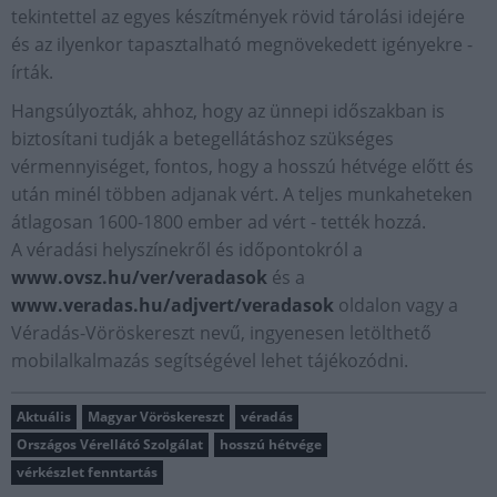
tekintettel az egyes készítmények rövid tárolási idejére
és az ilyenkor tapasztalható megnövekedett igényekre -
írták.
Hangsúlyozták, ahhoz, hogy az ünnepi időszakban is
biztosítani tudják a betegellátáshoz szükséges
vérmennyiséget, fontos, hogy a hosszú hétvége előtt és
után minél többen adjanak vért. A teljes munkaheteken
átlagosan 1600-1800 ember ad vért - tették hozzá.
A véradási helyszínekről és időpontokról a
www.ovsz.hu/ver/veradasok
és a
www.veradas.hu/adjvert/veradasok
oldalon vagy a
Véradás-Vöröskereszt nevű, ingyenesen letölthető
mobilalkalmazás segítségével lehet tájékozódni.
Aktuális
Magyar Vöröskereszt
véradás
Országos Vérellátó Szolgálat
hosszú hétvége
vérkészlet fenntartás