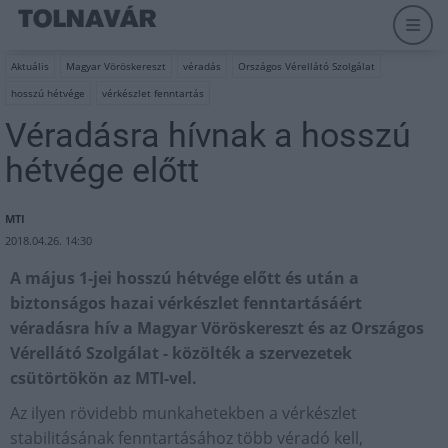
Aktuális
Magyar Vöröskereszt
véradás
Országos Vérellátó Szolgálat
hosszú hétvége
vérkészlet fenntartás
Véradásra hívnak a hosszú
hétvége előtt
MTI
2018.04.26. 14:30
A május 1-jei hosszú hétvége előtt és után a
biztonságos hazai vérkészlet fenntartásáért
véradásra hív a Magyar Vöröskereszt és az Országos
Vérellátó Szolgálat - közölték a szervezetek
csütörtökön az MTI-vel.
Az ilyen rövidebb munkahetekben a vérkészlet
stabilitásának fenntartásához több véradó kell,