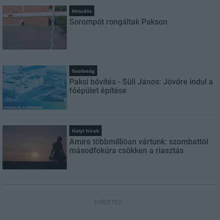
Aktuális
Sorompót rongáltak Pakson
Gazdaság
Paksi bővítés - Süli János: Jövőre indul a
főépület építése
Helyi hírek
Amire többmillióan vártunk: szombattól
másodfokúra csökken a riasztás
HIRDETÉS