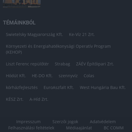
TÉMÁINKBÓL
Swietelsky Magyarország Kft.
Ke-Víz 21 Zrt.
Környezeti és Energiahatékonysági Operatív Program
(KEHOP)
Liszt Ferenc repülőtér
Strabag
ZÁÉV Építőipari Zrt.
Hódút Kft.
HE-DO Kft.
szennyvíz
Colas
kórházfejlesztés
EuroAszfalt Kft.
West Hungária Bau Kft.
KÉSZ Zrt.
A-Híd Zrt.
Impresszum
Szerzői jogok
Adatvédelem
Felhasználási feltételek
Médiaajánlat
BC COMM