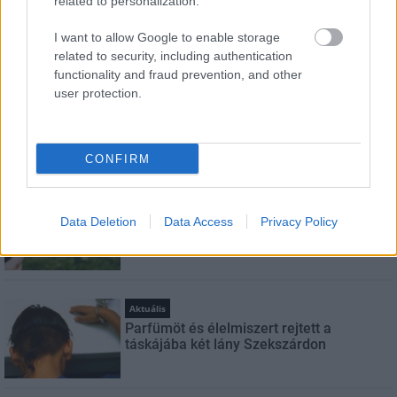
related to personalization.
Feliratkozom a hírlevélre és elfogadom az
adatvédelmi
I want to allow Google to enable storage
szabályzatot!
related to security, including authentication
functionality and fraud prevention, and other
FELIRATKOZÁS
user protection.
CONFIRM
LEGNÉZETTEBB
Helyi hírek
A hőségben is védik a növényzetet
Data Deletion
Data Access
Privacy Policy
Pakson
Aktuális
Parfümöt és élelmiszert rejtett a
táskájába két lány Szekszárdon