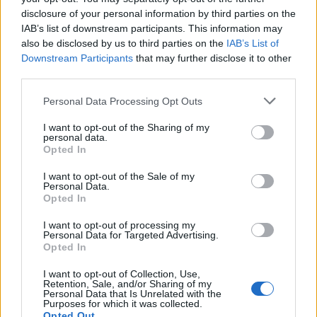
disclosure of your personal information by third parties on the
IAB’s list of downstream participants. This information may
also be disclosed by us to third parties on the
IAB’s List of
Downstream Participants
that may further disclose it to other
HE-DO
BKK
KM Építő Kft.
Főmterv Mérnöki Tervező Zrt.
third parties.
Látványos építési szakasz indult be a Flórián téri
Please note that this website/app uses one or more Google
Personal Data Processing Opt Outs
felüljárón
services and may gather and store information including but
not limited to your visit or usage behaviour. You may click to
I want to opt-out of the Sharing of my
A tartós nyári hőség jelentős kihívás elé állítja a KM Építőt,
personal data.
grant or deny consent to Google and its third-party tags to
ennek ellenére folyamatosan halad az aszfaltozás.
Opted In
use your data for below specified purposes in below Google
consent section.
I want to opt-out of the Sale of my
Paks II.: Mit jelent az 5. blokk új
Personal Data.
mérföldköve a felülvizsgálat
Opted In
árnyékában?
I want to opt-out of processing my
Personal Data for Targeted Advertising.
Opted In
Elkészült a Liszt Ferenc repülőtér
közelében lévő logisztikai bázis út- és
I want to opt-out of Collection, Use,
közműhálózatának fejlesztése
Retention, Sale, and/or Sharing of my
Personal Data that Is Unrelated with the
Purposes for which it was collected.
Opted Out