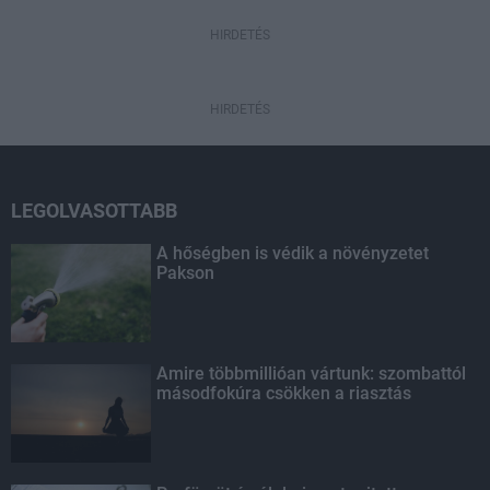
HIRDETÉS
HIRDETÉS
LEGOLVASOTTABB
A hőségben is védik a növényzetet
Pakson
Amire többmillióan vártunk: szombattól
másodfokúra csökken a riasztás