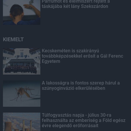
Parfümöt és élelmiszert rejtett a
táskájába két lány Szekszárdon
KIEMELT
Kecskeméten is szakirányú
továbbképzésekkel erősít a Gál Ferenc
Egyetem
A lakosságra is fontos szerep hárul a
szúnyoginvázió elkerülésében
Túlfogyasztás napja - július 30-ra
felhasználta az emberiség a Föld egész
évre elegendő erőforrásait