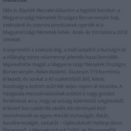
méltatták.
Idén is díjazták Mecseknádasdon a legjobb borokat: a
Magyarországi Németek Országos Borversenyén baji,
szekszárdi és soproni pincészetek nyerték el a
Magyarországi Németek Fehér- Rozé- és Vörösbora 2018
címeket.
A sopronitól a szekszárdiig, a mátraaljaitól a kunságin át
a villányiig szinte valamennyi jelentős hazai borvidék
képviseltette magát a Magyarországi Németek Országos
Borversenyén. Rekordszámú, összesen 719 borminta
érkezett, és azokat a 45 szakértőből álló, kilenc
bizottságra osztott zsűri két teljes napon át kóstolta. A
házigazda mecseknádasdiak ezúttal is nagy gondot
fordítottak arra, hogy az ország különböző szegleteiből
érkezett borszakértők ideális körülmények közt
tesztelhessék az egyes minták tisztaságát, illatát,
karakterességét, zamatát – tájékoztatott Hetényi János
főszervező, a Mecseknádasdi Szőlő- és Bortermelők