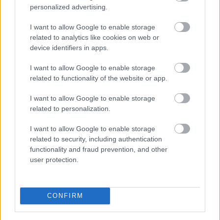
personalized advertising.
I want to allow Google to enable storage
Belváros-Lipótváros
játszótér
related to analytics like cookies on web or
Város-Teampannon Kereskedelmi és Szolgáltató Kft.
parkfelújítás
device identifiers in apps.
Újragondolják Lipótváros rejtett, zöld parkját
I want to allow Google to enable storage
Indulhat a Honvéd tér megújításának tervezése, ahol a
related to functionality of the website or app.
klímatudatos gondolkodás és a helyi identitás erősítése kerül a
középpontba.
I want to allow Google to enable storage
related to personalization.
Történelmi táj, amelynek minden köve
mesél – megújul a tatai Angolkert
I want to allow Google to enable storage
related to security, including authentication
functionality and fraud prevention, and other
user protection.
M1 bővítés: már zajlik a teljesen új
Bicske Kelet csomópont építése
CONFIRM