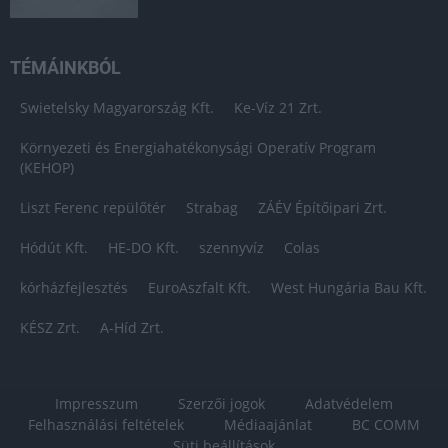
TÉMÁINKBÓL
Swietelsky Magyarország Kft.
Ke-Víz 21 Zrt.
Környezeti és Energiahatékonysági Operatív Program
(KEHOP)
Liszt Ferenc repülőtér
Strabag
ZÁÉV Építőipari Zrt.
Hódút Kft.
HE-DO Kft.
szennyvíz
Colas
kórházfejlesztés
EuroAszfalt Kft.
West Hungária Bau Kft.
KÉSZ Zrt.
A-Híd Zrt.
Impresszum
Szerzői jogok
Adatvédelem
Felhasználási feltételek
Médiaajánlat
BC COMM
Süti beállítások