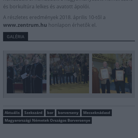
és borkultúra lelkes és avatott ápolói.
A részletes eredmények 2018. április 10-től a
www.zentrum.hu
honlapon érhetők el.
GALÉRIA
Aktuális
Szekszárd
bor
borverseny
Mecseknádasd
Magyarországi Németek Országos Borversenye