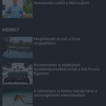
fennakadás nélkül a Híd-csoport
KIEMELT
Megérkezett az eső a Duna
vízgyűjtőjére
Kecskeméten is szakirányú
továbbképzésekkel erősít a Gál Ferenc
Egyetem
A lakosságra is fontos szerep hárul a
szúnyoginvázió elkerülésében