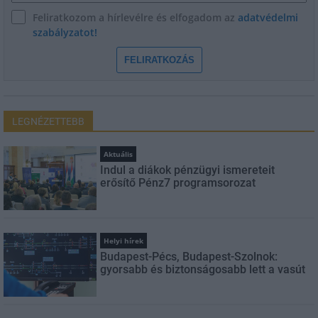
Feliratkozom a hírlevélre és elfogadom az
adatvédelmi
szabályzatot!
FELIRATKOZÁS
LEGNÉZETTEBB
Aktuális
Indul a diákok pénzügyi ismereteit
erősítő Pénz7 programsorozat
Helyi hírek
Budapest-Pécs, Budapest-Szolnok:
gyorsabb és biztonságosabb lett a vasút