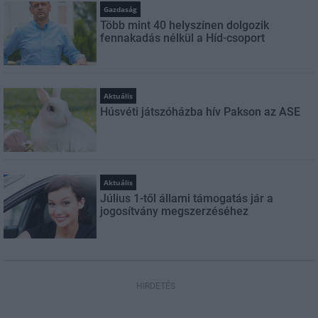
Gazdaság
Több mint 40 helyszínen dolgozik
fennakadás nélkül a Híd-csoport
Aktuális
Húsvéti játszóházba hív Pakson az ASE
Aktuális
Július 1-től állami támogatás jár a
jogosítvány megszerzéséhez
HIRDETÉS