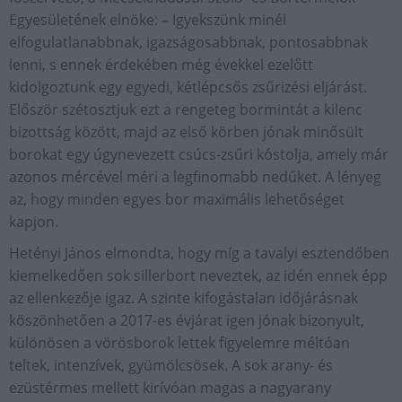
Egyesületének elnöke: – Igyekszünk minél
elfogulatlanabbnak, igazságosabbnak, pontosabbnak
lenni, s ennek érdekében még évekkel ezelőtt
kidolgoztunk egy egyedi, kétlépcsős zsűrizési eljárást.
Először szétosztjuk ezt a rengeteg bormintát a kilenc
bizottság között, majd az első körben jónak minősült
borokat egy úgynevezett csúcs-zsűri kóstolja, amely már
azonos mércével méri a legfinomabb nedűket. A lényeg
az, hogy minden egyes bor maximális lehetőséget
kapjon.
Hetényi János elmondta, hogy míg a tavalyi esztendőben
kiemelkedően sok sillerbort neveztek, az idén ennek épp
az ellenkezője igaz. A szinte kifogástalan időjárásnak
köszönhetően a 2017-es évjárat igen jónak bizonyult,
különösen a vörösborok lettek figyelemre méltóan
teltek, intenzívek, gyümölcsösek. A sok arany- és
ezüstérmes mellett kirívóan magas a nagyarany