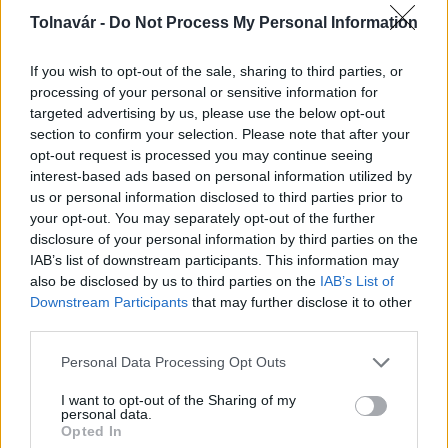
Tolnavár -
Do Not Process My Personal Information
If you wish to opt-out of the sale, sharing to third parties, or
processing of your personal or sensitive information for
targeted advertising by us, please use the below opt-out
section to confirm your selection. Please note that after your
opt-out request is processed you may continue seeing
Energiaválság: az éjszakai fordulat bizakodásra ad okot
interest-based ads based on personal information utilized by
us or personal information disclosed to third parties prior to
your opt-out. You may separately opt-out of the further
disclosure of your personal information by third parties on the
IAB’s list of downstream participants. This information may
also be disclosed by us to third parties on the
IAB’s List of
Aktuális
Downstream Participants
that may further disclose it to other
third parties.
Please note that this website/app uses one or more Google
Personal Data Processing Opt Outs
services and may gather and store information including but
not limited to your visit or usage behaviour. You may click to
I want to opt-out of the Sharing of my
personal data.
grant or deny consent to Google and its third-party tags to
Opted In
use your data for below specified purposes in below Google