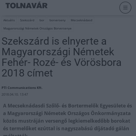
Aktuális
Szekszárd
bor
borverseny
Mecseknádasd
Magyarországi Németek Országos Borversenye
Szekszárd is elnyerte a
Magyarországi Németek
Fehér- Rozé- és Vörösbora
2018 címet
PTI Communications Kft.
2018.04.10. 13:47
A Mecseknádasdi Szőlő- és Bortermelők Egyesülete és
a Magyarországi Németek Országos Önkormányzata
közös mustráján versengő legkiemelkedőbb borokat
és termelőket ezúttal is nagyszabású díjátadó gálán