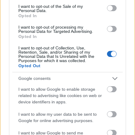
consent section.
Paks: hétfőn és talán még kedden üzemben tartható
I want to opt-out of the Sale of my
Personal Data.
az utolsó turbina
Opted In
I want to opt-out of processing my
Personal Data for Targeted Advertising.
Opted In
I want to opt-out of Collection, Use,
Retention, Sale, and/or Sharing of my
Personal Data that Is Unrelated with the
MAGYAR ÉPÍTŐK
Purposes for which it was collected.
Opted Out
Mi épül?
Google consents
I want to allow Google to enable storage
related to advertising like cookies on web or
device identifiers in apps.
I want to allow my user data to be sent to
Google for online advertising purposes.
I want to allow Google to send me