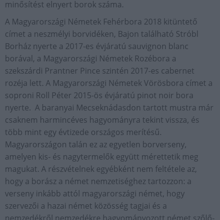
minősítést elnyert borok száma.
A Magyarországi Németek Fehérbora 2018 kitüntető
címet a neszmélyi borvidéken, Bajon található Stróbl
Borház nyerte a 2017-es évjáratú sauvignon blanc
borával, a Magyarországi Németek Rozébora a
szekszárdi Prantner Pince szintén 2017-es cabernet
rozéja lett. A Magyarországi Németek Vörösbora címet a
soproni Roll Péter 2015-ös évjáratú pinot noir bora
nyerte. A baranyai Mecseknádasdon tartott mustra már
csaknem harmincéves hagyományra tekint vissza, és
több mint egy évtizede országos merítésű.
Magyarországon talán ez az egyetlen borverseny,
amelyen kis- és nagytermelők együtt mérettetik meg
magukat. A részvételnek egyébként nem feltétele az,
hogy a borász a német nemzetiséghez tartozzon: a
verseny inkább attól magyarországi német, hogy
szervezői a hazai német közösség tagjai és a
nemzedékről nemzedékre hagyományozott német szőlő-