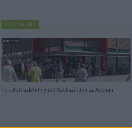
AJÁNLJUK MÉG
Helyi hírek
Felújított üzletet nyitott Szekszárdon az Auchan
Aktuális