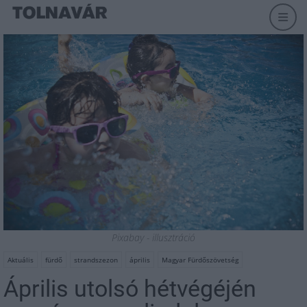
Pixabay - illusztráció
Aktuális
fürdő
strandszezon
április
Magyar Fürdőszövetség
Április utolsó hétvégéjén