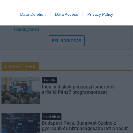
E-mail cím
Data Deletion
Data Access
Privacy Policy
Feliratkozom a hírlevélre és elfogadom az
adatvédelmi
szabályzatot!
FELIRATKOZÁS
LEGNÉZETTEBB
Aktuális
Indul a diákok pénzügyi ismereteit
erősítő Pénz7 programsorozat
Helyi hírek
Budapest-Pécs, Budapest-Szolnok:
gyorsabb és biztonságosabb lett a vasút