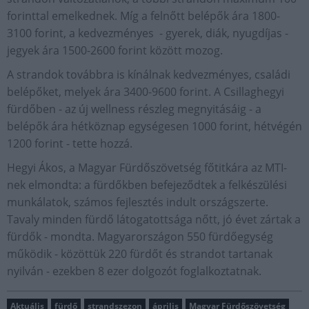
forinttal emelkednek. Míg a felnőtt belépők ára 1800-
3100 forint, a kedvezményes - gyerek, diák, nyugdíjas -
jegyek ára 1500-2600 forint között mozog.
A strandok továbbra is kínálnak kedvezményes, családi
belépőket, melyek ára 3400-9600 forint. A Csillaghegyi
fürdőben - az új wellness részleg megnyitásáig - a
belépők ára hétköznap egységesen 1000 forint, hétvégén
1200 forint - tette hozzá.
Hegyi Ákos, a Magyar Fürdőszövetség főtitkára az MTI-
nek elmondta: a fürdőkben befejeződtek a felkészülési
munkálatok, számos fejlesztés indult országszerte.
Tavaly minden fürdő látogatottsága nőtt, jó évet zártak a
fürdők - mondta. Magyarországon 550 fürdőegység
működik - közöttük 220 fürdőt és strandot tartanak
nyilván - ezekben 8 ezer dolgozót foglalkoztatnak.
Aktuális
fürdő
strandszezon
április
Magyar Fürdőszövetség