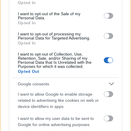
Opted In
use your data for below specified purposes in below Google
consent section.
I want to opt-out of the Sale of my
Personal Data.
Opted In
I want to opt-out of processing my
Belváros-Lipótváros
játszótér
Personal Data for Targeted Advertising.
Város-Teampannon Kereskedelmi és Szolgáltató Kft.
parkfelújítás
Opted In
Újragondolják Lipótváros rejtett, zöld parkját
I want to opt-out of Collection, Use,
Retention, Sale, and/or Sharing of my
Indulhat a Honvéd tér megújításának tervezése, ahol a
Personal Data that Is Unrelated with the
klímatudatos gondolkodás és a helyi identitás erősítése kerül a
Purposes for which it was collected.
Opted Out
középpontba.
Google consents
Történelmi táj, amelynek minden köve
mesél – megújul a tatai Angolkert
I want to allow Google to enable storage
related to advertising like cookies on web or
device identifiers in apps.
M1 bővítés: már zajlik a teljesen új
I want to allow my user data to be sent to
Bicske Kelet csomópont építése
Google for online advertising purposes.