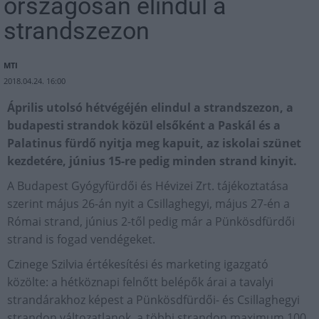
országosan elindul a
strandszezon
MTI
2018.04.24. 16:00
Április utolsó hétvégéjén elindul a strandszezon, a
budapesti strandok közül elsőként a Paskál és a
Palatinus fürdő nyitja meg kapuit, az iskolai szünet
kezdetére, június 15-re pedig minden strand kinyit.
A Budapest Gyógyfürdői és Hévizei Zrt. tájékoztatása
szerint május 26-án nyit a Csillaghegyi, május 27-én a
Római strand, június 2-től pedig már a Pünkösdfürdői
strand is fogad vendégeket.
Czinege Szilvia értékesítési és marketing igazgató
közölte: a hétköznapi felnőtt belépők árai a tavalyi
strandárakhoz képest a Pünkösdfürdői- és Csillaghegyi
strandon változatlanok, a többi strandon maximum 100