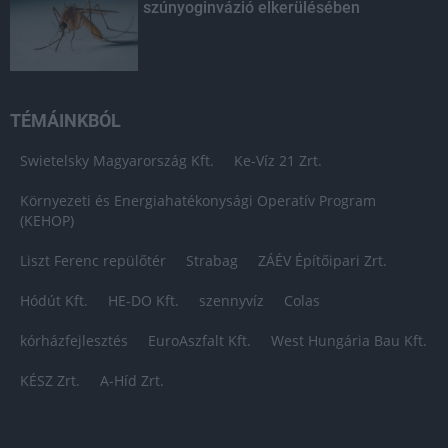
szúnyoginvázió elkerülésében
TÉMÁINKBÓL
Swietelsky Magyarország Kft.
Ke-Víz 21 Zrt.
Környezeti és Energiahatékonysági Operatív Program
(KEHOP)
Liszt Ferenc repülőtér
Strabag
ZÁÉV Építőipari Zrt.
Hódút Kft.
HE-DO Kft.
szennyvíz
Colas
kórházfejlesztés
EuroAszfalt Kft.
West Hungária Bau Kft.
KÉSZ Zrt.
A-Híd Zrt.