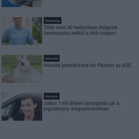
Gazdaság
Több mint 40 helyszínen dolgozik
fennakadás nélkül a Híd-csoport
Aktuális
Húsvéti játszóházba hív Pakson az ASE
Aktuális
Július 1-től állami támogatás jár a
jogosítvány megszerzéséhez