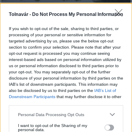
Tolnavár -
Do Not Process My Personal Information
Az atomerőmű egyetlen hatása a környezetre, hogy a
Duna vizét némileg felmelegíti
If you wish to opt-out of the sale, sharing to third parties, or
processing of your personal or sensitive information for
targeted advertising by us, please use the below opt-out
section to confirm your selection. Please note that after your
opt-out request is processed you may continue seeing
interest-based ads based on personal information utilized by
us or personal information disclosed to third parties prior to
your opt-out. You may separately opt-out of the further
MAGYAR ÉPÍTŐK
disclosure of your personal information by third parties on the
IAB’s list of downstream participants. This information may
Mi épül?
also be disclosed by us to third parties on the
IAB’s List of
Downstream Participants
that may further disclose it to other
third parties.
Please note that this website/app uses one or more Google
Personal Data Processing Opt Outs
services and may gather and store information including but
not limited to your visit or usage behaviour. You may click to
I want to opt-out of the Sharing of my
personal data.
grant or deny consent to Google and its third-party tags to