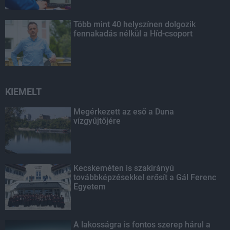
Több mint 40 helyszínen dolgozik
fennakadás nélkül a Híd-csoport
KIEMELT
Megérkezett az eső a Duna
vízgyűjtőjére
Kecskeméten is szakirányú
továbbképzésekkel erősít a Gál Ferenc
Egyetem
A lakosságra is fontos szerep hárul a