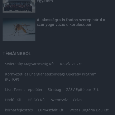
Egyetem
A lakosságra is fontos szerep hárul a
szúnyoginvázió elkerülésében
TÉMÁINKBÓL
Swietelsky Magyarország Kft.
Ke-Víz 21 Zrt.
Környezeti és Energiahatékonysági Operatív Program
(KEHOP)
Liszt Ferenc repülőtér
Strabag
ZÁÉV Építőipari Zrt.
Hódút Kft.
HE-DO Kft.
szennyvíz
Colas
kórházfejlesztés
EuroAszfalt Kft.
West Hungária Bau Kft.