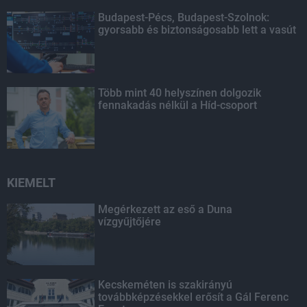
Budapest-Pécs, Budapest-Szolnok:
gyorsabb és biztonságosabb lett a vasút
Több mint 40 helyszínen dolgozik
fennakadás nélkül a Híd-csoport
KIEMELT
Megérkezett az eső a Duna
vízgyűjtőjére
Kecskeméten is szakirányú
továbbképzésekkel erősít a Gál Ferenc