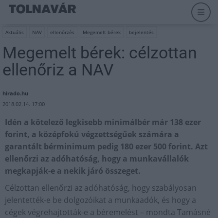
Aktuális
NAV
ellenőrzés
Megemelt bérek
bejelentés
Megemelt bérek: célzottan
ellenőriz a NAV
hirado.hu
2018.02.14. 17:00
Idén a kötelező legkisebb minimálbér már 138 ezer
forint, a középfokú végzettségűek számára a
garantált bérminimum pedig 180 ezer 500 forint. Azt
ellenőrzi az adóhatóság, hogy a munkavállalók
megkapják-e a nekik járó összeget.
Célzottan ellenőrzi az adóhatóság, hogy szabályosan
jelentették-e be dolgozóikat a munkaadók, és hogy a
cégek végrehajtották-e a béremelést – mondta Tamásné