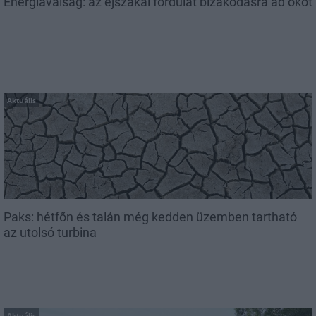
Energiaválság: az éjszakai fordulat bizakodásra ad okot
Aktuális
Paks: hétfőn és talán még kedden üzemben tartható
az utolsó turbina
Aktuális