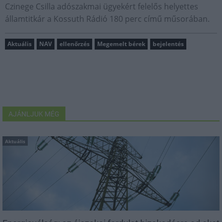
Czinege Csilla adószakmai ügyekért felelős helyettes
államtitkár a Kossuth Rádió 180 perc című műsorában.
Aktuális
NAV
ellenőrzés
Megemelt bérek
bejelentés
AJÁNLJUK MÉG
Aktuális