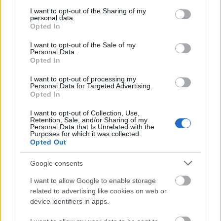
services and may gather and store information including but
not limited to your visit or usage behaviour. You may click to
I want to opt-out of the Sharing of my
personal data.
grant or deny consent to Google and its third-party tags to
Új gyalogosátkelők és jelzőlámpás
Opted In
csomópont épül Angyalföldön
use your data for below specified purposes in below Google
consent section.
I want to opt-out of the Sale of my
Personal Data.
Opted In
Másfélszeresére bővítik
I want to opt-out of processing my
Hódmezővásárhely jó hírű református
Personal Data for Targeted Advertising.
Opted In
iskoláját
I want to opt-out of Collection, Use,
Retention, Sale, and/or Sharing of my
Personal Data that Is Unrelated with the
Látványos építési szakasz indult be a
Purposes for which it was collected.
Flórián téri felüljárón
Opted Out
Google consents
I want to allow Google to enable storage
related to advertising like cookies on web or
device identifiers in apps.
HÍRLEVÉL