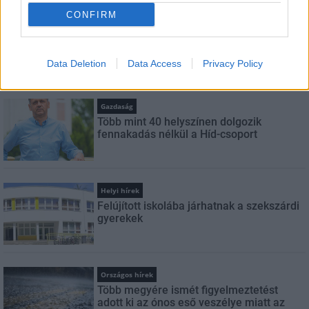
CONFIRM
Helyi hírek
Budapest-Pécs, Budapest-Szolnok:
gyorsabb és biztonságosabb lett a vasút
Data Deletion
Data Access
Privacy Policy
Gazdaság
Több mint 40 helyszínen dolgozik
fennakadás nélkül a Híd-csoport
Helyi hírek
Felújított iskolába járhatnak a szekszárdi
gyerekek
Országos hírek
Több megyére ismét figyelmeztetést
adott ki az ónos eső veszélye miatt az