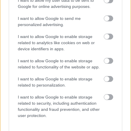
I want to allow my user data to be sent to
Google for online advertising purposes.
Név
I want to allow Google to send me
personalized advertising.
E-mail cím
I want to allow Google to enable storage
related to analytics like cookies on web or
Feliratkozom a hírlevélre és elfogadom az
adatvédelmi
device identifiers in apps.
szabályzatot!
I want to allow Google to enable storage
FELIRATKOZÁS
related to functionality of the website or app.
I want to allow Google to enable storage
related to personalization.
LEGNÉZETTEBB
I want to allow Google to enable storage
related to security, including authentication
Aktuális
functionality and fraud prevention, and other
Indul a diákok pénzügyi ismereteit
user protection.
erősítő Pénz7 programsorozat