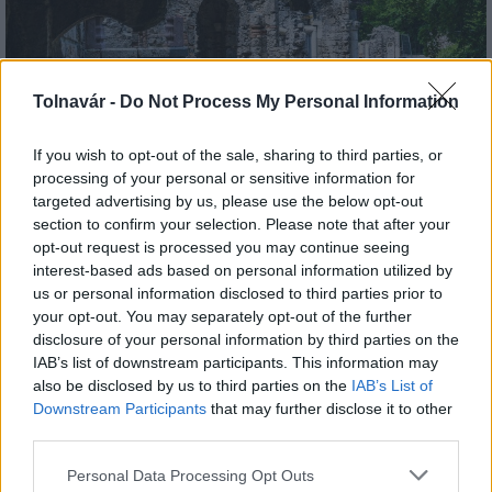
Tolnavár -
Do Not Process My Personal Information
If you wish to opt-out of the sale, sharing to third parties, or
processing of your personal or sensitive information for
targeted advertising by us, please use the below opt-out
section to confirm your selection. Please note that after your
Tata
műemlékfelújítás
műemlék
restaurálás
opt-out request is processed you may continue seeing
Történelmi táj, amelynek minden köve mesél –
interest-based ads based on personal information utilized by
megújul a tatai Angolkert
us or personal information disclosed to third parties prior to
your opt-out. You may separately opt-out of the further
A projekt részeként megújulnak a területen található
disclosure of your personal information by third parties on the
műemlékek, köztük a különleges Műromok, valamint a közeli
IAB’s list of downstream participants. This information may
Várkanyarban álló Nepomuki Szent János híd és szobor is.
also be disclosed by us to third parties on the
IAB’s List of
Downstream Participants
that may further disclose it to other
M1 bővítés: már zajlik a teljesen új
third parties.
Bicske Kelet csomópont építése
Please note that this website/app uses one or more Google
Personal Data Processing Opt Outs