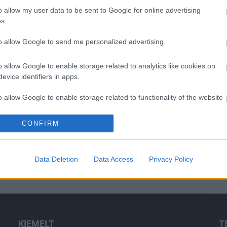
o allow my user data to be sent to Google for online advertising
Elkészült a Liszt Ferenc repülőtér
s.
közelében lévő logisztikai bázis út-
és közműhálózatának fejlesztése
to allow Google to send me personalized advertising.
o allow Google to enable storage related to analytics like cookies on
Látlelet a hazai víziközművekről?
evice identifiers in apps.
Egyetlen, fél évszázados
vezetéken múlt Bicske vízellátása
o allow Google to enable storage related to functionality of the website
CONFIRM
o allow Google to enable storage related to personalization.
Épített öröksége megújításával is
készül Mohács a csata ötszázadik
évfordulójára
o allow Google to enable storage related to security, including
Data Deletion
Data Access
Privacy Policy
cation functionality and fraud prevention, and other user protection.
KIEMELT
T