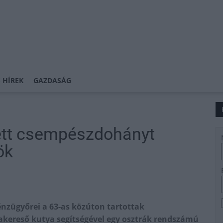
 HÍREK
GAZDASÁG
ett csempészdohányt
ök
nzügyőrei a 63-as közúton tartottak
ttakereső kutya segítségével egy osztrák rendszámú