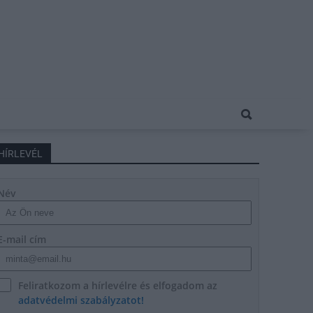
HÍRLEVÉL
Név
E-mail cím
Feliratkozom a hírlevélre és elfogadom az
adatvédelmi szabályzatot!