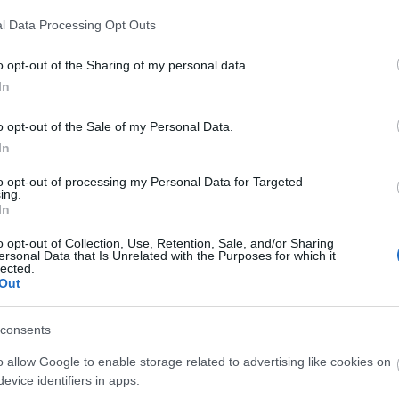
Aktuális
l Data Processing Opt Outs
o opt-out of the Sharing of my personal data.
In
o opt-out of the Sale of my Personal Data.
In
és talán még
Az atomerőmű egyetlen
to opt-out of processing my Personal Data for Targeted
en tartható az
hatása a környezetre, hogy a
ing.
Duna vizét némileg felmelegíti
In
o opt-out of Collection, Use, Retention, Sale, and/or Sharing
ersonal Data that Is Unrelated with the Purposes for which it
lected.
Out
consents
Paks II.: Mit jelent az 5. blokk új
mérföldköve a felülvizsgálat
o allow Google to enable storage related to advertising like cookies on
árnyékában?
evice identifiers in apps.