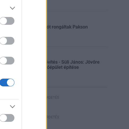
Aktuális
Sorompót rongáltak Pakson
Gazdaság
Paksi bővítés - Süli János: Jövőre
indul a főépület építése
HIRDETÉS
HIRDETÉS