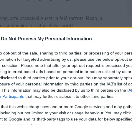
g, ami utasaival Ausztria felé tartott. Flash, a
izsgálásakor pozitív jelzést adott.
jtve, valamint a motortérből összesen 220 doboz
-
Do Not Process My Personal Information
ő. A dohányterméket két utas magáénak vallotta, ám
dták igazolni.
to opt-out of the sale, sharing to third parties, or processing of your per
formation for targeted advertising by us, please use the below opt-out s
 és mintegy 300 ezer forint jövedéki bírságot
r selection. Please note that after your opt-out request is processed y
ttek.
eing interest-based ads based on personal information utilized by us or
disclosed to third parties prior to your opt-out. You may separately opt-
losure of your personal information by third parties on the IAB’s list of
. This information may also be disclosed by us to third parties on the
IA
Participants
that may further disclose it to other third parties.
 that this website/app uses one or more Google services and may gath
including but not limited to your visit or usage behaviour. You may click 
 to Google and its third-party tags to use your data for below specifi
ogle consent section.