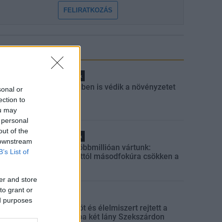
FELIRATKOZÁS
LEGNÉZETTEBB
Helyi hírek
A hőségben is védik a növényzetet
sonal or
Pakson
ection to
ou may
 personal
out of the
Helyi hírek
 downstream
Amire többmillióan vártunk:
B’s List of
szombattól másodfokúra csökken a
riasztás
er and store
to grant or
Aktuális
ed purposes
Parfümöt és élelmiszert rejtett a
táskájába két lány Szekszárdon