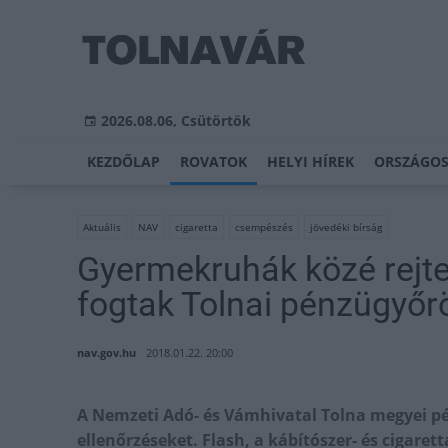
2026.08.06, Csütörtök
KEZDŐLAP
ROVATOK
HELYI HÍREK
ORSZÁGOS
Aktuális
NAV
cigaretta
csempészés
jövedéki bírság
Gyermekruhák közé rejt
fogtak Tolnai pénzügyőr
nav.gov.hu
2018.01.22. 20:00
A Nemzeti Adó- és Vámhivatal Tolna megyei pé
ellenőrzéseket. Flash, a kábítószer- és cigare