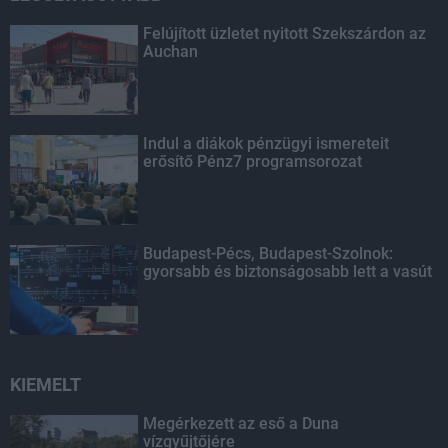
Felújított üzletet nyitott Szekszárdon az
Auchan
Indul a diákok pénzügyi ismereteit
erősítő Pénz7 programsorozat
Budapest-Pécs, Budapest-Szolnok:
gyorsabb és biztonságosabb lett a vasút
KIEMELT
Megérkezett az eső a Duna
vízgyűjtőjére