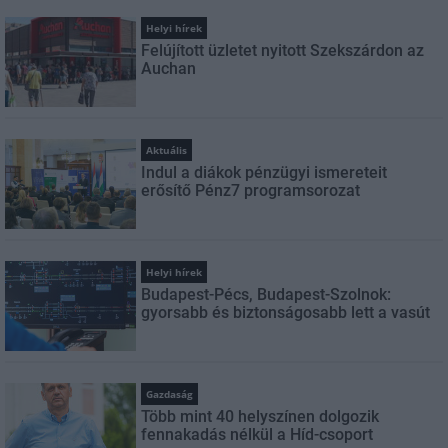
Helyi hírek
Felújított üzletet nyitott Szekszárdon az
Auchan
Aktuális
Indul a diákok pénzügyi ismereteit
erősítő Pénz7 programsorozat
Helyi hírek
Budapest-Pécs, Budapest-Szolnok:
gyorsabb és biztonságosabb lett a vasút
Gazdaság
Több mint 40 helyszínen dolgozik
fennakadás nélkül a Híd-csoport