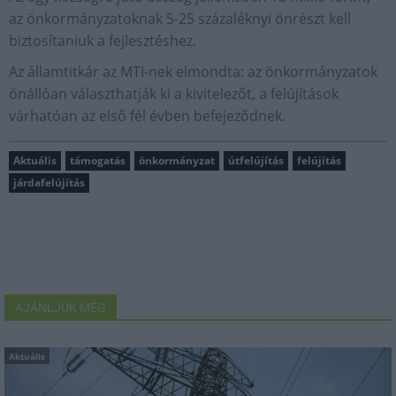
az önkormányzatoknak 5-25 százaléknyi önrészt kell
biztosítaniuk a fejlesztéshez.
Az államtitkár az MTI-nek elmondta: az önkormányzatok
önállóan választhatják ki a kivitelezőt, a felújítások
várhatóan az első fél évben befejeződnek.
Aktuális
támogatás
önkormányzat
útfelújítás
felújítás
járdafelújítás
AJÁNLJUK MÉG
Aktuális