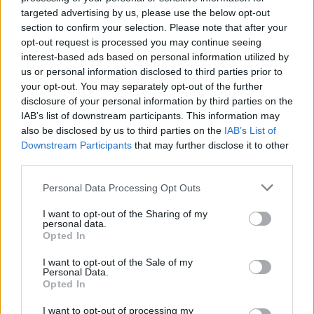
MAGYAR ÉPÍTŐK
targeted advertising by us, please use the below opt-out
section to confirm your selection. Please note that after your
opt-out request is processed you may continue seeing
Útépítés
interest-based ads based on personal information utilized by
us or personal information disclosed to third parties prior to
your opt-out. You may separately opt-out of the further
disclosure of your personal information by third parties on the
IAB’s list of downstream participants. This information may
also be disclosed by us to third parties on the
IAB’s List of
Downstream Participants
that may further disclose it to other
third parties.
Please note that this website/app uses one or more Google
Personal Data Processing Opt Outs
services and may gather and store information including but
not limited to your visit or usage behaviour. You may click to
I want to opt-out of the Sharing of my
personal data.
grant or deny consent to Google and its third-party tags to
autópálya
útépítés
M1-es autópálya
Bicske
Opted In
use your data for below specified purposes in below Google
M1 bővítés: már zajlik a teljesen új Bicske Kelet
consent section.
I want to opt-out of the Sale of my
csomópont építése
Personal Data.
Opted In
Tizenegy meglévő csomópontot korszerűsít és négy új,
különszintű csomópontot hoz létre az MKIF az M1-es
I want to opt-out of processing my