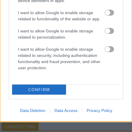
device identifiers in apps.
I want to allow Google to enable storage
related to functionality of the website or app.
HÍRLEVÉL
I want to allow Google to enable storage
related to personalization.
Név
I want to allow Google to enable storage
related to security, including authentication
functionality and fraud prevention, and other
E-mail cím
user protection.
Feliratkozom a hírlevélre és elfogadom az
adatvédelmi
szabályzatot!
CONFIRM
FELIRATKOZÁS
Data Deletion
Data Access
Privacy Policy
LEGNÉZETTEBB