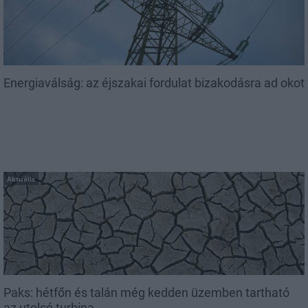
Energiaválság: az éjszakai fordulat bizakodásra ad okot
Aktuális
Paks: hétfőn és talán még kedden üzemben tartható
az utolsó turbina