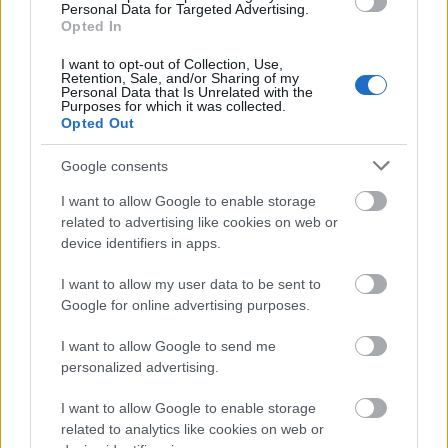
bővítésénél.
Personal Data for Targeted Advertising.
Opted In
Új gyalogosátkelők és jelzőlámpás
I want to opt-out of Collection, Use,
csomópont épül Angyalföldön
Retention, Sale, and/or Sharing of my
Personal Data that Is Unrelated with the
Purposes for which it was collected.
Opted Out
Másfélszeresére bővítik
Google consents
Hódmezővásárhely jó hírű református
iskoláját
I want to allow Google to enable storage
related to advertising like cookies on web or
device identifiers in apps.
Látványos építési szakasz indult be a
I want to allow my user data to be sent to
Flórián téri felüljárón
Google for online advertising purposes.
I want to allow Google to send me
personalized advertising.
Paks II.: Mit jelent az 5. blokk új
mérföldköve a felülvizsgálat
I want to allow Google to enable storage
árnyékában?
related to analytics like cookies on web or