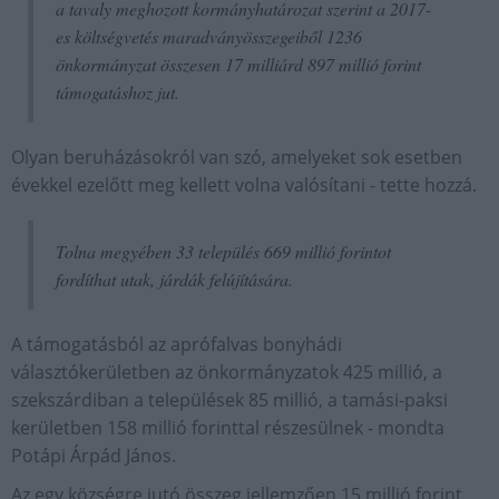
a tavaly meghozott kormányhatározat szerint a 2017-
es költségvetés maradványösszegeiből 1236
önkormányzat összesen 17 milliárd 897 millió forint
támogatáshoz jut.
Olyan beruházásokról van szó, amelyeket sok esetben
évekkel ezelőtt meg kellett volna valósítani - tette hozzá.
Tolna megyében 33 település 669 millió forintot
fordíthat utak, járdák felújítására.
A támogatásból az aprófalvas bonyhádi
választókerületben az önkormányzatok 425 millió, a
szekszárdiban a települések 85 millió, a tamási-paksi
kerületben 158 millió forinttal részesülnek - mondta
Potápi Árpád János.
Az egy községre jutó összeg jellemzően 15 millió forint,