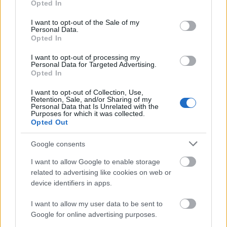
Opted In
use your data for below specified purposes in below Google
consent section.
I want to opt-out of the Sale of my
Personal Data.
Opted In
I want to opt-out of processing my
Tata
műemlékfelújítás
műemlék
restaurálás
Personal Data for Targeted Advertising.
Opted In
Történelmi táj, amelynek minden köve mesél –
megújul a tatai Angolkert
I want to opt-out of Collection, Use,
Retention, Sale, and/or Sharing of my
A projekt részeként megújulnak a területen található
Personal Data that Is Unrelated with the
műemlékek, köztük a különleges Műromok, valamint a közeli
Purposes for which it was collected.
Várkanyarban álló Nepomuki Szent János híd és szobor is.
Opted Out
Google consents
M1 bővítés: már zajlik a teljesen új
Bicske Kelet csomópont építése
I want to allow Google to enable storage
related to advertising like cookies on web or
device identifiers in apps.
Új gyalogosátkelők és jelzőlámpás
I want to allow my user data to be sent to
csomópont épül Angyalföldön
Google for online advertising purposes.