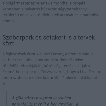
alpolgármester az MTI-nek elmondta, a projekt
keretében a belváros húszezer négyzetméternyi
területén növelik a zöldfelületek arányát és a parkolók
számát.
Szoborpark és sétakert is a tervek
közt
A fejlesztések érintik a Liszt Ferenc, a Szent István, a
Luther teret, ahol a betonnal burkolt részeket
zöldfelületek váltják fel, közösségi térré alakítják a
Prométheusz parkot. Tervezik azt is, hogy a Liszt Ferenc
téren szoborparkot és kulturális sétakertet alakítanak
ki.
A zöld város program keretében
parkolóház is épül a belvárosban, a