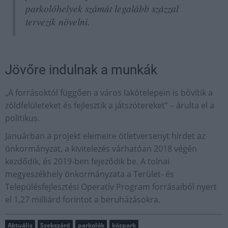
parkolóhelyek számát legalább százzal
tervezik növelni.
Jövőre indulnak a munkák
„A forrásoktól függően a város lakótelepein is bővítik a
zöldfelületeket és fejlesztik a játszótereket” – árulta el a
politikus.
Januárban a projekt elemeire ötletversenyt hirdet az
önkormányzat, a kivitelezés várhatóan 2018 végén
kezdődik, és 2019-ben fejeződik be. A tolnai
megyeszékhely önkormányzata a Terület- és
Településfejlesztési Operatív Program forrásaiból nyert
el 1,27 milliárd forintot a beruházásokra.
Aktuális
Szekszárd
parkolók
közpark