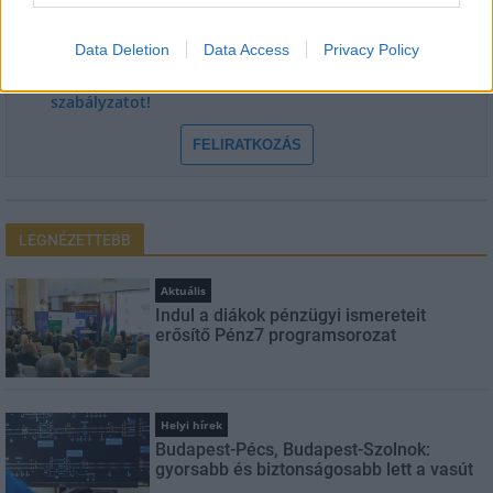
E-mail cím
Data Deletion
Data Access
Privacy Policy
Feliratkozom a hírlevélre és elfogadom az
adatvédelmi
szabályzatot!
FELIRATKOZÁS
LEGNÉZETTEBB
Aktuális
Indul a diákok pénzügyi ismereteit
erősítő Pénz7 programsorozat
Helyi hírek
Budapest-Pécs, Budapest-Szolnok:
gyorsabb és biztonságosabb lett a vasút