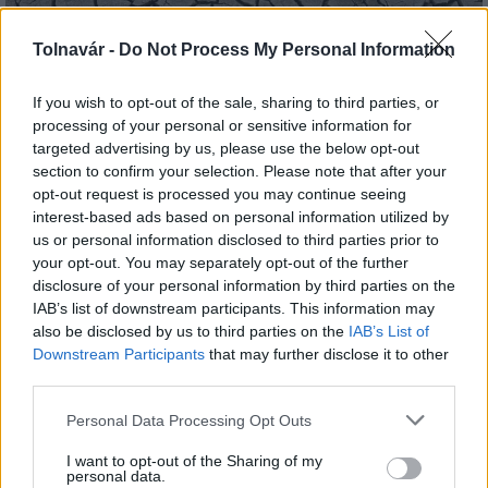
Tolnavár -
Do Not Process My Personal Information
Paks: hétfőn és talán még kedden üzemben tartható
az utolsó turbina
If you wish to opt-out of the sale, sharing to third parties, or
processing of your personal or sensitive information for
targeted advertising by us, please use the below opt-out
section to confirm your selection. Please note that after your
opt-out request is processed you may continue seeing
interest-based ads based on personal information utilized by
us or personal information disclosed to third parties prior to
your opt-out. You may separately opt-out of the further
MAGYAR ÉPÍTŐK
disclosure of your personal information by third parties on the
IAB’s list of downstream participants. This information may
Aktuális
also be disclosed by us to third parties on the
IAB’s List of
Downstream Participants
that may further disclose it to other
third parties.
Please note that this website/app uses one or more Google
Personal Data Processing Opt Outs
services and may gather and store information including but
not limited to your visit or usage behaviour. You may click to
I want to opt-out of the Sharing of my
personal data.
grant or deny consent to Google and its third-party tags to