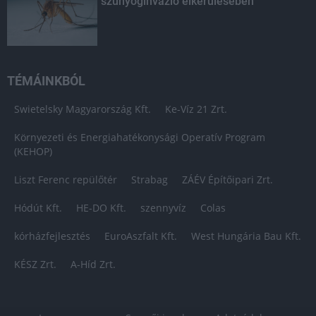
szúnyoginvázió elkerülésében
TÉMÁINKBÓL
Swietelsky Magyarország Kft.
Ke-Víz 21 Zrt.
Környezeti és Energiahatékonysági Operatív Program
(KEHOP)
Liszt Ferenc repülőtér
Strabag
ZÁÉV Építőipari Zrt.
Hódút Kft.
HE-DO Kft.
szennyvíz
Colas
kórházfejlesztés
EuroAszfalt Kft.
West Hungária Bau Kft.
KÉSZ Zrt.
A-Híd Zrt.