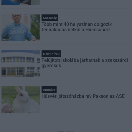
Gazdaság
Több mint 40 helyszínen dolgozik
fennakadás nélkül a Híd-csoport
Helyi hírek
Felújított iskolába járhatnak a szekszárdi
gyerekek
Aktuális
Húsvéti játszóházba hív Pakson az ASE