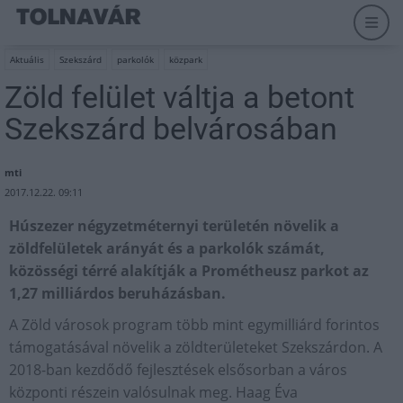
Aktuális
Szekszárd
parkolók
közpark
Zöld felület váltja a betont
Szekszárd belvárosában
mti
2017.12.22. 09:11
Húszezer négyzetméternyi területén növelik a
zöldfelületek arányát és a parkolók számát,
közösségi térré alakítják a Prométheusz parkot az
1,27 milliárdos beruházásban.
A Zöld városok program több mint egymilliárd forintos
támogatásával növelik a zöldterületeket Szekszárdon. A
2018-ban kezdődő fejlesztések elsősorban a város
központi részein valósulnak meg. Haag Éva