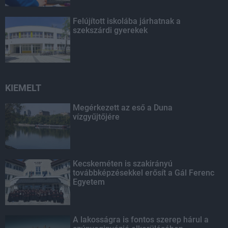
Felújított iskolába járhatnak a
szekszárdi gyerekek
KIEMELT
Megérkezett az eső a Duna
vízgyűjtőjére
Kecskeméten is szakirányú
továbbképzésekkel erősít a Gál Ferenc
Egyetem
A lakosságra is fontos szerep hárul a