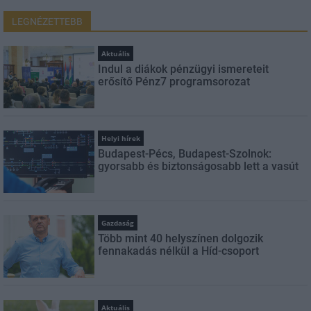
LEGNÉZETTEBB
Aktuális
Indul a diákok pénzügyi ismereteit
erősítő Pénz7 programsorozat
Helyi hírek
Budapest-Pécs, Budapest-Szolnok:
gyorsabb és biztonságosabb lett a vasút
Gazdaság
Több mint 40 helyszínen dolgozik
fennakadás nélkül a Híd-csoport
Aktuális