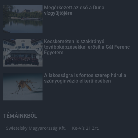
Megérkezett az eső a Duna
vízgyűjtőjére
Kecskeméten is szakirányú
továbbképzésekkel erősít a Gál Ferenc
Egyetem
A lakosságra is fontos szerep hárul a
szúnyoginvázió elkerülésében
TÉMÁINKBÓL
Swietelsky Magyarország Kft.
Ke-Víz 21 Zrt.