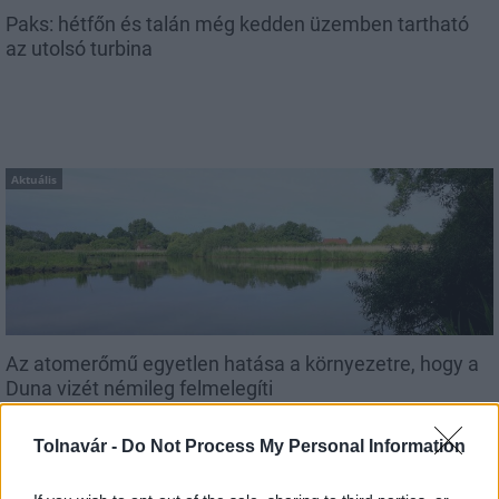
Paks: hétfőn és talán még kedden üzemben tartható
az utolsó turbina
Aktuális
Az atomerőmű egyetlen hatása a környezetre, hogy a
Duna vizét némileg felmelegíti
Tolnavár -
Do Not Process My Personal Information