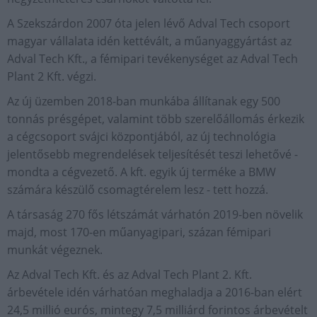
A Szekszárdon 2007 óta jelen lévő Adval Tech csoport
magyar vállalata idén kettévált, a műanyaggyártást az
Adval Tech Kft., a fémipari tevékenységet az Adval Tech
Plant 2 Kft. végzi.
Az új üzemben 2018-ban munkába állítanak egy 500
tonnás présgépet, valamint több szerelőállomás érkezik
a cégcsoport svájci központjából, az új technológia
jelentősebb megrendelések teljesítését teszi lehetővé -
mondta a cégvezető. A kft. egyik új terméke a BMW
számára készülő csomagtérelem lesz - tett hozzá.
A társaság 270 fős létszámát várhatón 2019-ben növelik
majd, most 170-en műanyagipari, százan fémipari
munkát végeznek.
Az Adval Tech Kft. és az Adval Tech Plant 2. Kft.
árbevétele idén várhatóan meghaladja a 2016-ban elért
24,5 millió eurós, mintegy 7,5 milliárd forintos árbevételt