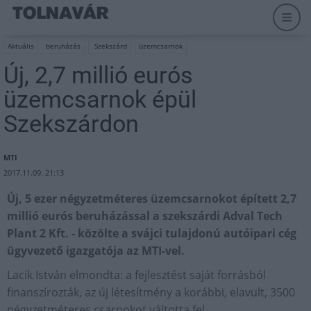
Aktuális
beruházás
Szekszárd
üzemcsarnok
Új, 2,7 millió eurós
üzemcsarnok épül
Szekszárdon
MTI
2017.11.09. 21:13
Új, 5 ezer négyzetméteres üzemcsarnokot épített 2,7
millió eurós beruházással a szekszárdi Adval Tech
Plant 2 Kft. - közölte a svájci tulajdonú autóipari cég
ügyvezető igazgatója az MTI-vel.
Lacik István elmondta: a fejlesztést saját forrásból
finanszírozták, az új létesítmény a korábbi, elavult, 3500
négyzetméteres csarnokot váltotta fel.