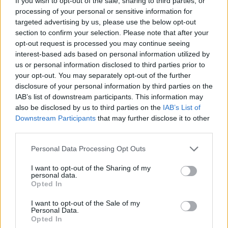
If you wish to opt-out of the sale, sharing to third parties, or
processing of your personal or sensitive information for
targeted advertising by us, please use the below opt-out
MAGYAR ÉPÍTŐK
section to confirm your selection. Please note that after your
opt-out request is processed you may continue seeing
interest-based ads based on personal information utilized by
Mi épül?
us or personal information disclosed to third parties prior to
your opt-out. You may separately opt-out of the further
disclosure of your personal information by third parties on the
IAB’s list of downstream participants. This information may
also be disclosed by us to third parties on the
IAB’s List of
Downstream Participants
that may further disclose it to other
third parties.
Please note that this website/app uses one or more Google
Personal Data Processing Opt Outs
services and may gather and store information including but
not limited to your visit or usage behaviour. You may click to
I want to opt-out of the Sharing of my
personal data.
grant or deny consent to Google and its third-party tags to
Opted In
use your data for below specified purposes in below Google
Belváros-Lipótváros
játszótér
consent section.
Város-Teampannon Kereskedelmi és Szolgáltató Kft.
parkfelújítás
I want to opt-out of the Sale of my
Personal Data.
Újragondolják Lipótváros rejtett, zöld parkját
Opted In