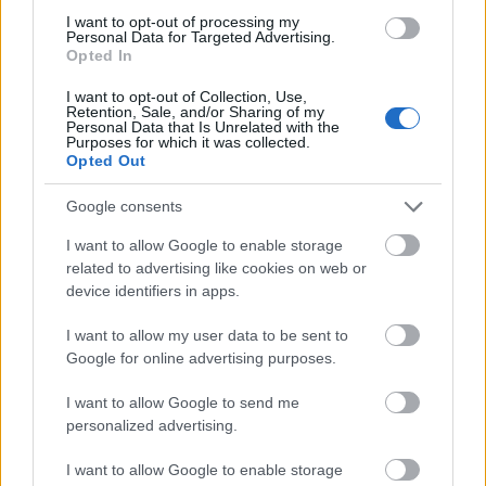
Indulhat a Honvéd tér megújításának tervezése, ahol a
I want to opt-out of processing my
klímatudatos gondolkodás és a helyi identitás erősítése kerül a
Personal Data for Targeted Advertising.
Opted In
középpontba.
I want to opt-out of Collection, Use,
Történelmi táj, amelynek minden köve
Retention, Sale, and/or Sharing of my
Personal Data that Is Unrelated with the
mesél – megújul a tatai Angolkert
Purposes for which it was collected.
Opted Out
Google consents
M1 bővítés: már zajlik a teljesen új
I want to allow Google to enable storage
Bicske Kelet csomópont építése
related to advertising like cookies on web or
device identifiers in apps.
I want to allow my user data to be sent to
Új gyalogosátkelők és jelzőlámpás
Google for online advertising purposes.
csomópont épül Angyalföldön
I want to allow Google to send me
personalized advertising.
Másfélszeresére bővítik
I want to allow Google to enable storage