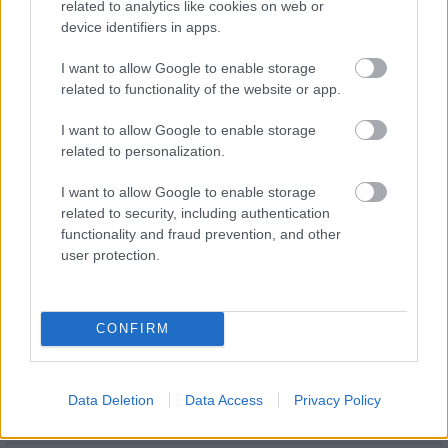
Hódmezővásárhely jó hírű református
related to analytics like cookies on web or
iskoláját
device identifiers in apps.
I want to allow Google to enable storage
related to functionality of the website or app.
I want to allow Google to enable storage
HÍRLEVÉL
related to personalization.
I want to allow Google to enable storage
Név
related to security, including authentication
functionality and fraud prevention, and other
user protection.
E-mail cím
CONFIRM
Feliratkozom a hírlevélre és elfogadom az
adatvédelmi
szabályzatot!
FELIRATKOZÁS
Data Deletion
Data Access
Privacy Policy