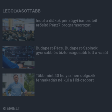
LEGOLVASOTTABB
Indul a diákok pénzügyi ismereteit
erősítő Pénz7 programsorozat
Budapest-Pécs, Budapest-Szolnok:
gyorsabb és biztonságosabb lett a vasút
Több mint 40 helyszínen dolgozik
fennakadás nélkül a Híd-csoport
KIEMELT