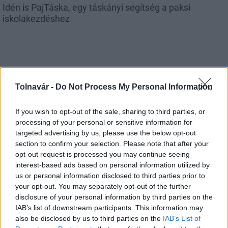
Idén is PajTáska, egy táskányi segítség a paksi
iskolakezdéshez
Aktuális
Tolnavár -
Do Not Process My Personal Information
If you wish to opt-out of the sale, sharing to third parties, or
processing of your personal or sensitive information for
targeted advertising by us, please use the below opt-out
section to confirm your selection. Please note that after your
opt-out request is processed you may continue seeing
Energiaválság: az éjszakai fordulat bizakodásra ad okot
interest-based ads based on personal information utilized by
us or personal information disclosed to third parties prior to
your opt-out. You may separately opt-out of the further
disclosure of your personal information by third parties on the
IAB’s list of downstream participants. This information may
also be disclosed by us to third parties on the
IAB’s List of