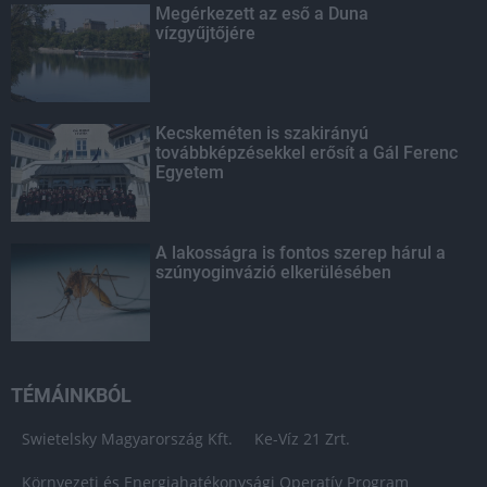
Megérkezett az eső a Duna
vízgyűjtőjére
Kecskeméten is szakirányú
továbbképzésekkel erősít a Gál Ferenc
Egyetem
A lakosságra is fontos szerep hárul a
szúnyoginvázió elkerülésében
TÉMÁINKBÓL
Swietelsky Magyarország Kft.
Ke-Víz 21 Zrt.
Környezeti és Energiahatékonysági Operatív Program