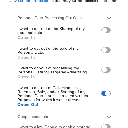
Downstream Participants
that may further disclose it to other
third parties.
MAGYAR ÉPÍTŐK
Please note that this website/app uses one or more Google
Personal Data Processing Opt Outs
services and may gather and store information including but
not limited to your visit or usage behaviour. You may click to
I want to opt-out of the Sharing of my
Útépítés
personal data.
grant or deny consent to Google and its third-party tags to
Opted In
use your data for below specified purposes in below Google
consent section.
I want to opt-out of the Sale of my
Personal Data.
Opted In
I want to opt-out of processing my
Personal Data for Targeted Advertising.
Opted In
I want to opt-out of Collection, Use,
Retention, Sale, and/or Sharing of my
Personal Data that Is Unrelated with the
Purposes for which it was collected.
autópálya
útépítés
M1-es autópálya
Bicske
Opted Out
M1 bővítés: már zajlik a teljesen új Bicske Kelet
Google consents
csomópont építése
I want to allow Google to enable storage