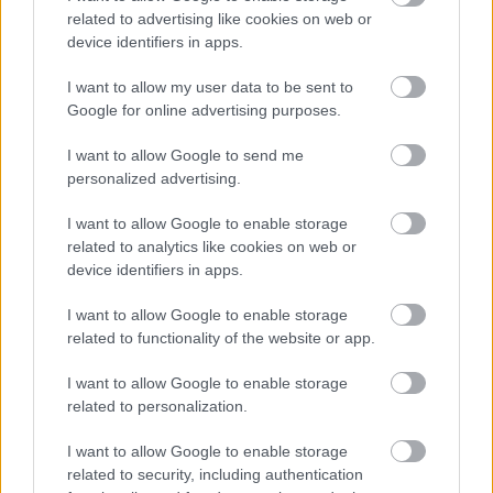
Tizenegy meglévő csomópontot korszerűsít és négy új,
related to advertising like cookies on web or
különszintű csomópontot hoz létre az MKIF az M1-es
device identifiers in apps.
bővítésénél.
I want to allow my user data to be sent to
Új gyalogosátkelők és jelzőlámpás
Google for online advertising purposes.
csomópont épül Angyalföldön
I want to allow Google to send me
personalized advertising.
Másfélszeresére bővítik
I want to allow Google to enable storage
Hódmezővásárhely jó hírű református
related to analytics like cookies on web or
iskoláját
device identifiers in apps.
I want to allow Google to enable storage
related to functionality of the website or app.
Látványos építési szakasz indult be a
Flórián téri felüljárón
I want to allow Google to enable storage
related to personalization.
I want to allow Google to enable storage
Paks II.: Mit jelent az 5. blokk új
related to security, including authentication
mérföldköve a felülvizsgálat