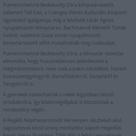
Pumerscheinné Bedekovity Zóra könyvtárvezető,
valamint Tell Edit, a Csengey Dénes Kulturális Központ
ügyvezető igazgatója, míg a felsősök Lázár Ágnes
nyugalmazott könyvtáros, Bachmanné Németh Tünde
óvónő, valamint Gutai István nyugalmazott
könyvtárvezető előtt mutathatták meg tudásukat.
Pumerscheinné Bedekovity Zóra, a könyvtár vezetője
elmondta, hogy huszonkilencen jelentkeztek a
megmérettetésre, nem csak a paksi iskolákból, hanem
Dunaszentgyörgyről, Dunaföldvárról, Gerjenből és
Tengelicről is.
A gyerekek szavazhattak a nekik legjobban tetsző
produkcióra, így közönségdíjakat is kiosztottak a
rendezvény végén.
A Regélő Népmesemondó Versenyen résztvevő alsó
tagozatosok közül arany minősítést kapott Hegedűs
Fanni, Vesza Zsombor, Tóth Alíz; a felső tagozatosok