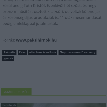
közül pedig Tóth Kristóf. Ezenkívül hét ezüst, és négy
bronz minősítést osztott ki a zsűri, de voltak különdíjas
és közönségdíjas produkciók is, 11 diák mesemondását
pedig emléklappal jutalmazták.
Forrás:
www.paksihirnok.hu
Aktuális
Paks
általános iskolások
Népmesemondó verseny
gyerek
AJÁNLJUK MÉG
Helyi hírek