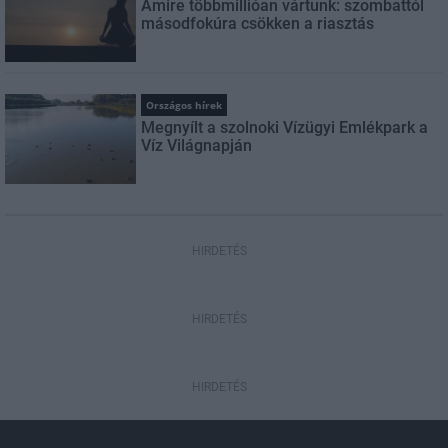
Amire többmillióan vártunk: szombattól
másodfokúra csökken a riasztás
Országos hírek
Megnyílt a szolnoki Vízügyi Emlékpark a
Víz Világnapján
HIRDETÉS
HIRDETÉS
HIRDETÉS