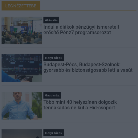
LEGNÉZETTEBB
Aktuális
Indul a diákok pénzügyi ismereteit
erősítő Pénz7 programsorozat
Helyi hírek
Budapest-Pécs, Budapest-Szolnok:
gyorsabb és biztonságosabb lett a vasút
Gazdaság
Több mint 40 helyszínen dolgozik
fennakadás nélkül a Híd-csoport
Helyi hírek