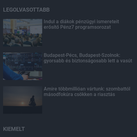
LEGOLVASOTTABB
Indul a diákok pénzügyi ismereteit
erősítő Pénz7 programsorozat
Budapest-Pécs, Budapest-Szolnok:
gyorsabb és biztonságosabb lett a vasút
Amire többmillióan vártunk: szombattól
másodfokúra csökken a riasztás
KIEMELT