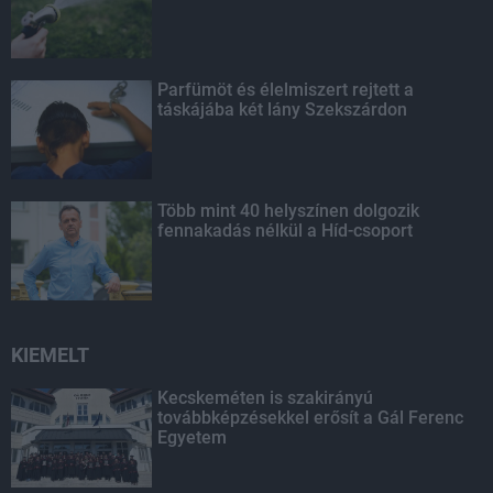
Parfümöt és élelmiszert rejtett a
táskájába két lány Szekszárdon
Több mint 40 helyszínen dolgozik
fennakadás nélkül a Híd-csoport
KIEMELT
Kecskeméten is szakirányú
továbbképzésekkel erősít a Gál Ferenc
Egyetem