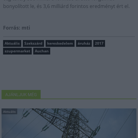
bonyolított le, és 3,6 milliárd forintos eredményt ért el.
Forrás: mti
Aktuális
Szekszárd
kereskedelem
áruház
2017
szupermarket
Auchan
AJÁNLJUK MÉG
Aktuális