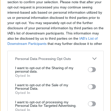
section to confirm your selection. Please note that after your
Mi épül?
opt-out request is processed you may continue seeing
interest-based ads based on personal information utilized by
us or personal information disclosed to third parties prior to
your opt-out. You may separately opt-out of the further
disclosure of your personal information by third parties on the
IAB’s list of downstream participants. This information may
also be disclosed by us to third parties on the
IAB’s List of
Downstream Participants
that may further disclose it to other
third parties.
Please note that this website/app uses one or more Google
Personal Data Processing Opt Outs
services and may gather and store information including but
not limited to your visit or usage behaviour. You may click to
I want to opt-out of the Sharing of my
Hódmezővásárhely
iskolaépítés
FERROÉP Zrt.
oktatási beruházás
personal data.
grant or deny consent to Google and its third-party tags to
Opted In
use your data for below specified purposes in below Google
Másfélszeresére bővítik Hódmezővásárhely jó hírű
református iskoláját
consent section.
I want to opt-out of the Sale of my
Personal Data.
A Szőnyi Benjámin Általános Iskola fejlesztését a FERROÉP
Opted In
kivitelezheti; a munkák csaknem egy évig tartanak majd.
I want to opt-out of processing my
Personal Data for Targeted Advertising.
Látványos építési szakasz indult be a
Opted In