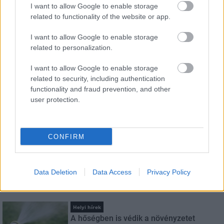
I want to allow Google to enable storage
HÍRLEVÉL
related to functionality of the website or app.
I want to allow Google to enable storage
Név
related to personalization.
I want to allow Google to enable storage
E-mail cím
related to security, including authentication
functionality and fraud prevention, and other
user protection.
Feliratkozom a hírlevélre és elfogadom az
adatvédelmi
szabályzatot!
CONFIRM
FELIRATKOZÁS
Data Deletion
Data Access
Privacy Policy
LEGNÉZETTEBB
Helyi hírek
A hőségben is védik a növényzetet