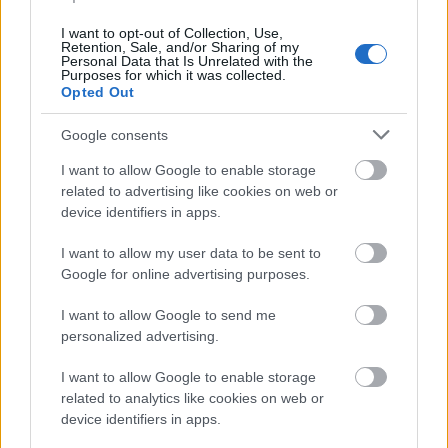
Flórián téri felüljárón
I want to opt-out of Collection, Use,
Retention, Sale, and/or Sharing of my
Personal Data that Is Unrelated with the
Purposes for which it was collected.
Opted Out
Paks II.: Mit jelent az 5. blokk új
mérföldköve a felülvizsgálat
Google consents
árnyékában?
I want to allow Google to enable storage
related to advertising like cookies on web or
Elkészült a Liszt Ferenc repülőtér
device identifiers in apps.
közelében lévő logisztikai bázis út- és
közműhálózatának fejlesztése
I want to allow my user data to be sent to
Google for online advertising purposes.
I want to allow Google to send me
Látlelet a hazai víziközművekről?
personalized advertising.
Egyetlen, fél évszázados vezetéken
múlt Bicske vízellátása
I want to allow Google to enable storage
related to analytics like cookies on web or
device identifiers in apps.