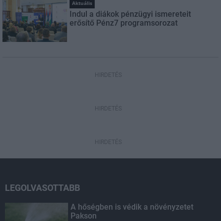
Aktuális
Indul a diákok pénzügyi ismereteit
erősítő Pénz7 programsorozat
HIRDETÉS
HIRDETÉS
HIRDETÉS
LEGOLVASOTTABB
A hőségben is védik a növényzetet
Pakson