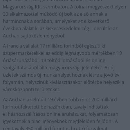
Magyarország Kft. szombaton. A tolnai megyeszékhelyén
30 alkalmazottal működő új bolt az első annak a
harmincnak a sorában, amelyeket az elkövetkező
években alakít ki az kiskereskedelmi cég – derült ki az
Auchan sajtóközleményéből.
A francia vállalat 17 milliárd forintból egészíti ki
szupermarketekkel az eddig legnagyobb mértékben 19
óriásáruházából, 18 töltőállomásából és online
szolgáltatásából álló magyarországi jelenlétét. Az új
üzletek számos új munkahelyet hoznak létre a jövő év
folyamán, helyszínük kiválasztásakor előtérbe helyezik a
városközponti területeket.
Az Auchan az elmúlt 19 évben több mint 200 milliárd
forintot fektetett be hazánkban, tavaly indították
el házhozszállításos online áruházukat, folyamatosan
igyekeznek a piaci igényeknek megfelelően fejlődni. A
cég tavaly 350 milliárd forintos bruttó forgalmat