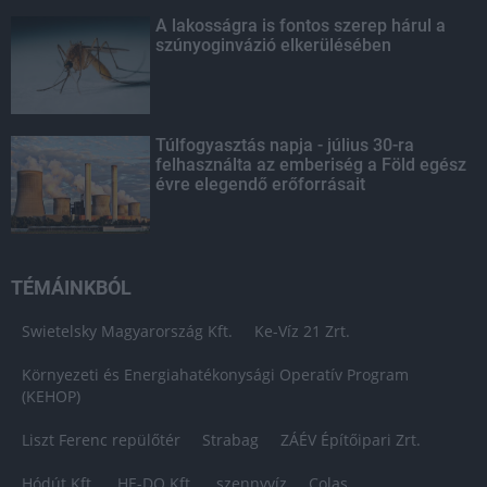
A lakosságra is fontos szerep hárul a
szúnyoginvázió elkerülésében
Túlfogyasztás napja - július 30-ra
felhasználta az emberiség a Föld egész
évre elegendő erőforrásait
TÉMÁINKBÓL
Swietelsky Magyarország Kft.
Ke-Víz 21 Zrt.
Környezeti és Energiahatékonysági Operatív Program
(KEHOP)
Liszt Ferenc repülőtér
Strabag
ZÁÉV Építőipari Zrt.
Hódút Kft.
HE-DO Kft.
szennyvíz
Colas