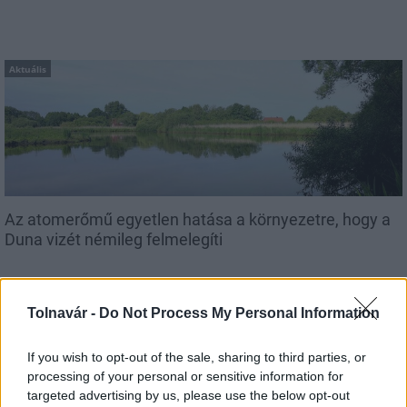
Aktuális
Az atomerőmű egyetlen hatása a környezetre, hogy a
Duna vizét némileg felmelegíti
Tolnavár -
Do Not Process My Personal Information
If you wish to opt-out of the sale, sharing to third parties, or
processing of your personal or sensitive information for
MAGYAR ÉPÍTŐK
targeted advertising by us, please use the below opt-out