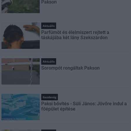
Pakson
Aktuális
Parfümöt és élelmiszert rejtett a
táskájába két lány Szekszárdon
Aktuális
Sorompót rongáltak Pakson
Gazdaság
Paksi bővítés - Süli János: Jövőre indul a
főépület építése