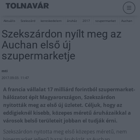
Aktuális
Szekszárd
kereskedelem
áruház
2017
szupermarket
Auchan
Szekszárdon nyílt meg az
Auchan első új
szupermarketje
mti
2017.09.03. 11:47
A francia vállalat 17 milliárd forintból szupermarket-
hálózatot épít Magyarországon, Szekszárdon
nyitották meg az első új üzletet. Céljuk, hogy az
eddigieknél kisebb, közepes méretű áruházaikkal a
városok belső területeit jobban el tudják érni.
Szekszárdon nyitotta meg első közepes méretű, nem
hipermarket jellegű hazai áruházát az Auchan