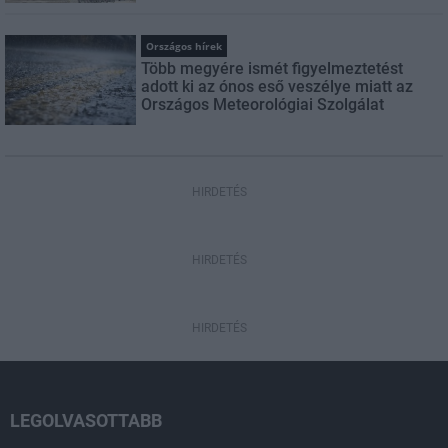
Országos hírek
Több megyére ismét figyelmeztetést
adott ki az ónos eső veszélye miatt az
Országos Meteorológiai Szolgálat
HIRDETÉS
HIRDETÉS
HIRDETÉS
LEGOLVASOTTABB