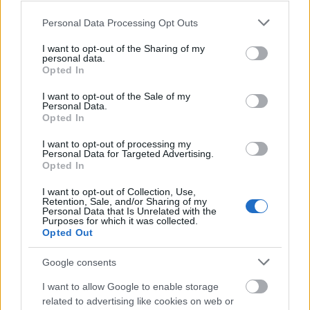
Please note that this website/app uses one or more Google
Personal Data Processing Opt Outs
Aktuális
services and may gather and store information including but
not limited to your visit or usage behaviour. You may click to
I want to opt-out of the Sharing of my
personal data.
grant or deny consent to Google and its third-party tags to
Opted In
use your data for below specified purposes in below Google
consent section.
I want to opt-out of the Sale of my
Personal Data.
Opted In
I want to opt-out of processing my
Personal Data for Targeted Advertising.
Opted In
I want to opt-out of Collection, Use,
Retention, Sale, and/or Sharing of my
Personal Data that Is Unrelated with the
Tata
műemlékfelújítás
műemlék
restaurálás
Purposes for which it was collected.
Történelmi táj, amelynek minden köve mesél –
Opted Out
megújul a tatai Angolkert
Google consents
A projekt részeként megújulnak a területen található
műemlékek, köztük a különleges Műromok, valamint a közeli
I want to allow Google to enable storage
Várkanyarban álló Nepomuki Szent János híd és szobor is.
related to advertising like cookies on web or