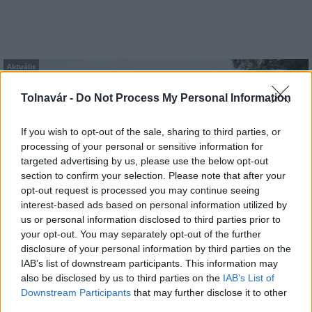
Aktuális
Tolnavár -
Do Not Process My Personal Information
If you wish to opt-out of the sale, sharing to third parties, or
processing of your personal or sensitive information for
targeted advertising by us, please use the below opt-out
section to confirm your selection. Please note that after your
Az atomerőmű egyetlen hatása a környezetre, hogy a
opt-out request is processed you may continue seeing
Duna vizét némileg felmelegíti
interest-based ads based on personal information utilized by
us or personal information disclosed to third parties prior to
your opt-out. You may separately opt-out of the further
disclosure of your personal information by third parties on the
IAB’s list of downstream participants. This information may
also be disclosed by us to third parties on the
IAB’s List of
Downstream Participants
that may further disclose it to other
MAGYAR ÉPÍTŐK
third parties.