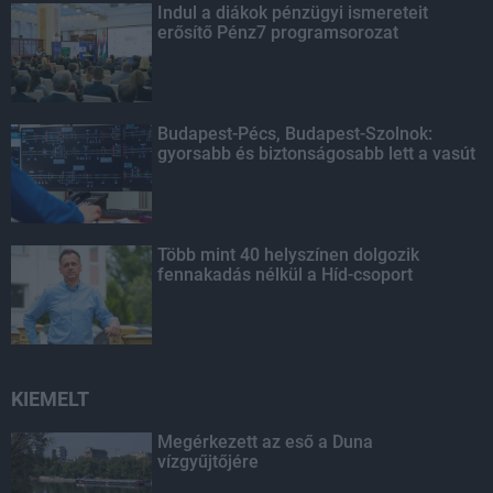
Indul a diákok pénzügyi ismereteit
erősítő Pénz7 programsorozat
Budapest-Pécs, Budapest-Szolnok:
gyorsabb és biztonságosabb lett a vasút
Több mint 40 helyszínen dolgozik
fennakadás nélkül a Híd-csoport
KIEMELT
Megérkezett az eső a Duna
vízgyűjtőjére