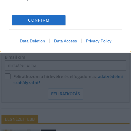
CONFIRM
HÍRLEVÉL
Név
Data Deletion
Data Access
Privacy Policy
E-mail cím
Feliratkozom a hírlevélre és elfogadom az
adatvédelmi
szabályzatot!
FELIRATKOZÁS
LEGNÉZETTEBB