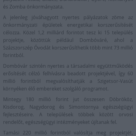
és Zomba önkormányzata.
A jelenleg jóváhagyott nyertes pályázatok zöme az
önkormányzati épületek energetikai korszerűsítését
célozza. Közel 1,2 milliárd forintot tesz ki 15 település
projektje, közöttük például Dombóváré, ahol a
Százszorszép Óvodát korszerűsíthetik több mint 73 millió
forintból.
Dombóvár szintén nyertes a társadalmi együttműködés
erősítését célzó felhívásra beadott projektjével, így 60
millió forintból megvalósíthatják a Szigetsor-Vasút
környéken élő embereket szolgáló programot.
Mintegy 180 millió forint jut összesen Döbrököz,
Kisdorog, Nagydorog és Simontornya egészségügyi
fejlesztéseire. A települések többek között orvosi
rendelőt, egészségügyi intézményeket újítanak fel.
Tamási 220 millió forintból valósítja meg projektjét,