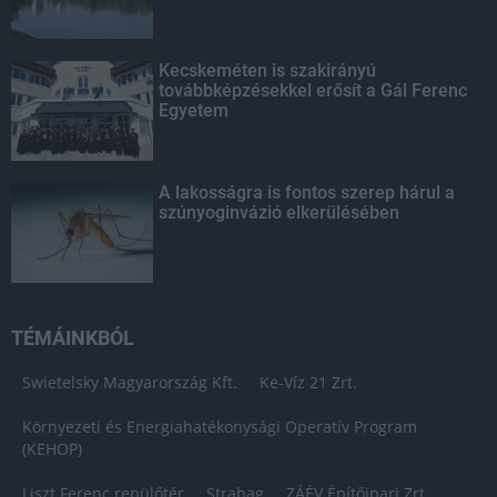
Kecskeméten is szakirányú
továbbképzésekkel erősít a Gál Ferenc
Egyetem
A lakosságra is fontos szerep hárul a
szúnyoginvázió elkerülésében
TÉMÁINKBÓL
Swietelsky Magyarország Kft.
Ke-Víz 21 Zrt.
Környezeti és Energiahatékonysági Operatív Program
(KEHOP)
Liszt Ferenc repülőtér
Strabag
ZÁÉV Építőipari Zrt.