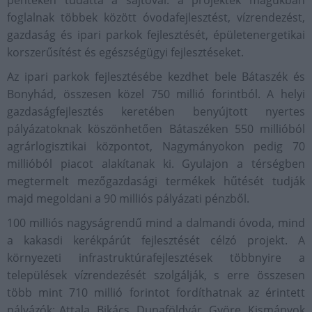
pénteken tudatta a sajtóval: a projektek magukban
foglalnak többek között óvodafejlesztést, vízrendezést,
gazdaság és ipari parkok fejlesztését, épületenergetikai
korszerűsítést és egészségügyi fejlesztéseket.
Az ipari parkok fejlesztésébe kezdhet bele Bátaszék és
Bonyhád, összesen közel 750 millió forintból. A helyi
gazdaságfejlesztés keretében benyújtott nyertes
pályázatoknak köszönhetően Bátaszéken 550 millióból
agrárlogisztikai központot, Nagymányokon pedig 70
millióból piacot alakítanak ki. Gyulajon a térségben
megtermelt mezőgazdasági termékek hűtését tudják
majd megoldani a 90 milliós pályázati pénzből.
100 milliós nagyságrendű mind a dalmandi óvoda, mind
a kakasdi kerékpárút fejlesztését célzó projekt. A
környezeti infrastruktúrafejlesztések többnyire a
települések vízrendezését szolgálják, s erre összesen
több mint 710 millió forintot fordíthatnak az érintett
pályázók: Attala, Bikács, Dunaföldvár, Györe, Kismányok