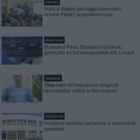
Aktuális
Indul a diákok pénzügyi ismereteit
erősítő Pénz7 programsorozat
Helyi hírek
Budapest-Pécs, Budapest-Szolnok:
gyorsabb és biztonságosabb lett a vasút
Gazdaság
Több mint 40 helyszínen dolgozik
fennakadás nélkül a Híd-csoport
Helyi hírek
Felújított iskolába járhatnak a szekszárdi
gyerekek