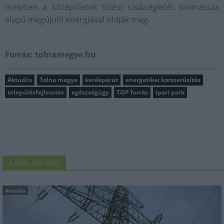
melyben a középületek fűtési szükségletét biomassza
alapú megújuló energiával oldják meg.
Forrás: tolnamegye.hu
Aktuális
Tolna megye
kerékpárút
energetikai korszerűsítés
településfejlesztés
egészségügy
TOP forrás
ipari park
AJÁNLJUK MÉG
Aktuális