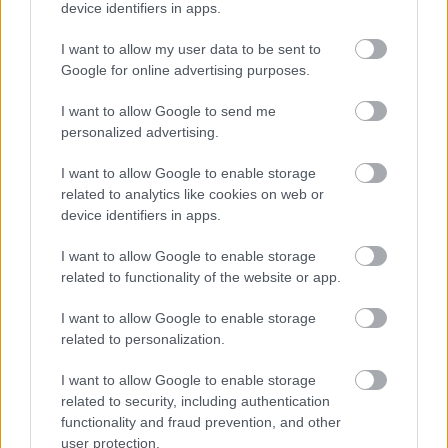
device identifiers in apps.
M1 bővítés: már zajlik a teljesen új
I want to allow my user data to be sent to
Bicske Kelet csomópont építése
Google for online advertising purposes.
I want to allow Google to send me
personalized advertising.
Új gyalogosátkelők és jelzőlámpás
csomópont épül Angyalföldön
I want to allow Google to enable storage
related to analytics like cookies on web or
device identifiers in apps.
Másfélszeresére bővítik
I want to allow Google to enable storage
Hódmezővásárhely jó hírű református
related to functionality of the website or app.
iskoláját
I want to allow Google to enable storage
related to personalization.
Látványos építési szakasz indult be a
Flórián téri felüljárón
I want to allow Google to enable storage
related to security, including authentication
functionality and fraud prevention, and other
user protection.