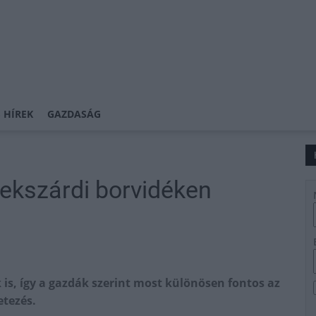
 HÍREK
GAZDASÁG
zekszárdi borvidéken
 is, így a gazdák szerint most különösen fontos az
etezés.