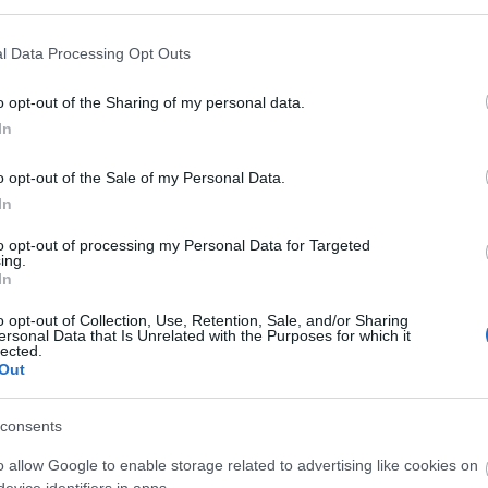
l Data Processing Opt Outs
o opt-out of the Sharing of my personal data.
Aktuális
In
o opt-out of the Sale of my Personal Data.
In
to opt-out of processing my Personal Data for Targeted
ing.
In
és talán még
Az atomerőmű egyetlen
en tartható az
hatása a környezetre, hogy a
o opt-out of Collection, Use, Retention, Sale, and/or Sharing
ersonal Data that Is Unrelated with the Purposes for which it
Duna vizét némileg felmelegíti
lected.
Out
consents
o allow Google to enable storage related to advertising like cookies on
evice identifiers in apps.