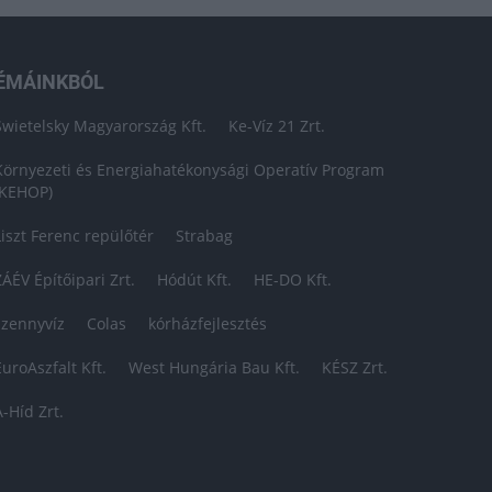
ÉMÁINKBÓL
Swietelsky Magyarország Kft.
Ke-Víz 21 Zrt.
Környezeti és Energiahatékonysági Operatív Program
(KEHOP)
Liszt Ferenc repülőtér
Strabag
ZÁÉV Építőipari Zrt.
Hódút Kft.
HE-DO Kft.
szennyvíz
Colas
kórházfejlesztés
EuroAszfalt Kft.
West Hungária Bau Kft.
KÉSZ Zrt.
A-Híd Zrt.