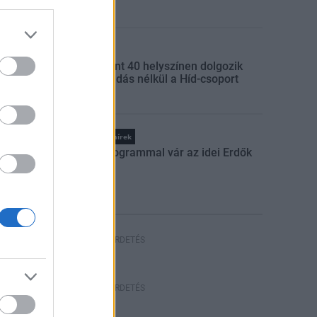
vasút
Gazdaság
Több mint 40 helyszínen dolgozik
fennakadás nélkül a Híd-csoport
Országos hírek
Száz programmal vár az idei Erdők
Hete
HIRDETÉS
HIRDETÉS