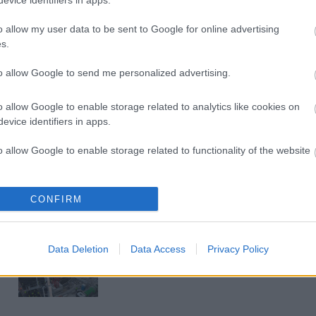
Új gyalogosátkelők és jelzőlámpás
csomópont épül Angyalföldön
o allow my user data to be sent to Google for online advertising
s.
to allow Google to send me personalized advertising.
Másfélszeresére bővítik
Hódmezővásárhely jó hírű
o allow Google to enable storage related to analytics like cookies on
református iskoláját
evice identifiers in apps.
o allow Google to enable storage related to functionality of the website
Látványos építési szakasz indult
be a Flórián téri felüljárón
o allow Google to enable storage related to personalization.
CONFIRM
t
o allow Google to enable storage related to security, including
Paks II.: Mit jelent az 5. blokk új
cation functionality and fraud prevention, and other user protection.
Data Deletion
Data Access
Privacy Policy
mérföldköve a felülvizsgálat
árnyékában?