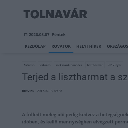
2026.08.07, Péntek
KEZDŐLAP
ROVATOK
HELYI HÍREK
ORSZÁGOS
Aktuális
fertőzés
szekszárdi borvidék
lisztharmat
2017 nyár
Terjed a lisztharmat a s
hirtv.hu
2017.07.13. 09:38
A fülledt meleg idő pedig kedvez a betegségnek
időben, és kellő mennyiségben elvégzett perm