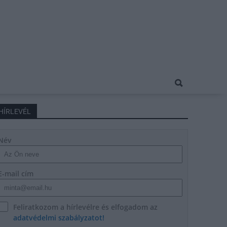
HÍRLEVÉL
Név
E-mail cím
Feliratkozom a hírlevélre és elfogadom az
adatvédelmi szabályzatot!