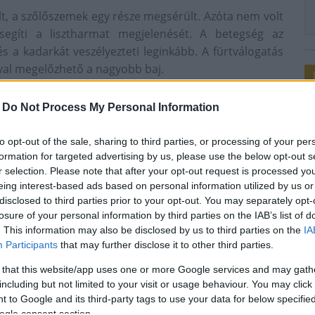
lt, a szőlőszemek egy része megsérült. Azóta nem volt
segíti a lisztharmat megjelenését. A betegség az
és a kadarkát veszélyezteti leginkább. A fürtválogatás
ával megelőzhető a nagyobb baj.
i termést is kockára teszi, hiszen a betegség nemcsak a
-
Do Not Process My Personal Information
sztharmat és a később megjelenő peronoszpóra sűrű
to opt-out of the sale, sharing to third parties, or processing of your per
s, hogy a gomba- és rovarölő szereket a szokásosnál
formation for targeted advertising by us, please use the below opt-out s
 ültetvényekre.
r selection. Please note that after your opt-out request is processed y
eing interest-based ads based on personal information utilized by us or
disclosed to third parties prior to your opt-out. You may separately opt-
losure of your personal information by third parties on the IAB’s list of
. This information may also be disclosed by us to third parties on the
IA
Participants
that may further disclose it to other third parties.
7 nyár
 that this website/app uses one or more Google services and may gath
including but not limited to your visit or usage behaviour. You may click 
 to Google and its third-party tags to use your data for below specifi
ogle consent section.