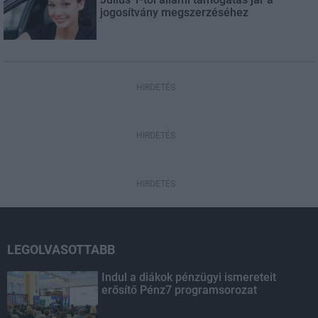
jogosítvány megszerzéséhez
HIRDETÉS
HIRDETÉS
HIRDETÉS
LEGOLVASOTTABB
Indul a diákok pénzügyi ismereteit
erősítő Pénz7 programsorozat