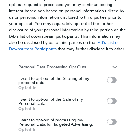
opt-out request is processed you may continue seeing
interest-based ads based on personal information utilized by
us or personal information disclosed to third parties prior to
your opt-out. You may separately opt-out of the further
disclosure of your personal information by third parties on the
IAB’s list of downstream participants. This information may
also be disclosed by us to third parties on the
IAB’s List of
Downstream Participants
that may further disclose it to other
third parties.
Please note that this website/app uses one or more Google
Personal Data Processing Opt Outs
Tata
műemlékfelújítás
műemlék
restaurálás
services and may gather and store information including but
not limited to your visit or usage behaviour. You may click to
I want to opt-out of the Sharing of my
Történelmi táj, amelynek minden köve mesél –
personal data.
grant or deny consent to Google and its third-party tags to
megújul a tatai Angolkert
Opted In
use your data for below specified purposes in below Google
A projekt részeként megújulnak a területen található
consent section.
I want to opt-out of the Sale of my
műemlékek, köztük a különleges Műromok, valamint a közeli
Personal Data.
Opted In
Várkanyarban álló Nepomuki Szent János híd és szobor is.
I want to opt-out of processing my
M1 bővítés: már zajlik a teljesen új
Personal Data for Targeted Advertising.
Bicske Kelet csomópont építése
Opted In