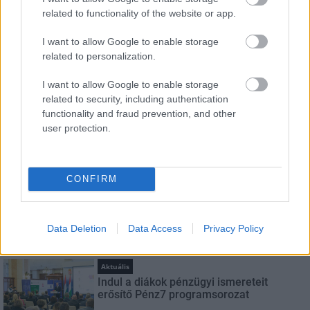
HÍRLEVÉL
related to functionality of the website or app.
Név
I want to allow Google to enable storage
related to personalization.
I want to allow Google to enable storage
E-mail cím
related to security, including authentication
functionality and fraud prevention, and other
user protection.
Feliratkozom a hírlevélre és elfogadom az
adatvédelmi
szabályzatot!
FELIRATKOZÁS
CONFIRM
Data Deletion
Data Access
Privacy Policy
LEGNÉZETTEBB
Aktuális
Indul a diákok pénzügyi ismereteit
erősítő Pénz7 programsorozat