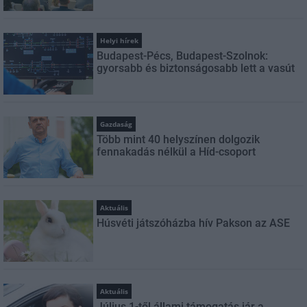
Helyi hírek
Budapest-Pécs, Budapest-Szolnok:
gyorsabb és biztonságosabb lett a vasút
Gazdaság
Több mint 40 helyszínen dolgozik
fennakadás nélkül a Híd-csoport
Aktuális
Húsvéti játszóházba hív Pakson az ASE
Aktuális
Július 1-től állami támogatás jár a