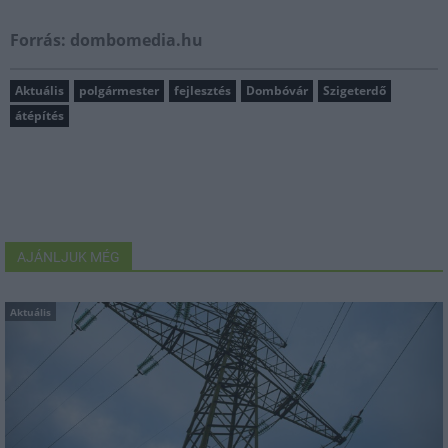
Forrás: dombomedia.hu
Aktuális
polgármester
fejlesztés
Dombóvár
Szigeterdő
átépítés
AJÁNLJUK MÉG
Aktuális