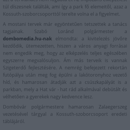
túl díszesnek találták, ami így a park fő elemeitől, azaz a
Kossuth-szoborcsoporttól terelte volna el a figyelmet.
A mostani tervek már egyöntetűen tetszettek a tanács
tagjainak. Szabó Loránd polgármester a
dombomedia.hu-nak
elmondta: a kivitelezés jövőre
kezdődik, ütemezetten, hiszen a város anyagi forrásai
nem engedik meg, hogy az elképzelés teljes egészében
egyszerre megvalósuljon. Ám más terveik is vannak
Szigeterdő fejlesztésére. A nemrég befejezett rekortán
futópálya után meg fog épülni a lakótoronyhoz vezető
híd, és hamarosan átadják azt a csúszkapályát is a
parkban, mely a Hat vár - hat rád alkalmával debütált és
vélhetően a gyerekek nagy kedvence lesz.
Dombóvár polgármestere hamarosan Zalaegerszeg
vezetésével tárgyal a Kossuth-szoborcsoport eredeti
táblájáról.