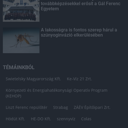
továbbképzésekkel erősít a Gál Ferenc
Egyetem
A lakosságra is fontos szerep hárul a
szúnyoginvázió elkerülésében
TÉMÁINKBÓL
Swietelsky Magyarország Kft.
Ke-Víz 21 Zrt.
Környezeti és Energiahatékonysági Operatív Program
(KEHOP)
Liszt Ferenc repülőtér
Strabag
ZÁÉV Építőipari Zrt.
Hódút Kft.
HE-DO Kft.
szennyvíz
Colas