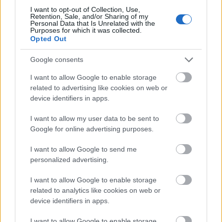
I want to opt-out of Collection, Use,
Retention, Sale, and/or Sharing of my
Personal Data that Is Unrelated with the
Purposes for which it was collected.
Új gyalogosátkelők és jelzőlámpás
Opted Out
csomópont épül Angyalföldön
Google consents
I want to allow Google to enable storage
related to advertising like cookies on web or
Másfélszeresére bővítik
device identifiers in apps.
Hódmezővásárhely jó hírű református
iskoláját
I want to allow my user data to be sent to
Google for online advertising purposes.
Látványos építési szakasz indult be a
I want to allow Google to send me
Flórián téri felüljárón
personalized advertising.
I want to allow Google to enable storage
related to analytics like cookies on web or
device identifiers in apps.
I want to allow Google to enable storage