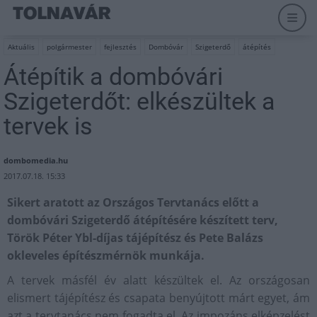
Aktuális
polgármester
fejlesztés
Dombóvár
Szigeterdő
átépítés
Átépítik a dombóvári
Szigeterdőt: elkészültek a
tervek is
dombomedia.hu
2017.07.18. 15:33
Sikert aratott az Országos Tervtanács előtt a
dombóvári Szigeterdő átépítésére készített terv,
Török Péter Ybl-díjas tájépítész és Pete Balázs
okleveles építészmérnök munkája.
A tervek másfél év alatt készültek el. Az országosan
elismert tájépítész és csapata benyújtott márt egyet, ám
azt a tervtanács nem fogadta el. Az impozáns elképzelést