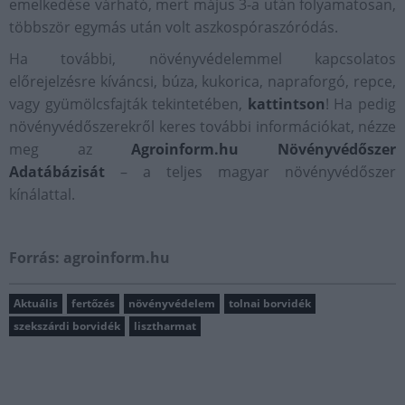
emelkedése várható, mert május 3-a után folyamatosan,
többször egymás után volt aszkospóraszóródás.
Ha további, növényvédelemmel kapcsolatos
előrejelzésre kíváncsi, búza, kukorica, napraforgó, repce,
vagy gyümölcsfajták tekintetében,
kattintson
! Ha pedig
növényvédőszerekről keres további információkat, nézze
meg az
Agroinform.hu Növényvédőszer
Adatábázisát
– a teljes magyar növényvédőszer
kínálattal.
Forrás: agroinform.hu
Aktuális
fertőzés
növényvédelem
tolnai borvidék
szekszárdi borvidék
lisztharmat