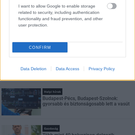
szabályzatot!
I want to allow Google to enable storage
related to security, including authentication
FELIRATKOZÁS
functionality and fraud prevention, and other
user protection.
LEGNÉZETTEBB
CONFIRM
Aktuális
Indul a diákok pénzügyi ismereteit
erősítő Pénz7 programsorozat
Data Deletion
Data Access
Privacy Policy
Helyi hírek
Budapest-Pécs, Budapest-Szolnok:
gyorsabb és biztonságosabb lett a vasút
Gazdaság