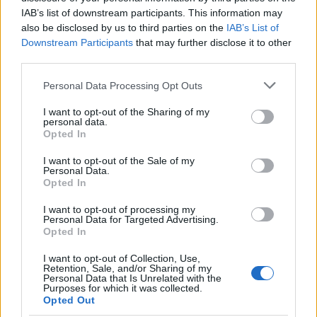
IAB’s list of downstream participants. This information may
autópálya
útépítés
M1-es autópálya
Bicske
also be disclosed by us to third parties on the
IAB’s List of
Downstream Participants
that may further disclose it to other
M1 bővítés: már zajlik a teljesen új Bicske Kelet
third parties.
csomópont építése
Tizenegy meglévő csomópontot korszerűsít és négy új,
Please note that this website/app uses one or more Google
Personal Data Processing Opt Outs
különszintű csomópontot hoz létre az MKIF az M1-es
services and may gather and store information including but
bővítésénél.
not limited to your visit or usage behaviour. You may click to
I want to opt-out of the Sharing of my
personal data.
grant or deny consent to Google and its third-party tags to
Opted In
use your data for below specified purposes in below Google
Új gyalogosátkelők és jelzőlámpás
consent section.
csomópont épül Angyalföldön
I want to opt-out of the Sale of my
Personal Data.
Opted In
I want to opt-out of processing my
Personal Data for Targeted Advertising.
Másfélszeresére bővítik
Opted In
Hódmezővásárhely jó hírű református
iskoláját
I want to opt-out of Collection, Use,
Retention, Sale, and/or Sharing of my
Personal Data that Is Unrelated with the
Purposes for which it was collected.
Opted Out
Látványos építési szakasz indult be a
Flórián téri felüljárón