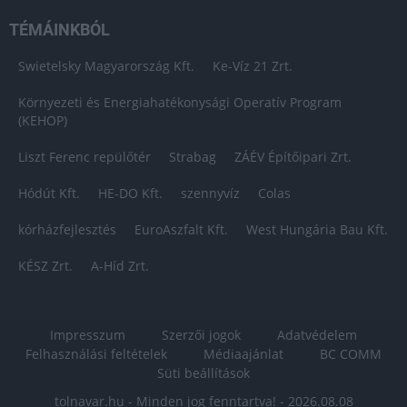
TÉMÁINKBÓL
Swietelsky Magyarország Kft.
Ke-Víz 21 Zrt.
Környezeti és Energiahatékonysági Operatív Program
(KEHOP)
Liszt Ferenc repülőtér
Strabag
ZÁÉV Építőipari Zrt.
Hódút Kft.
HE-DO Kft.
szennyvíz
Colas
kórházfejlesztés
EuroAszfalt Kft.
West Hungária Bau Kft.
KÉSZ Zrt.
A-Híd Zrt.
Impresszum
Szerzői jogok
Adatvédelem
Felhasználási feltételek
Médiaajánlat
BC COMM
Süti beállítások
tolnavar.hu - Minden jog fenntartva! - 2026.08.08