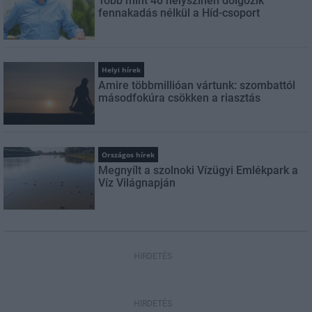
Több mint 40 helyszínen dolgozik
fennakadás nélkül a Híd-csoport
Helyi hírek
Amire többmillióan vártunk: szombattól
másodfokúra csökken a riasztás
Országos hírek
Megnyílt a szolnoki Vízügyi Emlékpark a
Víz Világnapján
HIRDETÉS
HIRDETÉS