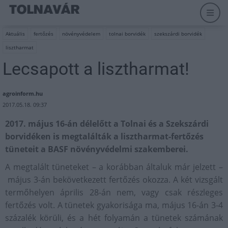
Aktuális
fertőzés
növényvédelem
tolnai borvidék
szekszárdi borvidék
lisztharmat
Lecsapott a lisztharmat!
agroinform.hu
2017.05.18. 09:37
2017. május 16-án délelőtt a Tolnai és a Szekszárdi
borvidéken is megtalálták a lisztharmat-fertőzés
tüneteit a BASF növényvédelmi szakemberei.
A megtalált tüneteket – a korábban általuk már jelzett –
május 3-án bekövetkezett fertőzés okozza. A két vizsgált
termőhelyen április 28-án nem, vagy csak részleges
fertőzés volt. A tünetek gyakorisága ma, május 16-án 3-4
százalék körüli, és a hét folyamán a tünetek számának