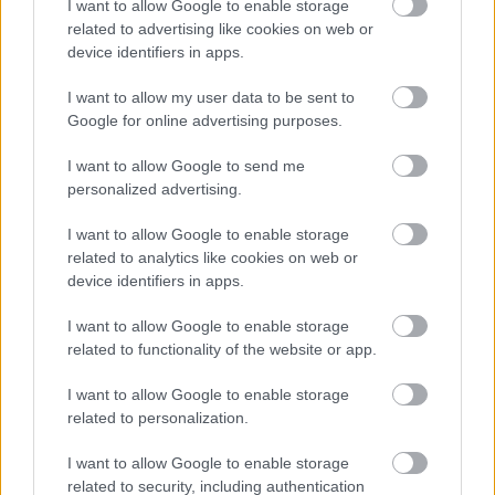
I want to allow Google to enable storage
Egyetlen, fél évszázados vezetéken
related to advertising like cookies on web or
múlt Bicske vízellátása
device identifiers in apps.
I want to allow my user data to be sent to
Google for online advertising purposes.
I want to allow Google to send me
HÍRLEVÉL
personalized advertising.
Név
I want to allow Google to enable storage
related to analytics like cookies on web or
device identifiers in apps.
E-mail cím
I want to allow Google to enable storage
related to functionality of the website or app.
Feliratkozom a hírlevélre és elfogadom az
adatvédelmi
I want to allow Google to enable storage
szabályzatot!
related to personalization.
FELIRATKOZÁS
I want to allow Google to enable storage
related to security, including authentication