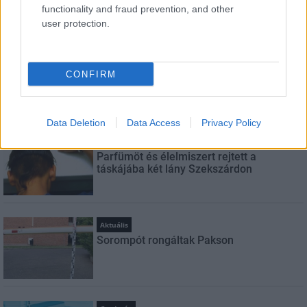
functionality and fraud prevention, and other
user protection.
LEGNÉZETTEBB
Helyi hírek
A hőségben is védik a növényzetet
CONFIRM
Pakson
Data Deletion
Data Access
Privacy Policy
Aktuális
Parfümöt és élelmiszert rejtett a
táskájába két lány Szekszárdon
Aktuális
Sorompót rongáltak Pakson