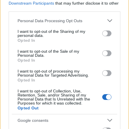
református iskoláját
Downstream Participants
that may further disclose it to other
third parties.
A Szőnyi Benjámin Általános Iskola fejlesztését a FERROÉP
kivitelezheti; a munkák csaknem egy évig tartanak majd.
Please note that this website/app uses one or more Google
Personal Data Processing Opt Outs
services and may gather and store information including but
not limited to your visit or usage behaviour. You may click to
I want to opt-out of the Sharing of my
Látványos építési szakasz indult be a
personal data.
Flórián téri felüljárón
grant or deny consent to Google and its third-party tags to
Opted In
use your data for below specified purposes in below Google
consent section.
I want to opt-out of the Sale of my
Personal Data.
Opted In
Paks II.: Mit jelent az 5. blokk új
mérföldköve a felülvizsgálat
I want to opt-out of processing my
árnyékában?
Personal Data for Targeted Advertising.
Opted In
I want to opt-out of Collection, Use,
Elkészült a Liszt Ferenc repülőtér
Retention, Sale, and/or Sharing of my
Personal Data that Is Unrelated with the
közelében lévő logisztikai bázis út- és
Purposes for which it was collected.
közműhálózatának fejlesztése
Opted Out
Google consents
Látlelet a hazai víziközművekről?