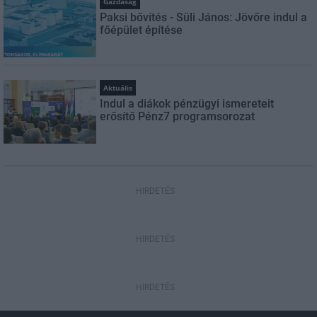
Gazdaság
Paksi bővítés - Süli János: Jövőre indul a
főépület építése
Aktuális
Indul a diákok pénzügyi ismereteit
erősítő Pénz7 programsorozat
HIRDETÉS
HIRDETÉS
HIRDETÉS