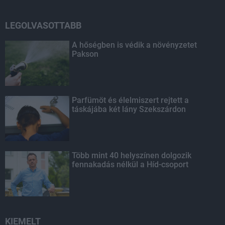
LEGOLVASOTTABB
A hőségben is védik a növényzetet
Pakson
Parfümöt és élelmiszert rejtett a
táskájába két lány Szekszárdon
Több mint 40 helyszínen dolgozik
fennakadás nélkül a Híd-csoport
KIEMELT