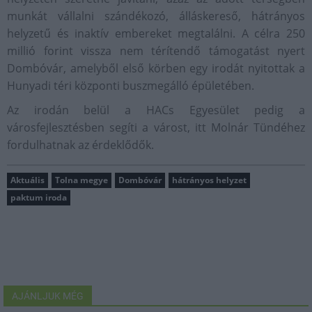
munkát vállalni szándékozó, álláskereső, hátrányos
helyzetű és inaktív embereket megtalálni. A célra 250
millió forint vissza nem térítendő támogatást nyert
Dombóvár, amelyből első körben egy irodát nyitottak a
Hunyadi téri központi buszmegálló épületében.
Az irodán belül a HACs Egyesület pedig a
városfejlesztésben segíti a várost, itt Molnár Tündéhez
fordulhatnak az érdeklődők.
Aktuális
Tolna megye
Dombóvár
hátrányos helyzet
paktum iroda
AJÁNLJUK MÉG