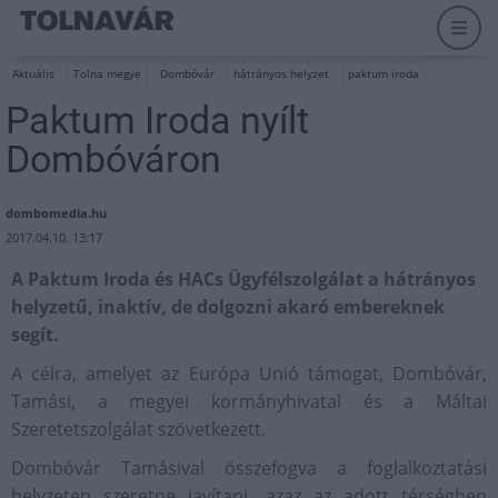
Aktuális
Tolna megye
Dombóvár
hátrányos helyzet
paktum iroda
Paktum Iroda nyílt
Dombóváron
dombomedia.hu
2017.04.10. 13:17
A Paktum Iroda és HACs Ügyfélszolgálat a hátrányos
helyzetű, inaktív, de dolgozni akaró embereknek
segít.
A célra, amelyet az Európa Unió támogat, Dombóvár,
Tamási, a megyei kormányhivatal és a Máltai
Szeretetszolgálat szövetkezett.
Dombóvár Tamásival összefogva a foglalkoztatási
helyzeten szeretne javítani, azaz az adott térségben