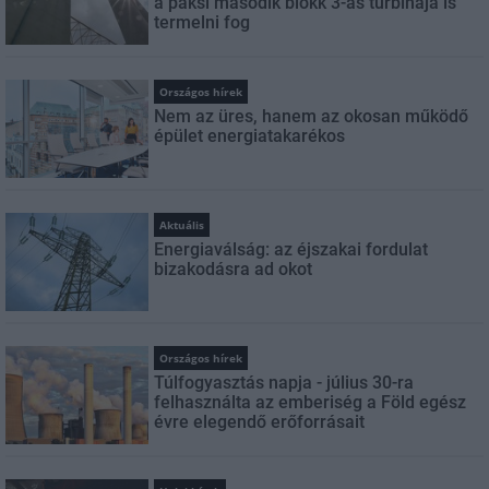
a paksi második blokk 3-as turbinája is
termelni fog
Országos hírek
Nem az üres, hanem az okosan működő
épület energiatakarékos
Aktuális
Energiaválság: az éjszakai fordulat
bizakodásra ad okot
Országos hírek
Túlfogyasztás napja - július 30-ra
felhasználta az emberiség a Föld egész
évre elegendő erőforrásait