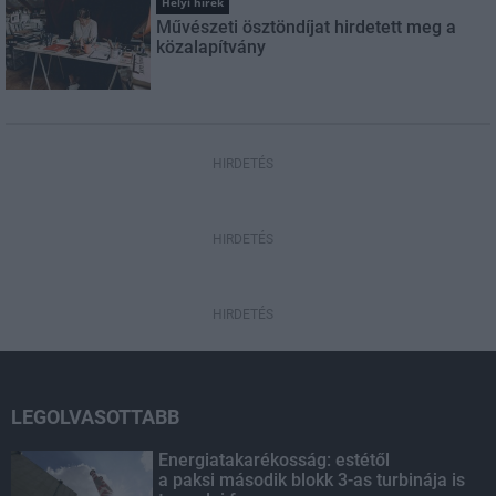
Helyi hírek
Művészeti ösztöndíjat hirdetett meg a
közalapítvány
HIRDETÉS
HIRDETÉS
HIRDETÉS
LEGOLVASOTTABB
Energiatakarékosság: estétől
a paksi második blokk 3-as turbinája is