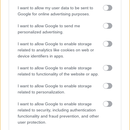
épülnek Zuglóban – helyben tartják a
csapadékvizet
I want to allow my user data to be sent to
Google for online advertising purposes.
I want to allow Google to send me
Nem az üres, hanem az okosan működő
personalized advertising.
épület energiatakarékos
I want to allow Google to enable storage
related to analytics like cookies on web or
device identifiers in apps.
Újragondolják Lipótváros rejtett, zöld
parkját
I want to allow Google to enable storage
related to functionality of the website or app.
I want to allow Google to enable storage
related to personalization.
Történelmi táj, amelynek minden köve
mesél – megújul a tatai Angolkert
I want to allow Google to enable storage
related to security, including authentication
functionality and fraud prevention, and other
user protection.