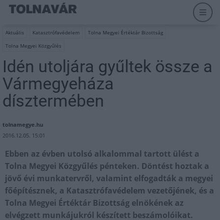
Aktuális
Katasztrófavédelem
Tolna Megyei Értéktár Bizottság
Tolna Megyei Közgyűlés
Idén utoljára gyűltek össze a
Vármegyeháza
dísztermében
tolnamegye.hu
2016.12.05. 15:01
Ebben az évben utolsó alkalommal tartott ülést a
Tolna Megyei Közgyűlés pénteken. Döntést hoztak a
jövő évi munkatervről, valamint elfogadták a megyei
főépítésznek, a Katasztrófavédelem vezetőjének, és a
Tolna Megyei Értéktár Bizottság elnökének az
elvégzett munkájukról készített beszámolóikat.