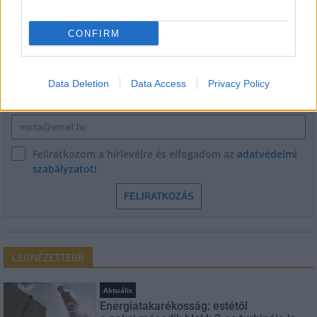
HÍRLEVÉL
CONFIRM
Név
Data Deletion
Data Access
Privacy Policy
E-mail cím
Feliratkozom a hírlevélre és elfogadom az
adatvédelmi
szabályzatot!
FELIRATKOZÁS
LEGNÉZETTEBB
Aktuális
Energiatakarékosság: estétől