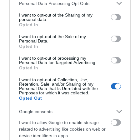
Please note that this website/app uses one or more Google
Personal Data Processing Opt Outs
Útépítés
services and may gather and store information including but
not limited to your visit or usage behaviour. You may click to
I want to opt-out of the Sharing of my
personal data.
grant or deny consent to Google and its third-party tags to
Opted In
use your data for below specified purposes in below Google
consent section.
I want to opt-out of the Sale of my
Personal Data.
Opted In
I want to opt-out of processing my
Personal Data for Targeted Advertising.
Opted In
I want to opt-out of Collection, Use,
Retention, Sale, and/or Sharing of my
Personal Data that Is Unrelated with the
útfelújítás
Pestszentlőrinc
XVIII. kerület
Profunda Bau
Purposes for which it was collected.
Szinte teljes hosszában megújítják a Lakatos úti
Opted Out
lakótelep legfontosabb utcáját
Google consents
Pestszentlőrinc egyik első lakótelepén kanyarog a Dolgozó utca,
amelynek komplex burkolatmegújításáért felel a Profunda Bau.
I want to allow Google to enable storage
related to advertising like cookies on web or
device identifiers in apps.
Új vízáteresztő burkolatú parkolók