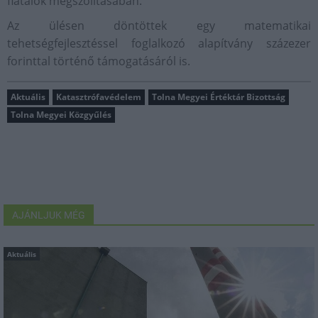
fiatalok megszólításában.
Az ülésen döntöttek egy matematikai
tehetségfejlesztéssel foglalkozó alapítvány százezer
forinttal történő támogatásáról is.
Aktuális
Katasztrófavédelem
Tolna Megyei Értéktár Bizottság
Tolna Megyei Közgyűlés
AJÁNLJUK MÉG
Aktuális