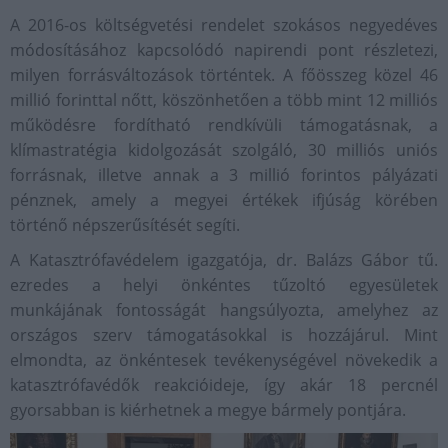
A 2016-os költségvetési rendelet szokásos negyedéves
módosításához kapcsolódó napirendi pont részletezi,
milyen forrásváltozások történtek. A főösszeg közel 46
millió forinttal nőtt, köszönhetően a több mint 12 milliós
működésre fordítható rendkívüli támogatásnak, a
klímastratégia kidolgozását szolgáló, 30 milliós uniós
forrásnak, illetve annak a 3 millió forintos pályázati
pénznek, amely a megyei értékek ifjúság körében
történő népszerűsítését segíti.
A Katasztrófavédelem igazgatója, dr. Balázs Gábor tű.
ezredes a helyi önkéntes tűzoltó egyesületek
munkájának fontosságát hangsúlyozta, amelyhez az
országos szerv támogatásokkal is hozzájárul. Mint
elmondta, az önkéntesek tevékenységével növekedik a
katasztrófavédők reakcióideje, így akár 18 percnél
gyorsabban is kiérhetnek a megye bármely pontjára.