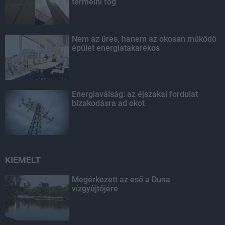
termelni fog
Nem az üres, hanem az okosan működő
épület energiatakarékos
Energiaválság: az éjszakai fordulat
bizakodásra ad okot
KIEMELT
Megérkezett az eső a Duna
vízgyűjtőjére