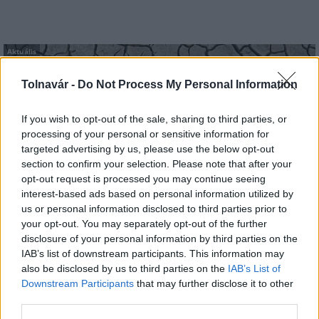
Aktuális
Tolnavár -
Do Not Process My Personal Information
If you wish to opt-out of the sale, sharing to third parties, or
processing of your personal or sensitive information for
targeted advertising by us, please use the below opt-out
section to confirm your selection. Please note that after your
Paks: hétfőn és talán még kedden üzemben tartható
opt-out request is processed you may continue seeing
az utolsó turbina
interest-based ads based on personal information utilized by
us or personal information disclosed to third parties prior to
your opt-out. You may separately opt-out of the further
disclosure of your personal information by third parties on the
IAB’s list of downstream participants. This information may
also be disclosed by us to third parties on the
IAB’s List of
Downstream Participants
that may further disclose it to other
MAGYAR ÉPÍTŐK
third parties.