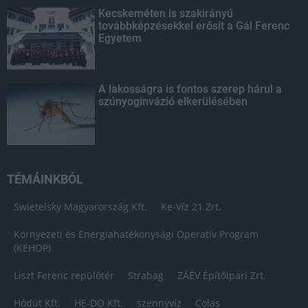
Kecskeméten is szakirányú
továbbképzésekkel erősít a Gál Ferenc
Egyetem
A lakosságra is fontos szerep hárul a
szúnyoginvázió elkerülésében
TÉMÁINKBÓL
Swietelsky Magyarország Kft.
Ke-Víz 21 Zrt.
Környezeti és Energiahatékonysági Operatív Program
(KEHOP)
Liszt Ferenc repülőtér
Strabag
ZÁÉV Építőipari Zrt.
Hódút Kft.
HE-DO Kft.
szennyvíz
Colas