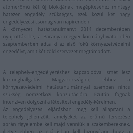
atomerőmű két új blokkjának megépítéséhez mintegy
hatezer engedély szükséges, ezek közül két nagy
engedélyezési csomag van napirenden.
A környezeti hatástanulmányt 2014 decemberében
nyújtották be, a Baranya megyei kormányhivatal idén
szeptemberben adta ki az első fokú környezetvédelmi
engedélyt, amit két zöld szervezet megtámadott.
A telephely-engedélyezéshez kapcsolódva ismét lesz
közmeghallgatás Magyarországon, ehhez a
környezetvédelmi hatástanulmánnyal szemben nincs
szükség nemzetközi konzultációra. Ezután fognak
intenzíven dolgozni a létesítési engedély-kérelmen.
Az engedélyezési eljárásban meg kell állapítani a
telephely jellemzőit, amelyeket az erőmű tervezése
során figyelembe kell majd venniük a szakembereknek,
illetve ebben az eljárásban kell bizonyítani, hogy a