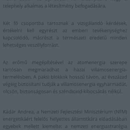
telephely alkalmas a létesítmény befogadására.
Két fő csoportba tartoznak a vizsgálandó kérdések,
értékelni kell egyrészt az emberi tevékenységhez
kapcsolódó, másrészt a természeti eredetű minden
lehetséges veszélyforrást.
Az erőmű megépítésével az atomenergia szerepe
tartósan megmaradhat a hazai villamosenergia-
termelésben. A paksi blokkok hosszú távon, az évszázad
végéig biztosítani tudják a villamosenergia egyharmadát,
olcsón, biztonságosan és széndioxid-kibocsátás nélkül.
Kádár Andrea, a Nemzeti Fejlesztési Minisztérium (NFM)
energetikáért felelős helyettes államtitkára előadásában
egyebek mellett kiemelte: a nemzeti energiastratégia