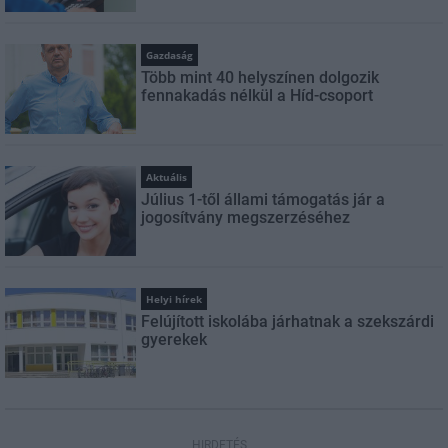
Gazdaság
Több mint 40 helyszínen dolgozik
fennakadás nélkül a Híd-csoport
Aktuális
Július 1-től állami támogatás jár a
jogosítvány megszerzéséhez
Helyi hírek
Felújított iskolába járhatnak a szekszárdi
gyerekek
HIRDETÉS