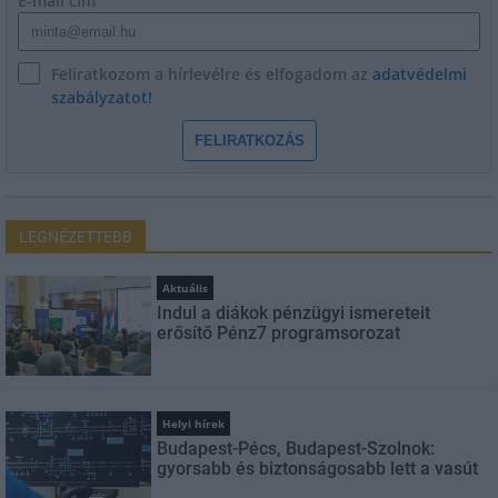
E-mail cím
Feliratkozom a hírlevélre és elfogadom az
adatvédelmi
szabályzatot!
FELIRATKOZÁS
LEGNÉZETTEBB
Aktuális
Indul a diákok pénzügyi ismereteit
erősítő Pénz7 programsorozat
Helyi hírek
Budapest-Pécs, Budapest-Szolnok:
gyorsabb és biztonságosabb lett a vasút