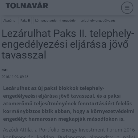
Aktuális
Paks II
környezetvédelmi engedély
telephely-engedélyezés
Lezárulhat Paks II. telephely-
engedélyezési eljárása jövő
tavasszal
mti
2016.11.09. 09:18
Lezárulhat az új paksi blokkok telephely-
engedélyezési eljárása jövő tavasszal, és a paksi
atomerőmű teljesítményének fenntartásáért felelős
kormánybiztos bízik abban, hogy a környezetvédelmi
engedélyt hamarosan megkapják másodfokon is.
Aszódi Attila, a Portfolio Energy Investment Forum 2016
konferencián kedden Budapesten elmondta: a paksi