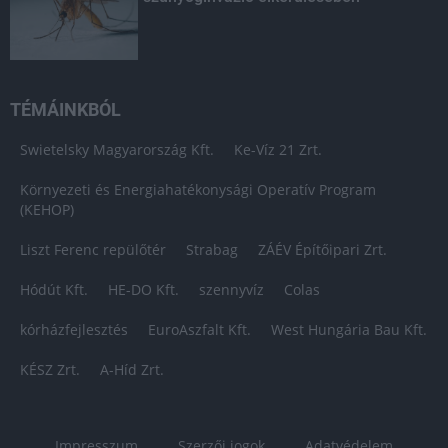
TÉMÁINKBÓL
Swietelsky Magyarország Kft.
Ke-Víz 21 Zrt.
Környezeti és Energiahatékonysági Operatív Program
(KEHOP)
Liszt Ferenc repülőtér
Strabag
ZÁÉV Építőipari Zrt.
Hódút Kft.
HE-DO Kft.
szennyvíz
Colas
kórházfejlesztés
EuroAszfalt Kft.
West Hungária Bau Kft.
KÉSZ Zrt.
A-Híd Zrt.
Impresszum
Szerzői jogok
Adatvédelem