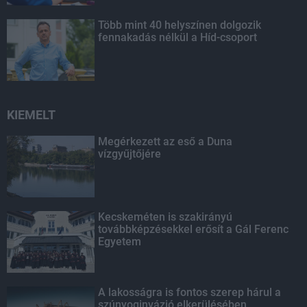
Több mint 40 helyszínen dolgozik
fennakadás nélkül a Híd-csoport
KIEMELT
Megérkezett az eső a Duna
vízgyűjtőjére
Kecskeméten is szakirányú
továbbképzésekkel erősít a Gál Ferenc
Egyetem
A lakosságra is fontos szerep hárul a
szúnyoginvázió elkerülésében