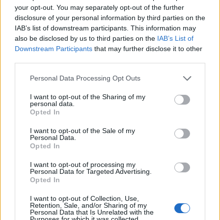
your opt-out. You may separately opt-out of the further
disclosure of your personal information by third parties on the
IAB’s list of downstream participants. This information may
Az atomerőmű egyetlen hatása a környezetre, hogy a
also be disclosed by us to third parties on the
IAB’s List of
Duna vizét némileg felmelegíti
Downstream Participants
that may further disclose it to other
third parties.
Please note that this website/app uses one or more Google
Personal Data Processing Opt Outs
services and may gather and store information including but
not limited to your visit or usage behaviour. You may click to
I want to opt-out of the Sharing of my
personal data.
grant or deny consent to Google and its third-party tags to
Opted In
use your data for below specified purposes in below Google
MAGYAR ÉPÍTŐK
consent section.
I want to opt-out of the Sale of my
Personal Data.
Opted In
Aktuális
I want to opt-out of processing my
Personal Data for Targeted Advertising.
Opted In
I want to opt-out of Collection, Use,
Retention, Sale, and/or Sharing of my
Personal Data that Is Unrelated with the
Purposes for which it was collected.