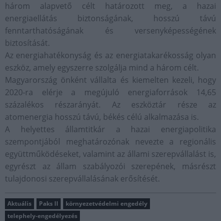
három alapvető célt határozott meg, a hazai
energiaellátás biztonságának, hosszú távú
fenntarthatóságának és versenyképességének
biztosítását.
Az energiahatékonyság és az energiatakarékosság olyan
eszköz, amely egyszerre szolgálja mind a három célt.
Magyarország önként vállalta és kiemelten kezeli, hogy
2020-ra elérje a megújuló energiaforrások 14,65
százalékos részarányát. Az eszköztár része az
atomenergia hosszú távú, békés célú alkalmazása is.
A helyettes államtitkár a hazai energiapolitika
szempontjából meghatározónak nevezte a regionális
együttműködéseket, valamint az állami szerepvállalást is,
egyrészt az állam szabályozói szerepének, másrészt
tulajdonosi szerepvállalásának erősítését.
Aktuális
Paks II
környezetvédelmi engedély
telephely-engedélyezés