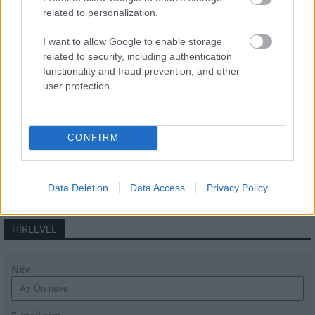
related to personalization.
Másfélszeresére bővítik
I want to allow Google to enable storage
Hódmezővásárhely jó hírű református
related to security, including authentication
iskoláját
functionality and fraud prevention, and other
user protection.
Látványos építési szakasz indult be a
Flórián téri felüljárón
CONFIRM
Data Deletion
Data Access
Privacy Policy
HÍRLEVÉL
Név