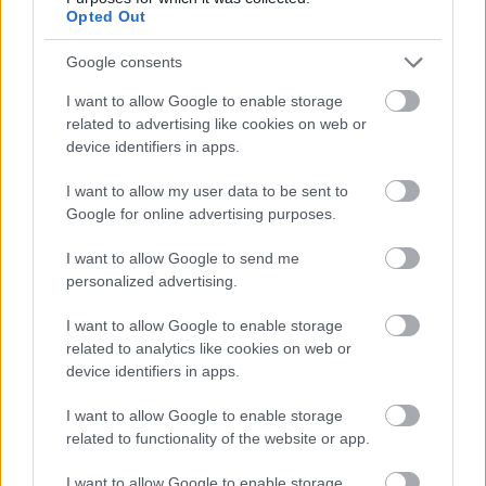
Opted Out
Google consents
I want to allow Google to enable storage
Tata
műemlékfelújítás
műemlék
restaurálás
related to advertising like cookies on web or
device identifiers in apps.
Történelmi táj, amelynek minden köve mesél –
megújul a tatai Angolkert
I want to allow my user data to be sent to
A projekt részeként megújulnak a területen található
Google for online advertising purposes.
műemlékek, köztük a különleges Műromok, valamint a közeli
Várkanyarban álló Nepomuki Szent János híd és szobor is.
I want to allow Google to send me
personalized advertising.
M1 bővítés: már zajlik a teljesen új
I want to allow Google to enable storage
Bicske Kelet csomópont építése
related to analytics like cookies on web or
device identifiers in apps.
I want to allow Google to enable storage
Új gyalogosátkelők és jelzőlámpás
related to functionality of the website or app.
csomópont épül Angyalföldön
I want to allow Google to enable storage