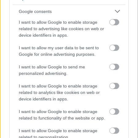
Google consents
autópálya
útépítés
M1-es autópálya
Bicske
I want to allow Google to enable storage
related to advertising like cookies on web or
M1 bővítés: már zajlik a teljesen új Bicske Kelet
device identifiers in apps.
csomópont építése
Tizenegy meglévő csomópontot korszerűsít és négy új,
I want to allow my user data to be sent to
különszintű csomópontot hoz létre az MKIF az M1-es
Google for online advertising purposes.
bővítésénél.
I want to allow Google to send me
personalized advertising.
Új gyalogosátkelők és jelzőlámpás
csomópont épül Angyalföldön
I want to allow Google to enable storage
related to analytics like cookies on web or
device identifiers in apps.
Másfélszeresére bővítik
I want to allow Google to enable storage
Hódmezővásárhely jó hírű református
related to functionality of the website or app.
iskoláját
I want to allow Google to enable storage
related to personalization.