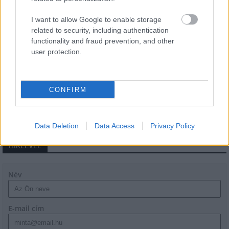
Látványos építési szakasz indult be a
Flórián téri felüljárón
I want to allow Google to enable storage
related to security, including authentication
functionality and fraud prevention, and other
user protection.
Paks II.: Mit jelent az 5. blokk új
mérföldköve a felülvizsgálat
árnyékában?
CONFIRM
Data Deletion
Data Access
Privacy Policy
HÍRLEVÉL
Név
E-mail cím