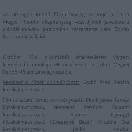
Az Országos Rendőr-főkapitányság vezetője a Tolna
Megyei Rendőr-főkapitányság vezetőjének javaslatára
ajándékutalvány jutalomban részesítette Létai Zoltán
Imre munkavállalót.
Október 23-a alkalmából szakterületén végzett
kiemelkedő munkája elismeréseként a Tolna Megyei
Rendőr-főkapitányság vezetője
Munkatársi címet adományozott:
Szabó Szép Renáta
közalkalmazottnak.
Főmunkatársi címet adományozott:
Munk János Tamás
közalkalmazottnak, Nemesné Petróczki Zsanett
közalkalmazottnak, Bencze Gyöngyi
közalkalmazottnak, Süvegesné Bésán Krisztina Éva
közalkalmazottnak, Jankó Sándor