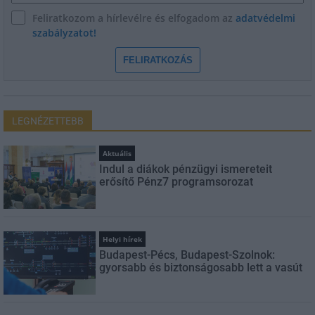
Feliratkozom a hírlevélre és elfogadom az
adatvédelmi
szabályzatot!
FELIRATKOZÁS
LEGNÉZETTEBB
Aktuális
Indul a diákok pénzügyi ismereteit
erősítő Pénz7 programsorozat
Helyi hírek
Budapest-Pécs, Budapest-Szolnok:
gyorsabb és biztonságosabb lett a vasút