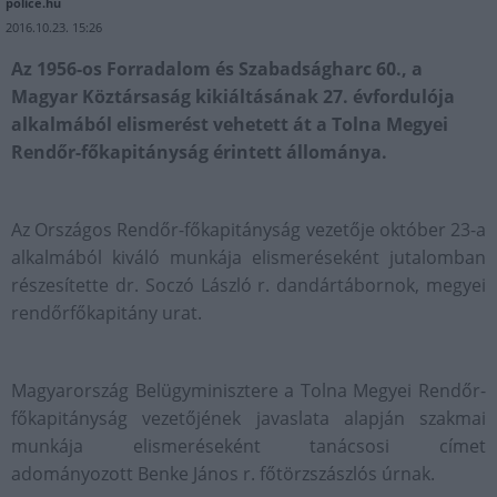
police.hu
2016.10.23. 15:26
Az 1956-os Forradalom és Szabadságharc 60., a
Magyar Köztársaság kikiáltásának 27. évfordulója
alkalmából elismerést vehetett át a Tolna Megyei
Rendőr-főkapitányság érintett állománya.
Az Országos Rendőr-főkapitányság vezetője október 23-a
alkalmából kiváló munkája elismeréseként jutalomban
részesítette dr. Soczó László r. dandártábornok, megyei
rendőrfőkapitány urat.
Magyarország Belügyminisztere a Tolna Megyei Rendőr-
főkapitányság vezetőjének javaslata alapján szakmai
munkája elismeréseként tanácsosi címet
adományozott Benke János r. főtörzszászlós úrnak.