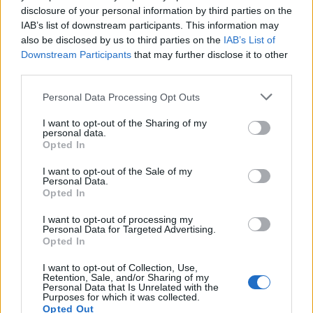
disclosure of your personal information by third parties on the
Az atomerőmű egyetlen hatása a környezetre, hogy a
IAB’s list of downstream participants. This information may
Duna vizét némileg felmelegíti
also be disclosed by us to third parties on the
IAB’s List of
Downstream Participants
that may further disclose it to other
third parties.
Please note that this website/app uses one or more Google
Personal Data Processing Opt Outs
services and may gather and store information including but
not limited to your visit or usage behaviour. You may click to
I want to opt-out of the Sharing of my
personal data.
grant or deny consent to Google and its third-party tags to
MAGYAR ÉPÍTŐK
Opted In
use your data for below specified purposes in below Google
consent section.
I want to opt-out of the Sale of my
Útépítés
Personal Data.
Opted In
I want to opt-out of processing my
Personal Data for Targeted Advertising.
Opted In
I want to opt-out of Collection, Use,
Retention, Sale, and/or Sharing of my
Personal Data that Is Unrelated with the
Purposes for which it was collected.
Opted Out