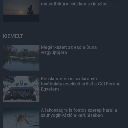
másodfokúra csökken a riasztás
KIEMELT
Megérkezett az eső a Duna
vízgyűjtőjére
Kecskeméten is szakirányú
továbbképzésekkel erősít a Gál Ferenc
Egyetem
A lakosságra is fontos szerep hárul a
szúnyoginvázió elkerülésében