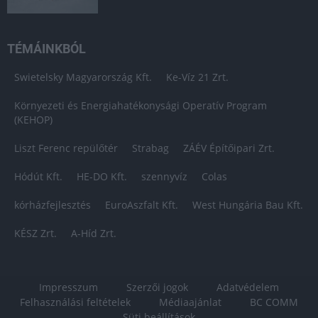
TÉMÁINKBÓL
Swietelsky Magyarország Kft.
Ke-Víz 21 Zrt.
Környezeti és Energiahatékonysági Operatív Program
(KEHOP)
Liszt Ferenc repülőtér
Strabag
ZÁÉV Építőipari Zrt.
Hódút Kft.
HE-DO Kft.
szennyvíz
Colas
kórházfejlesztés
EuroAszfalt Kft.
West Hungária Bau Kft.
KÉSZ Zrt.
A-Híd Zrt.
Impresszum
Szerzői jogok
Adatvédelem
Felhasználási feltételek
Médiaajánlat
BC COMM
Süti beállítások