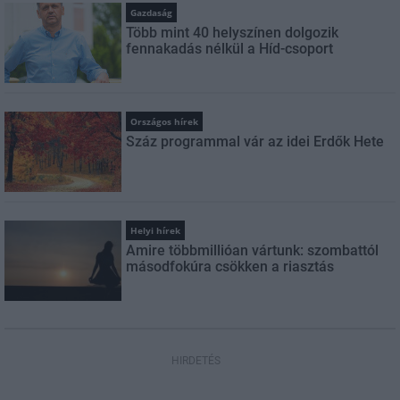
Gazdaság
Több mint 40 helyszínen dolgozik
fennakadás nélkül a Híd-csoport
Országos hírek
Száz programmal vár az idei Erdők Hete
Helyi hírek
Amire többmillióan vártunk: szombattól
másodfokúra csökken a riasztás
HIRDETÉS