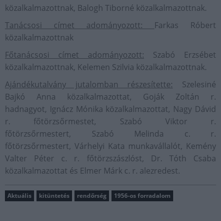
közalkalmazottnak, Balogh Tiborné közalkalmazottnak.
Tanácsosi címet adományozott:
Farkas Róbert
közalkalmazottnak
Főtanácsosi címet adományozott:
Szabó Erzsébet
közalkalmazottnak, Kelemen Szilvia közalkalmazottnak.
Ajándékutalvány jutalomban részesítette:
Szelesiné
Bajkó Anna közalkalmazottat, Goják Zoltán r.
hadnagyot, Ignácz Mónika közalkalmazottat, Nagy Dávid
r. főtörzsőrmestet, Szabó Viktor r.
főtörzsőrmestert, Szabó Melinda c. r.
főtörzsőrmestert, Várhelyi Kata munkavállalót, Kemény
Valter Péter c. r. főtörzszászlóst, Dr. Tóth Csaba
közalkalmazottat és Elmer Márk c. r. alezredest.
Aktuális
kitüntetés
rendőrség
1956-os forradalom