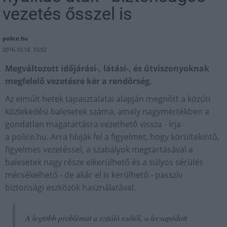
vezetés ősszel is
police.hu
2016.10.18. 15:02
Megváltozott időjárási-, látási-, és útviszonyoknak
megfelelő vezetésre kér a rendőrség.
Az elmúlt hetek tapasztalatai alapján megnőtt a közúti
közlekedési balesetek száma, amely nagymértékben a
gondatlan magatartásra vezethető vissza - írja
a police.hu. Arra hívják fel a figyelmet, hogy körültekintő,
figyelmes vezetéssel, a szabályok megtartásával a
balesetek nagy része elkerülhető és a súlyos sérülés
mérsékelhető - de akár el is kerülhető - passzív
biztonsági eszközök használatával.
A legtöbb problémát a szitáló esőtől, a lecsapódott