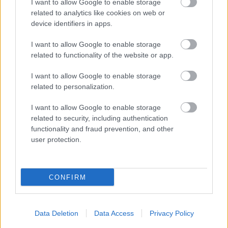
I want to allow Google to enable storage
Újragondolják Lipótváros rejtett, zöld parkját
related to analytics like cookies on web or
device identifiers in apps.
Indulhat a Honvéd tér megújításának tervezése, ahol a
klímatudatos gondolkodás és a helyi identitás erősítése kerül a
I want to allow Google to enable storage
középpontba.
related to functionality of the website or app.
Történelmi táj, amelynek minden köve
I want to allow Google to enable storage
mesél – megújul a tatai Angolkert
related to personalization.
I want to allow Google to enable storage
related to security, including authentication
M1 bővítés: már zajlik a teljesen új
functionality and fraud prevention, and other
Bicske Kelet csomópont építése
user protection.
CONFIRM
Új gyalogosátkelők és jelzőlámpás
csomópont épül Angyalföldön
Data Deletion
Data Access
Privacy Policy