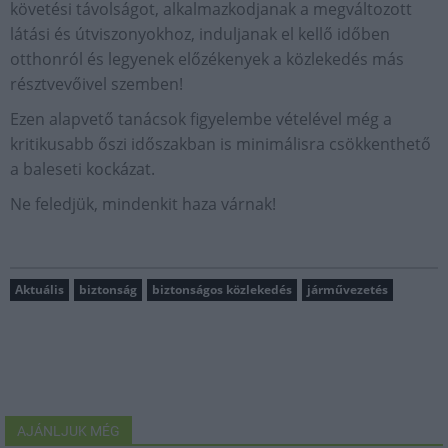
követési távolságot, alkalmazkodjanak a megváltozott
látási és útviszonyokhoz, induljanak el kellő időben
otthonról és legyenek előzékenyek a közlekedés más
résztvevőivel szemben!
Ezen alapvető tanácsok figyelembe vételével még a
kritikusabb őszi időszakban is minimálisra csökkenthető
a baleseti kockázat.
Ne feledjük, mindenkit haza várnak!
Aktuális
biztonság
biztonságos közlekedés
járművezetés
AJÁNLJUK MÉG