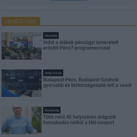
LEGNÉZETTEBB
Aktuális
Indul a diákok pénzügyi ismereteit
erősítő Pénz7 programsorozat
Helyi hírek
Budapest-Pécs, Budapest-Szolnok:
gyorsabb és biztonságosabb lett a vasút
Gazdaság
Több mint 40 helyszínen dolgozik
fennakadás nélkül a Híd-csoport