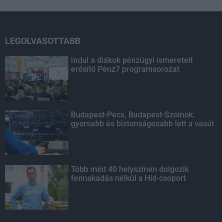
LEGOLVASOTTABB
Indul a diákok pénzügyi ismereteit
erősítő Pénz7 programsorozat
Budapest-Pécs, Budapest-Szolnok:
gyorsabb és biztonságosabb lett a vasút
Több mint 40 helyszínen dolgozik
fennakadás nélkül a Híd-csoport