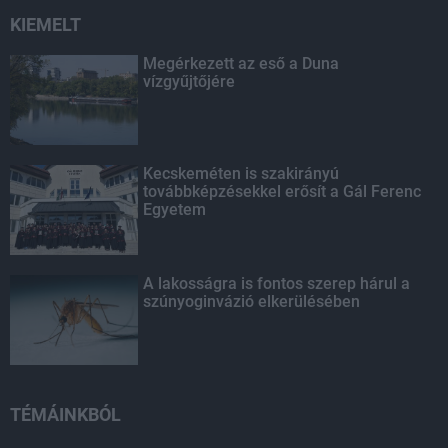
KIEMELT
Megérkezett az eső a Duna
vízgyűjtőjére
Kecskeméten is szakirányú
továbbképzésekkel erősít a Gál Ferenc
Egyetem
A lakosságra is fontos szerep hárul a
szúnyoginvázió elkerülésében
TÉMÁINKBÓL