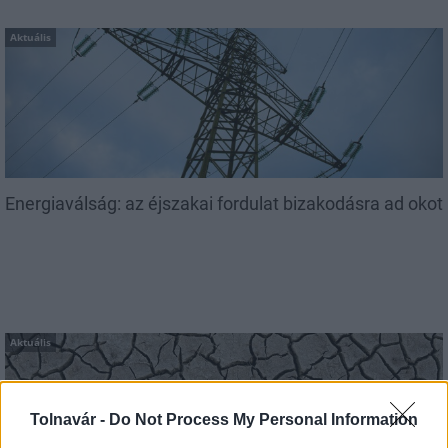
Aktuális
Energiaválság: az éjszakai fordulat bizakodásra ad okot
Aktuális
Tolnavár -
Do Not Process My Personal Information