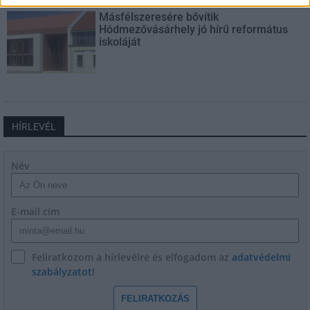
Másfélszeresére bővítik
Hódmezővásárhely jó hírű református
iskoláját
HÍRLEVÉL
Név
E-mail cím
Feliratkozom a hírlevélre és elfogadom az
adatvédelmi
szabályzatot!
FELIRATKOZÁS