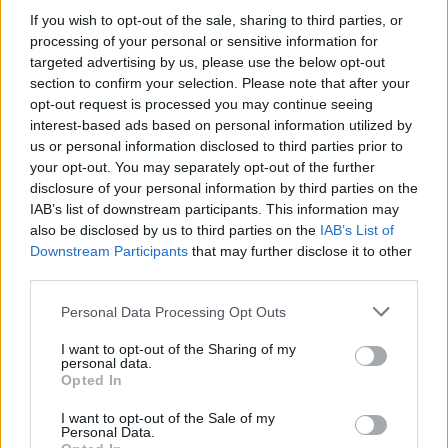
If you wish to opt-out of the sale, sharing to third parties, or
processing of your personal or sensitive information for
Paks: hétfőn és talán még kedden üzemben tartható
targeted advertising by us, please use the below opt-out
az utolsó turbina
section to confirm your selection. Please note that after your
opt-out request is processed you may continue seeing
interest-based ads based on personal information utilized by
us or personal information disclosed to third parties prior to
your opt-out. You may separately opt-out of the further
disclosure of your personal information by third parties on the
Aktuális
IAB’s list of downstream participants. This information may
also be disclosed by us to third parties on the
IAB’s List of
Downstream Participants
that may further disclose it to other
third parties.
Please note that this website/app uses one or more Google
Personal Data Processing Opt Outs
services and may gather and store information including but
not limited to your visit or usage behaviour. You may click to
I want to opt-out of the Sharing of my
Az atomerőmű egyetlen hatása a környezetre, hogy a
personal data.
grant or deny consent to Google and its third-party tags to
Opted In
Duna vizét némileg felmelegíti
use your data for below specified purposes in below Google
consent section.
I want to opt-out of the Sale of my
Personal Data.