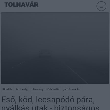
Aktuális
biztonság
biztonságos közlekedés
járművezetés
Eső, köd, lecsapódó pára,
nyálkás utak - biztonságos