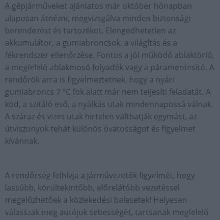
A gépjárműveket ajánlatos már október hónapban
alaposan átnézni, megvizsgálva minden biztonsági
berendezést és tartozékot. Elengedhetetlen az
akkumulátor, a gumiabroncsok, a világítás és a
fékrendszer ellenőrzése. Fontos a jól működő ablaktörlő,
a megfelelő ablakmosó folyadék vagy a páramentesítő. A
rendőrök arra is figyelmeztetnek, hogy a nyári
gumiabroncs 7 °C fok alatt már nem teljesíti feladatát. A
köd, a szitáló eső, a nyálkás utak mindennapossá válnak.
A száraz és vizes utak hirtelen válthatják egymást, az
útviszonyok tehát különös óvatosságot és figyelmet
kívánnak.
A rendőrség felhívja a járművezetők figyelmét, hogy
lassúbb, körültekintőbb, előrelátóbb vezetéssel
megelőzhetőek a közlekedési balesetek! Helyesen
válasszák meg autójuk sebességét, tartsanak megfelelő