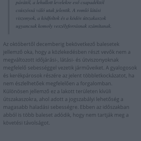
párától, a lehullott levelekre eső csapadéktól
csúszóssá váló utak jelentik. A romló látási
viszonyok, a ködfoltok és a ködös útszakaszok
ugyancsak komoly veszélyforrásnak számítanak.
Az októbertől decemberig bekövetkező balesetek
jellemző oka, hogy a közlekedésben részt vevők nem a
megváltozott időjárási-, látási- és útviszonyoknak
megfelelő sebességgel vezetik járműveiket. A gyalogosok
és kerékpárosok részére az jelent többletkockázatot, ha
nem észlelhetőek megfelelően a forgalomban.
Különösen jellemző ez a lakott területen kívüli
útszakaszokra, ahol adott a jogszabályi lehetőség a
magasabb haladási sebességre. Ebben az időszakban
abból is több baleset adódik, hogy nem tartják meg a
követési távolságot.