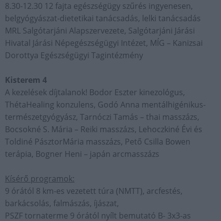
8.30-12.30 12 fajta egészségügy szűrés ingyenesen,
belgyógyászat-dietetikai tanácsadás, lelki tanácsadás
MRL Salgótarjáni Alapszervezete, Salgótarjáni Járási
Hivatal Járási Népegészségügyi Intézet, MÍG – Kanizsai
Dorottya Egészségügyi Tagintézmény
Kisterem 4
A kezelések díjtalanok! Bodor Eszter kinezológus,
ThétaHealing konzulens, Godó Anna mentálhigénikus-
természetgyógyász, Tarnóczi Tamás – thai masszázs,
Bocsokné S. Mária – Reiki masszázs, Lehoczkiné Évi és
Toldiné PásztorMária masszázs, Pető Csilla Bowen
terápia, Bogner Heni – japán arcmasszázs
Kísérő programok:
9 órától 8 km-es vezetett túra (NMTT), arcfestés,
barkácsolás, falmászás, íjászat,
PSZF tornaterme 9 órától nyílt bemutató B- 3x3-as