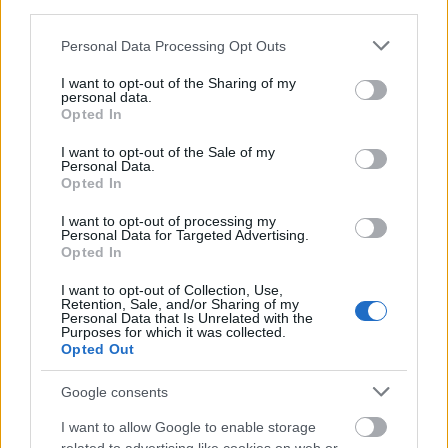
third parties.
Please note that this website/app uses one or more Google
Personal Data Processing Opt Outs
services and may gather and store information including but
not limited to your visit or usage behaviour. You may click to
I want to opt-out of the Sharing of my
personal data.
grant or deny consent to Google and its third-party tags to
Opted In
Felújított üzletet nyitott Szekszárdon az Auchan
use your data for below specified purposes in below Google
consent section.
I want to opt-out of the Sale of my
Personal Data.
Opted In
I want to opt-out of processing my
Personal Data for Targeted Advertising.
Opted In
Helyi hírek
I want to opt-out of Collection, Use,
Retention, Sale, and/or Sharing of my
Personal Data that Is Unrelated with the
Purposes for which it was collected.
Opted Out
Google consents
Amire többmillióan vártunk: szombattól másodfokúra
I want to allow Google to enable storage