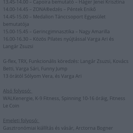
13.45-14.00 – Capoira bemutató – Háger Jenei Krisztina
14.00-14.45 – ZONA®edzés – Péntek Enikő
14.45-15.00 – Medalion Tánccsoport Egyesület
bemutatója
15.00-15.45 – Gerincgimnasztika – Nagy Amarilla
16.00-16.30 – Közös Pilates nyújtással Varga Ari és
Langár Zsuzsi
G-flex, TRX, Funkcionális köredzés: Langár Zsuzsi, Kovács
Betti, Varga Sári, Funny Jump
13 órától Sólyom Vera, és Varga Ari
Alsó folyosó:
WALKenergie, K-9 Fitness, Spinning 10-16 óráig, Fitness
Le Coin
Emeleti folyosó:
Gasztronómiai kiállítás és vásár, Arctorna Bogner