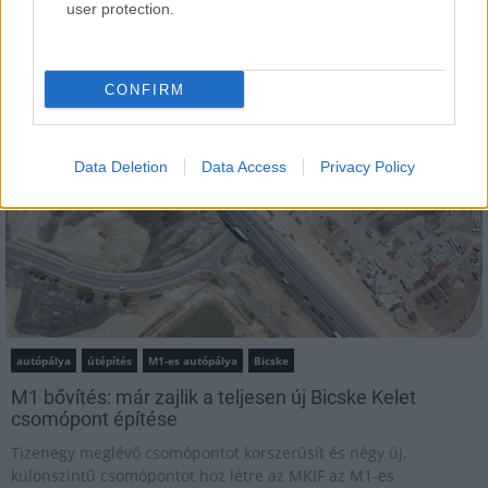
user protection.
MAGYAR ÉPÍTŐK
Útépítés
CONFIRM
Data Deletion
Data Access
Privacy Policy
autópálya
útépítés
M1-es autópálya
Bicske
M1 bővítés: már zajlik a teljesen új Bicske Kelet
csomópont építése
Tizenegy meglévő csomópontot korszerűsít és négy új,
különszintű csomópontot hoz létre az MKIF az M1-es