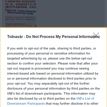
Tolnavár -
Do Not Process My Personal Information
Helyi hírek
Salgótarján
sport
egészség
Fitness
Aerobik
If you wish to opt-out of the sale, sharing to third parties, or
Zumba
gasztronap
processing of your personal or sensitive information for
targeted advertising by us, please use the below opt-out
section to confirm your selection. Please note that after your
opt-out request is processed you may continue seeing
interest-based ads based on personal information utilized by
us or personal information disclosed to third parties prior to
your opt-out. You may separately opt-out of the further
AJÁNLJUK MÉG
disclosure of your personal information by third parties on the
IAB’s list of downstream participants. This information may
Helyi hírek
also be disclosed by us to third parties on the
IAB’s List of
Downstream Participants
that may further disclose it to other