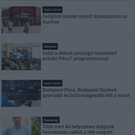
Helyi hírek
Felújított üzletet nyitott Szekszárdon az
Auchan
Aktuális
Indul a diákok pénzügyi ismereteit
erősítő Pénz7 programsorozat
Helyi hírek
Budapest-Pécs, Budapest-Szolnok:
gyorsabb és biztonságosabb lett a vasút
Gazdaság
Több mint 40 helyszínen dolgozik
fennakadás nélkül a Híd-csoport