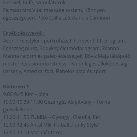
Henivel, Büfé, szimulátorok
Fejmasszázs Vital massage system, Könnyen
egészségesen, Pető Csilla Lélektánc a Caminon
Egyéb résztvevők:
Avon, Freestyler sportruházat, Forever F.I.T. program,
Egészség plusz, Bodykey életmódprogram, Zsanna
Manna reform és paleo édességek, Bővíz Maja lábápoló
mester, Quasimodo Fitness – Különleges állóképességi
verseny, Amerikai foci, Flabelos alap és sport
Kisterem 1
9.00-9.45 Kim – jóga
10.00-10.30-11.00 Gézengúz Alapítvány – Torna
gyerekeknek
11.00-11.55 ZUMBA – Gyöngyi, Claudia, Peti
12.00-12.45 Antal Miki Fit-ball „Funky Style”
12.50-13.10 Meridiántorna