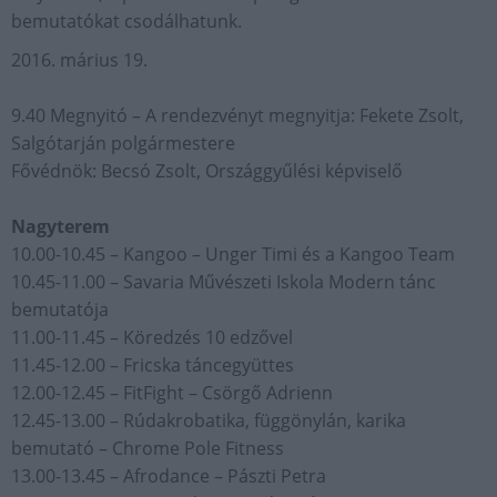
bemutatókat csodálhatunk.
2016. márius 19.
9.40 Megnyitó – A rendezvényt megnyitja: Fekete Zsolt,
Salgótarján polgármestere
Fővédnök: Becsó Zsolt, Országgyűlési képviselő
Nagyterem
10.00-10.45 – Kangoo – Unger Timi és a Kangoo Team
10.45-11.00 – Savaria Művészeti Iskola Modern tánc
bemutatója
11.00-11.45 – Köredzés 10 edzővel
11.45-12.00 – Fricska táncegyüttes
12.00-12.45 – FitFight – Csörgő Adrienn
12.45-13.00 – Rúdakrobatika, függönylán, karika
bemutató – Chrome Pole Fitness
13.00-13.45 – Afrodance – Pászti Petra