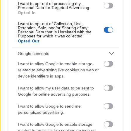
I want to opt-out of processing my
milyen feltételek mellett érdemes továbbvinni Magyarország
Personal Data for Targeted Advertising.
egyik legnagyobb beruházását.
Opted In
I want to opt-out of Collection, Use,
Elkészült a Liszt Ferenc repülőtér
Retention, Sale, and/or Sharing of my
közelében lévő logisztikai bázis út- és
Personal Data that Is Unrelated with the
közműhálózatának fejlesztése
Purposes for which it was collected.
Opted Out
Google consents
Látlelet a hazai víziközművekről?
Egyetlen, fél évszázados vezetéken
I want to allow Google to enable storage
múlt Bicske vízellátása
related to advertising like cookies on web or
device identifiers in apps.
I want to allow my user data to be sent to
Épített öröksége megújításával is készül
Google for online advertising purposes.
Mohács a csata ötszázadik
évfordulójára
I want to allow Google to send me
personalized advertising.
A tengerfenék alatt négy óriáskábellel
I want to allow Google to enable storage
kötik össze Spanyolország és
related to analytics like cookies on web or