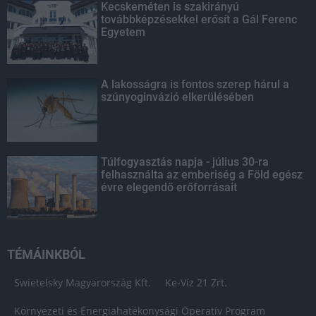
Kecskeméten is szakirányú
továbbképzésekkel erősít a Gál Ferenc
Egyetem
A lakosságra is fontos szerep hárul a
szúnyoginvázió elkerülésében
Túlfogyasztás napja - július 30-ra
felhasználta az emberiség a Föld egész
évre elegendő erőforrásait
TÉMÁINKBÓL
Swietelsky Magyarország Kft.
Ke-Víz 21 Zrt.
Környezeti és Energiahatékonysági Operatív Program