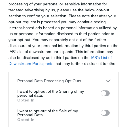
MAGYAR ÉPÍTŐK
processing of your personal or sensitive information for
targeted advertising by us, please use the below opt-out
section to confirm your selection. Please note that after your
Mi épül?
opt-out request is processed you may continue seeing
interest-based ads based on personal information utilized by
us or personal information disclosed to third parties prior to
your opt-out. You may separately opt-out of the further
disclosure of your personal information by third parties on the
IAB’s list of downstream participants. This information may
also be disclosed by us to third parties on the
IAB’s List of
Downstream Participants
that may further disclose it to other
third parties.
Please note that this website/app uses one or more Google
Personal Data Processing Opt Outs
services and may gather and store information including but
Paks
paksi atomerőmű
Paks II
Paks II. Atomerőmű Zrt.
not limited to your visit or usage behaviour. You may click to
I want to opt-out of the Sharing of my
personal data.
grant or deny consent to Google and its third-party tags to
Paks II.: Mit jelent az 5. blokk új mérföldköve a
Opted In
use your data for below specified purposes in below Google
felülvizsgálat árnyékában?
consent section.
I want to opt-out of the Sale of my
Megkezdődött az 5. blokk reaktorépületének alaplemez-
Personal Data.
Opted In
kivitelezése, miközben a felülvizsgálat arra keresi a választ,
hogy a megváltozott gazdasági és geopolitikai környezetben