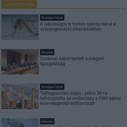
LEGNÉZETTEBB
Országos hírek
A lakosságra is fontos szerep hárul a
szúnyoginvázió elkerülésében
Aktuális
Szakmai napot tartott a megyei
igazgatóság
Országos hírek
Túlfogyasztás napja - július 30-ra
felhasználta az emberiség a Föld egész
évre elegendő erőforrásait
Aktuális