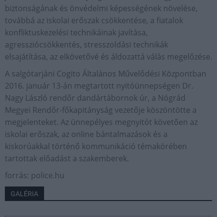
biztonságának és önvédelmi képességének növelése,
továbbá az iskolai erőszak csökkentése, a fiatalok
konfliktuskezelési technikáinak javítása,
agressziócsökkentés, stresszoldási technikák
elsajátítása, az elkövetővé és áldozattá válás megelőzése.
A salgótarjáni Cogito Általános Művelődési Központban
2016. január 13-án megtartott nyitóünnepségen Dr.
Nagy László rendőr dandártábornok úr, a Nógrád
Megyei Rendőr-főkapitányság vezetője köszöntötte a
megjelenteket. Az ünnepélyes megnyitót követően az
iskolai erőszak, az online bántalmazások és a
kiskorúakkal történő kommunikáció témakörében
tartottak előadást a szakemberek.
forrás: police.hu
GALÉRIA