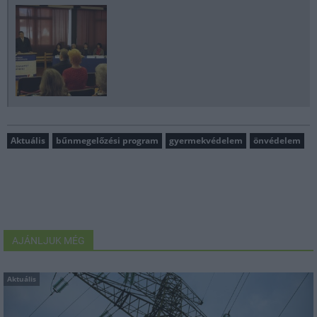
Aktuális
bűnmegelőzési program
gyermekvédelem
önvédelem
AJÁNLJUK MÉG
Aktuális