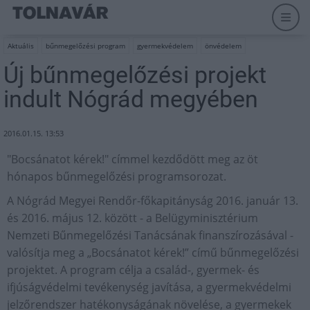
Aktuális
bűnmegelőzési program
gyermekvédelem
önvédelem
Új bűnmegelőzési projekt
indult Nógrád megyében
2016.01.15. 13:53
"Bocsánatot kérek!" címmel kezdődött meg az öt
hónapos bűnmegelőzési programsorozat.
A Nógrád Megyei Rendőr-főkapitányság 2016. január 13.
és 2016. május 12. között - a Belügyminisztérium
Nemzeti Bűnmegelőzési Tanácsának finanszírozásával -
valósítja meg a „Bocsánatot kérek!” című bűnmegelőzési
projektet. A program célja a család-, gyermek- és
ifjúságvédelmi tevékenység javítása, a gyermekvédelmi
jelzőrendszer hatékonyságának növelése, a gyermekek