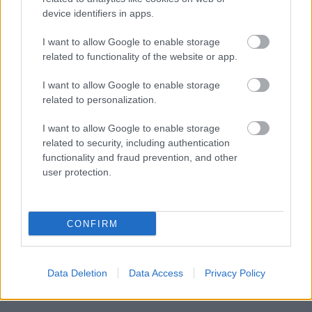
Franciaország villamosenergia-
device identifiers in apps.
hálózatát
I want to allow Google to enable storage
related to functionality of the website or app.
I want to allow Google to enable storage
HÍRLEVÉL
related to personalization.
Név
I want to allow Google to enable storage
related to security, including authentication
functionality and fraud prevention, and other
user protection.
E-mail cím
Feliratkozom a hírlevélre és elfogadom az
adatvédelmi
CONFIRM
szabályzatot!
FELIRATKOZÁS
Data Deletion
Data Access
Privacy Policy