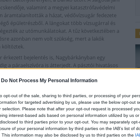
cskendője, valamint a megyei katasztrófavédelmi
án áramtalanították a házat, védővízsugár fedezete
 égő épületrészből. A lángokat több vízsugárral és
lvégezték az utómunkálatokat. A tűz következtében a
désre azonban nem volt szükség, mert a lakók
 költöztek.
or érkezett bejelentés is, Nagybárkányban egy
dig a páraelszívóra is átterjedt. A pásztói hivatásos
ában keletkezett tüzet, az egység utómunkálatokat
ládi házat. Az egyik lakó az oltás közben égési
-
Do Not Process My Personal Information
t munkatársai kórházba szállították.
to opt-out of the sale, sharing to third parties, or processing of your per
formation for targeted advertising by us, please use the below opt-out s
r selection. Please note that after your opt-out request is processed y
eing interest-based ads based on personal information utilized by us or
disclosed to third parties prior to your opt-out. You may separately opt-
losure of your personal information by third parties on the IAB’s list of
. This information may also be disclosed by us to third parties on the
IA