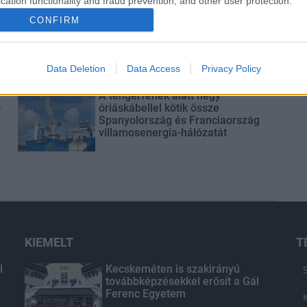
cation functionality and fraud prevention, and other user protection.
Épített öröksége megújításával is
CONFIRM
készül Mohács a csata ötszázadik
évfordulójára
Data Deletion
Data Access
Privacy Policy
A tengerfenék alatt négy
-
óriáskábellel kötik össze
Spanyolország és Franciaország
villamosenergia-hálózatát
KIEMELT
T
l
Kecskeméten is szakirányú
továbbképzésekkel erősít a Gál
Ferenc Egyetem