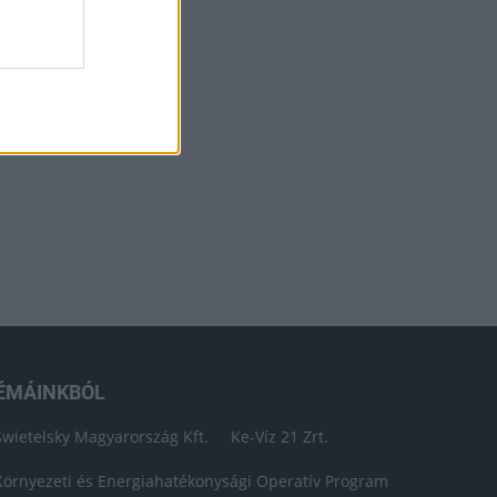
ÉMÁINKBÓL
Swietelsky Magyarország Kft.
Ke-Víz 21 Zrt.
Környezeti és Energiahatékonysági Operatív Program