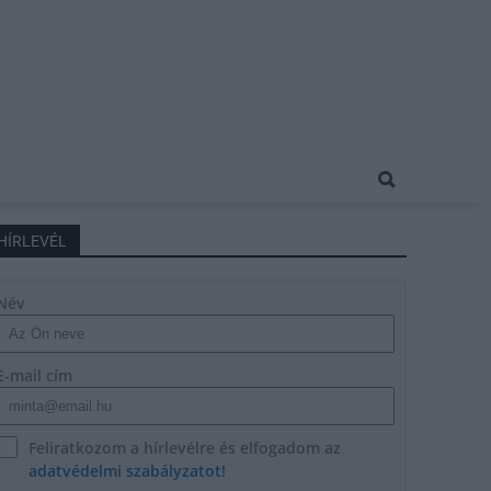
HÍRLEVÉL
Név
E-mail cím
Feliratkozom a hírlevélre és elfogadom az
adatvédelmi szabályzatot!