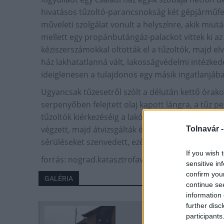
hivatásos tűzoltó-parancsnokság két gépjárműfe
műveleti szolgálat vonult a helyszínre, akik miut
mellett egy propánbutángáz-palackot vittek ki az
kéziszerszámokkal oltották el a tűzoltók, majd e
ház lakhatatlanná vált, lakosságvédelmi intézke
ideiglenesen a tulajdonos egy másik ingatlanjába
Ugyancsak tűzesetről szólt a délután kettő órak
serpenyőben felejtett olaj kapott lángra, a tűz pe
tűzoltók kiérkezéséig a lakók eloltották a konyh
végzett, majd átvizsgálták és átszellőztették a csa
Tolnavár 
sérüléseket szenvedett, ezért őt a mentőszolgála
If you wish 
forrás: nograd.katasztrofavedelem.hu
sensitive in
confirm you
GALÉRIA
continue se
information 
further disc
participants