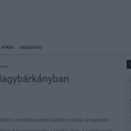
 HÍREK
GAZDASÁG
édelem
 Nagybárkányban
hétfőn, mindkét esetben tűzhöz vonultak az egységek.
délben Bátonyterenyén, a Dankó úton. A salgótarjáni