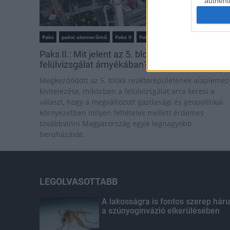
authenti
Paks
paksi atomerőmű
Paks II
Paks II. Atomerőmű Zrt.
Paks II.: Mit jelent az 5. blokk új mérföldköve a
felülvizsgálat árnyékában?
Megkezdődött az 5. blokk reaktorépületének alaplemez
kivitelezése, miközben a felülvizsgálat arra keresi a
választ, hogy a megváltozott gazdasági és geopolitikai
környezetben milyen feltételek mellett érdemes
továbbvinni Magyarország egyik legnagyobb
beruházását.
LEGOLVASOTTABB
A lakosságra is fontos szerep háru
a szúnyoginvázió elkerülésében