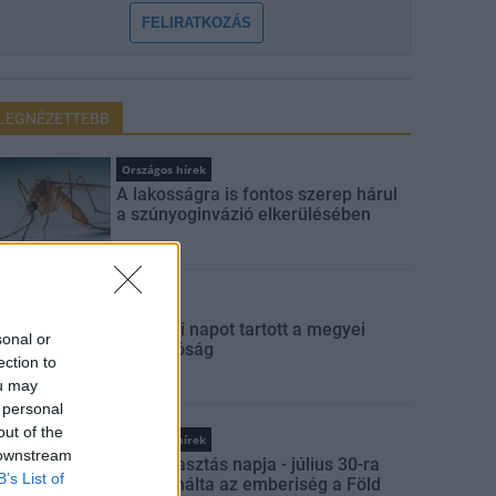
FELIRATKOZÁS
LEGNÉZETTEBB
Országos hírek
A lakosságra is fontos szerep hárul
a szúnyoginvázió elkerülésében
Aktuális
Szakmai napot tartott a megyei
sonal or
igazgatóság
ection to
ou may
 personal
out of the
Országos hírek
 downstream
Túlfogyasztás napja - július 30-ra
B’s List of
felhasználta az emberiség a Föld