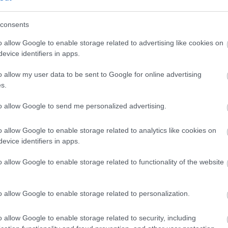
consents
ka, egy táskányi
Beindult az őszibarackszezon,
o allow Google to enable storage related to advertising like cookies on
si
szeptemberig élvezhetjük
evice identifiers in apps.
hez
o allow my user data to be sent to Google for online advertising
s.
to allow Google to send me personalized advertising.
o allow Google to enable storage related to analytics like cookies on
Elkészült a Liszt Ferenc repülőtér
közelében lévő logisztikai bázis út-
evice identifiers in apps.
és közműhálózatának fejlesztése
o allow Google to enable storage related to functionality of the website
Látlelet a hazai víziközművekről?
o allow Google to enable storage related to personalization.
Egyetlen, fél évszázados
vezetéken múlt Bicske vízellátása
o allow Google to enable storage related to security, including