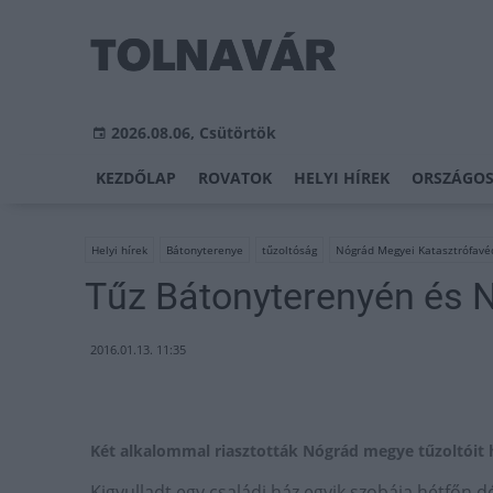
2026.08.06, Csütörtök
KEZDŐLAP
ROVATOK
HELYI HÍREK
ORSZÁGOS
Helyi hírek
Bátonyterenye
tűzoltóság
Nógrád Megyei Katasztrófav
Tűz Bátonyterenyén és
2016.01.13. 11:35
Két alkalommal riasztották Nógrád megye tűzoltóit 
Kigyulladt egy családi ház egyik szobája hétfőn 