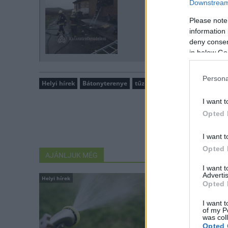
Downstream 
Please note
information 
deny consent
in below Go
Persona
Helyi hírek
Bátonyterenye
tűzoltóság
Nógrád Megyei K
I want t
Opted 
I want t
Opted 
AJÁNLJUK MÉG
I want 
Advertis
Helyi hírek
Helyi hírek
Opted 
I want t
of my P
was col
Opted 