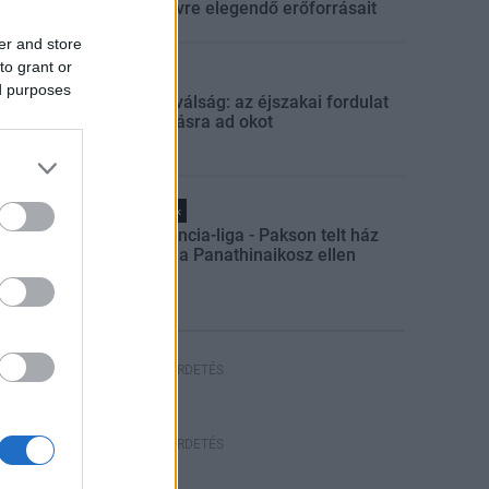
egész évre elegendő erőforrásait
er and store
to grant or
Aktuális
ed purposes
Energiaválság: az éjszakai fordulat
bizakodásra ad okot
Helyi hírek
Konferencia-liga - Pakson telt ház
várható a Panathinaikosz ellen
HIRDETÉS
HIRDETÉS