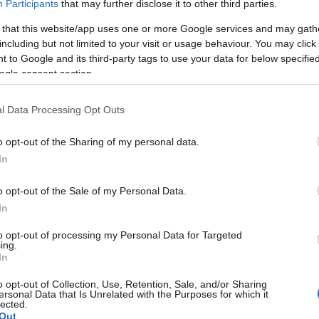
Participants
that may further disclose it to other third parties.
 that this website/app uses one or more Google services and may gath
including but not limited to your visit or usage behaviour. You may click 
 to Google and its third-party tags to use your data for below specifi
ogle consent section.
l Data Processing Opt Outs
atasztrófavédelem
o opt-out of the Sharing of my personal data.
In
o opt-out of the Sale of my Personal Data.
In
to opt-out of processing my Personal Data for Targeted
ing.
Helyi hírek
In
o opt-out of Collection, Use, Retention, Sale, and/or Sharing
ersonal Data that Is Unrelated with the Purposes for which it
lected.
Out