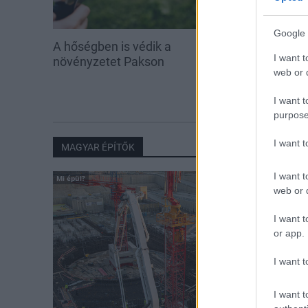
Google 
A hőségben is védik a
Idén is PajTás
I want t
növényzetet Pakson
segítség a pak
web or d
iskolakezdés
I want t
purpose
I want 
MAGYAR ÉPÍTŐK
I want t
Mi épül?
web or d
I want t
or app.
I want t
I want t