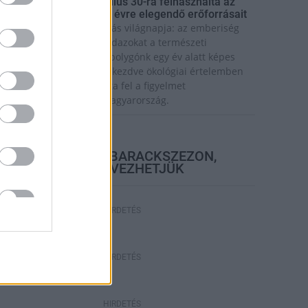
úlfogyasztás napja - július 30-ra felhasználta az
mberiség a Föld egész évre elegendő erőforrásait
a van idén a túlfogyasztás világnapja: az emberiség
ddigre használta fel mindazokat a természeti
rőforrásokat, amelyeket bolygónk egy év alatt képes
egújítani. Ettől a naptól kezdve ökológiai értelemben
ár „hitelből élünk” – hívta fel a figyelmet
özleményében a WWF Magyarország.
elyi hírek
BEINDULT AZ ŐSZIBARACKSZEZON,
SZEPTEMBERIG ÉLVEZHETJÜK
HIRDETÉS
HIRDETÉS
HIRDETÉS