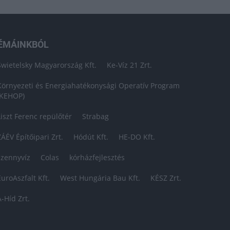
ÉMÁINKBÓL
Swietelsky Magyarország Kft.
Ke-Víz 21 Zrt.
Környezeti és Energiahatékonysági Operatív Program
(KEHOP)
Liszt Ferenc repülőtér
Strabag
ZÁÉV Építőipari Zrt.
Hódút Kft.
HE-DO Kft.
szennyvíz
Colas
kórházfejlesztés
EuroAszfalt Kft.
West Hungária Bau Kft.
KÉSZ Zrt.
A-Híd Zrt.