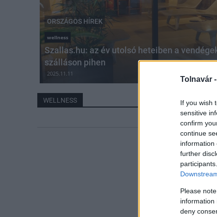
ORSZÁGOS HÍREK
wellness
Szallas.hu: az év utolsó heteiben a vendége
szálláson pihen
2025.11.11
Tolnavár 
WELLNESS
If you wish 
sensitive in
confirm you
continue se
information 
further disc
participants
Downstream 
Please note
information 
deny consent