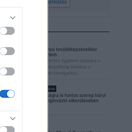
FELIRATKOZÁS
LEGFRISSEBB
rszágos hírek
ecskeméten is szakirányú továbbképzésekkel
rősít a Gál Ferenc Egyetem
iemelt fontosságú a Gál Ferenc Egyetem számára a
övőbe mutató szakmai felkészültség átadása, a
olyamatos szakmai fejlődés támogatása.
Országos hírek
A lakosságra is fontos szerep hárul
a szúnyoginvázió elkerülésében
rszágos hírek