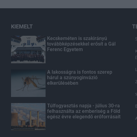
KIEMELT
T
Kecskeméten is szakirányú
továbbképzésekkel erősít a Gál
Ferenc Egyetem
A lakosságra is fontos szerep
hárul a szúnyoginvázió
elkerülésében
Túlfogyasztás napja - július 30-ra
felhasználta az emberiség a Föld
egész évre elegendő erőforrásait