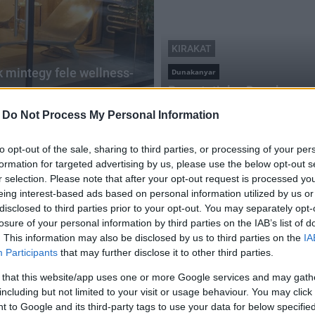
KIRAKAT
k mintegy fele wellness-
Dunakanyar
Bemutatjuk a Dunakanyar 
2018.02.08
-
Do Not Process My Personal Information
to opt-out of the sale, sharing to third parties, or processing of your per
formation for targeted advertising by us, please use the below opt-out s
r selection. Please note that after your opt-out request is processed y
eing interest-based ads based on personal information utilized by us or
disclosed to third parties prior to your opt-out. You may separately opt-
losure of your personal information by third parties on the IAB’s list of
. This information may also be disclosed by us to third parties on the
IA
Participants
that may further disclose it to other third parties.
 that this website/app uses one or more Google services and may gath
including but not limited to your visit or usage behaviour. You may click 
 to Google and its third-party tags to use your data for below specifi