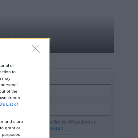
egyik sikertörténetét
HÍRLEVÉL
sonal or
ection to
ou may
Név
 personal
out of the
 downstream
E-mail cím
B’s List of
Feliratkozom a hírlevélre és elfogadom az
er and store
adatvédelmi szabályzatot!
to grant or
ed purposes