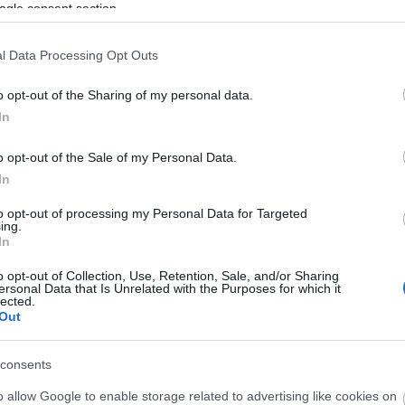
ogle consent section.
l Data Processing Opt Outs
o opt-out of the Sharing of my personal data.
In
O
K
o opt-out of the Sale of my Personal Data.
e
In
K
j
to opt-out of processing my Personal Data for Targeted
f
ing.
In
o opt-out of Collection, Use, Retention, Sale, and/or Sharing
ersonal Data that Is Unrelated with the Purposes for which it
lected.
Out
consents
O
o allow Google to enable storage related to advertising like cookies on