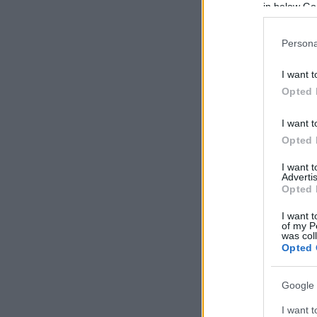
in below Go
Persona
I want t
Opted 
I want t
Opted 
I want 
Advertis
Opted 
I want t
of my P
was col
Opted 
Google 
I want t