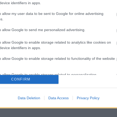
T
evice identifiers in apps.
e
M
o allow my user data to be sent to Google for online advertising
e
s.
e
m
to allow Google to send me personalized advertising.
m
k
o allow Google to enable storage related to analytics like cookies on
evice identifiers in apps.
H
o allow Google to enable storage related to functionality of the website
o allow Google to enable storage related to personalization.
CONFIRM
o allow Google to enable storage related to security, including
cation functionality and fraud prevention, and other user protection.
Data Deletion
Data Access
Privacy Policy