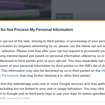
KULTÚRA
Bonyhád
-
Do Not Process My Personal Information
ulók részére
Három napos könyvkavalk
2017.06.15
to opt-out of the sale, sharing to third parties, or processing of your per
formation for targeted advertising by us, please use the below opt-out s
r selection. Please note that after your opt-out request is processed y
eing interest-based ads based on personal information utilized by us or
disclosed to third parties prior to your opt-out. You may separately opt-
losure of your personal information by third parties on the IAB’s list of
. This information may also be disclosed by us to third parties on the
IA
Participants
that may further disclose it to other third parties.
 that this website/app uses one or more Google services and may gath
including but not limited to your visit or usage behaviour. You may click 
 to Google and its third-party tags to use your data for below specifi
ogle consent section.