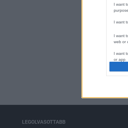
I want t
purpose
I want 
I want t
web or d
I want t
or app.
I want t
I want t
authenti
LEGOLVASOTTABB