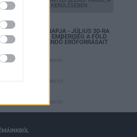
SZÚNYOGINVÁZIÓ ELKERÜLÉSÉBEN
rszágos hírek
TÚLFOGYASZTÁS NAPJA - JÚLIUS 30-RA
FELHASZNÁLTA AZ EMBERISÉG A FÖLD
EGÉSZ ÉVRE ELEGENDŐ ERŐFORRÁSAIT
HIRDETÉS
HIRDETÉS
HIRDETÉS
ÉMÁINKBÓL