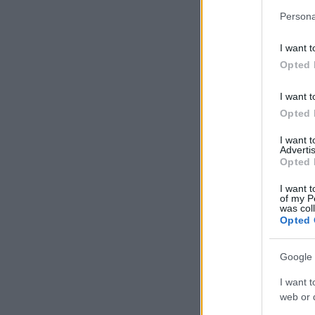
Persona
I want t
Opted 
I want t
Opted 
I want 
Advertis
Opted 
I want t
of my P
was col
Opted 
Google 
I want t
web or d