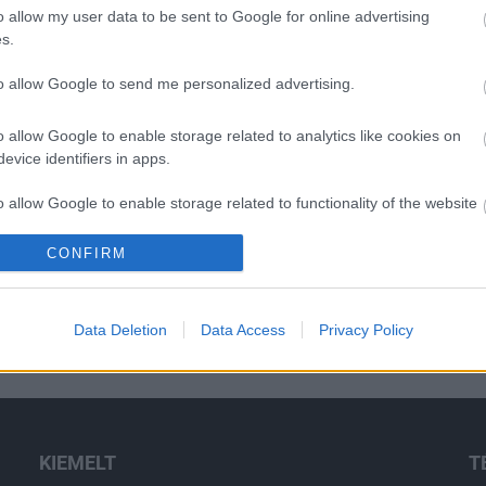
o allow my user data to be sent to Google for online advertising
s.
O
to allow Google to send me personalized advertising.
o allow Google to enable storage related to analytics like cookies on
evice identifiers in apps.
o allow Google to enable storage related to functionality of the website
CONFIRM
o allow Google to enable storage related to personalization.
o allow Google to enable storage related to security, including
Data Deletion
Data Access
Privacy Policy
cation functionality and fraud prevention, and other user protection.
KIEMELT
T