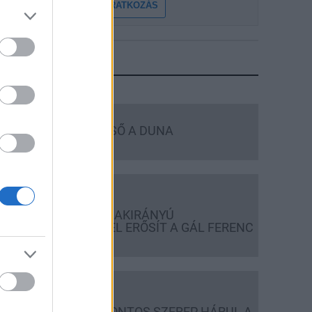
FELIRATKOZÁS
LEGFRISSEBB
Országos hírek
MEGÉRKEZETT AZ ESŐ A DUNA
VÍZGYŰJTŐJÉRE
Országos hírek
KECSKEMÉTEN IS SZAKIRÁNYÚ
TOVÁBBKÉPZÉSEKKEL ERŐSÍT A GÁL FERENC
EGYETEM
Országos hírek
A LAKOSSÁGRA IS FONTOS SZEREP HÁRUL A