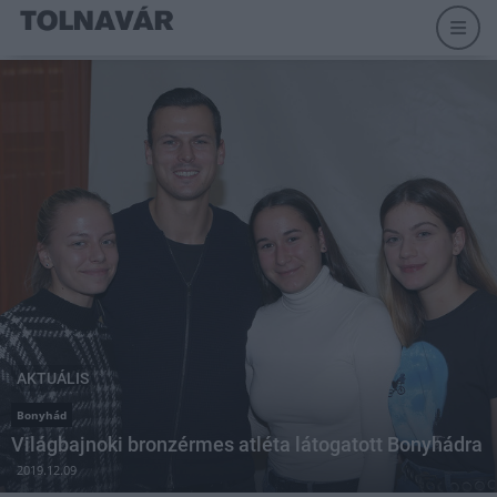
AKTUÁLIS
Bonyhád
Világbajnoki bronzérmes atléta látogatott Bonyhádra
2019.12.09