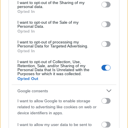
Országos hírek
not limited to your visit or usage behaviour. You may click to
I want to opt-out of the Sharing of my
personal data.
grant or deny consent to Google and its third-party tags to
Kecskeméten is szakirányú továbbképzésekkel erősít a Gál
Opted In
use your data for below specified purposes in below Google
Ferenc Egyetem
Kiemelt fontosságú a Gál Ferenc Egyetem számára a jövőbe
consent section.
I want to opt-out of the Sale of my
Personal Data.
mutató szakmai felkészültség átadása, a folyamatos szakmai
Opted In
fejlődés támogatása.
I want to opt-out of processing my
Personal Data for Targeted Advertising.
Országos hírek
Opted In
A LAKOSSÁGRA IS FONTOS SZEREP HÁRUL A
SZÚNYOGINVÁZIÓ ELKERÜLÉSÉBEN
I want to opt-out of Collection, Use,
Retention, Sale, and/or Sharing of my
Personal Data that Is Unrelated with the
Purposes for which it was collected.
Opted Out
Országos hírek
TÚLFOGYASZTÁS NAPJA - JÚLIUS 30-RA
Google consents
FELHASZNÁLTA AZ EMBERISÉG A FÖLD EGÉSZ
ÉVRE ELEGENDŐ ERŐFORRÁSAIT
I want to allow Google to enable storage
related to advertising like cookies on web or
device identifiers in apps.
Helyi hírek
BEINDULT AZ ŐSZIBARACKSZEZON,
I want to allow my user data to be sent to