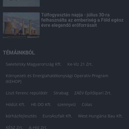
Túlfogyasztás napja - július 30-ra
felhasználta az emberiség a Föld egész
évre elegendő erőforrásait
TÉMÁINKBÓL
Swietelsky Magyarország Kft.
Ke-Víz 21 Zrt.
Környezeti és Energiahatékonysági Operatív Program
(KEHOP)
Liszt Ferenc repülőtér
Strabag
ZÁÉV Építőipari Zrt.
Hódút Kft.
HE-DO Kft.
szennyvíz
Colas
kórházfejlesztés
EuroAszfalt Kft.
West Hungária Bau Kft.
KÉSZ Zrt.
A-Híd Zrt.