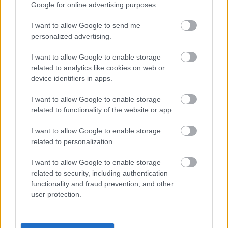
SZEPTEMBERIG ÉLVEZHETJÜK
Google for online advertising purposes.
I want to allow Google to send me
personalized advertising.
HIRDETÉS
I want to allow Google to enable storage
related to analytics like cookies on web or
HIRDETÉS
device identifiers in apps.
I want to allow Google to enable storage
HIRDETÉS
related to functionality of the website or app.
I want to allow Google to enable storage
related to personalization.
LEGOLVASOTTABB
I want to allow Google to enable storage
A lakosságra is fontos szerep hárul a
related to security, including authentication
szúnyoginvázió elkerülésében
functionality and fraud prevention, and other
user protection.
Energiaválság: az éjszakai fordulat