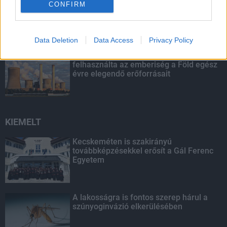
CONFIRM
bizakodásra ad okot
Data Deletion
Data Access
Privacy Policy
Túlfogyasztás napja - július 30-ra
felhasználta az emberiség a Föld egész
évre elegendő erőforrásait
KIEMELT
Kecskeméten is szakirányú
továbbképzésekkel erősít a Gál Ferenc
Egyetem
A lakosságra is fontos szerep hárul a
szúnyoginvázió elkerülésében