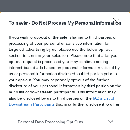
HÍRLEVÉL
Tolnavár -
Do Not Process My Personal Information
If you wish to opt-out of the sale, sharing to third parties, or
Név
processing of your personal or sensitive information for
targeted advertising by us, please use the below opt-out
section to confirm your selection. Please note that after your
E-mail cím
opt-out request is processed you may continue seeing
interest-based ads based on personal information utilized by
us or personal information disclosed to third parties prior to
Feliratkozom a hírlevélre és elfogadom az
adatvédelmi
your opt-out. You may separately opt-out of the further
szabályzatot!
disclosure of your personal information by third parties on the
IAB’s list of downstream participants. This information may
FELIRATKOZÁS
also be disclosed by us to third parties on the
IAB’s List of
Downstream Participants
that may further disclose it to other
third parties.
LEGFRISSEBB
Please note that this website/app uses one or more Google
Personal Data Processing Opt Outs
services and may gather and store information including but