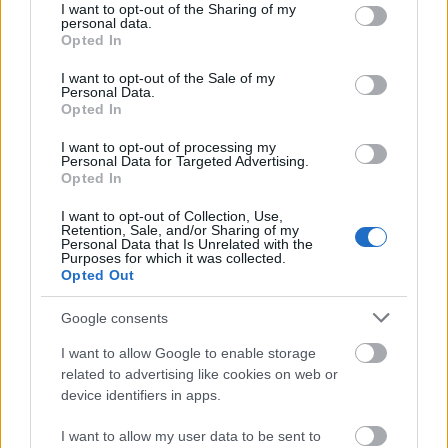
Országos hírek
not limited to your visit or usage behaviour. You may click to
I want to opt-out of the Sharing of my
personal data.
grant or deny consent to Google and its third-party tags to
Kecskeméten is szakirányú továbbképzésekkel erősít a Gál
Opted In
use your data for below specified purposes in below Google
Ferenc Egyetem
Kiemelt fontosságú a Gál Ferenc Egyetem számára a jövőbe
consent section.
I want to opt-out of the Sale of my
Personal Data.
mutató szakmai felkészültség átadása, a folyamatos szakmai
Opted In
fejlődés támogatása.
I want to opt-out of processing my
Personal Data for Targeted Advertising.
Országos hírek
Opted In
A LAKOSSÁGRA IS FONTOS SZEREP HÁRUL A
SZÚNYOGINVÁZIÓ ELKERÜLÉSÉBEN
I want to opt-out of Collection, Use,
Retention, Sale, and/or Sharing of my
Personal Data that Is Unrelated with the
Purposes for which it was collected.
Országos hírek
Opted Out
TÚLFOGYASZTÁS NAPJA - JÚLIUS 30-RA
FELHASZNÁLTA AZ EMBERISÉG A FÖLD EGÉSZ
Google consents
ÉVRE ELEGENDŐ ERŐFORRÁSAIT
I want to allow Google to enable storage
related to advertising like cookies on web or
device identifiers in apps.
Helyi hírek
I want to allow my user data to be sent to
BEINDULT AZ ŐSZIBARACKSZEZON,