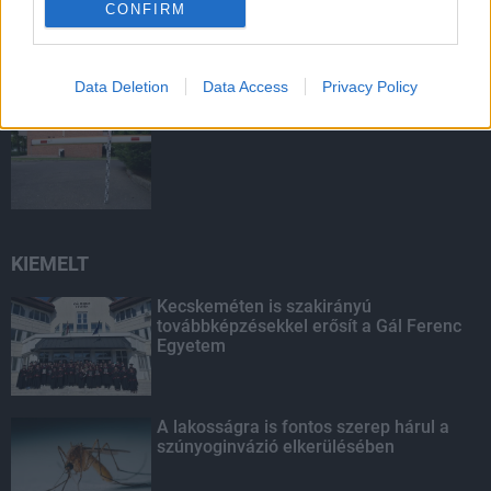
CONFIRM
táskájába két lány Szekszárdon
Data Deletion
Data Access
Privacy Policy
Sorompót rongáltak Pakson
KIEMELT
Kecskeméten is szakirányú
továbbképzésekkel erősít a Gál Ferenc
Egyetem
A lakosságra is fontos szerep hárul a
szúnyoginvázió elkerülésében