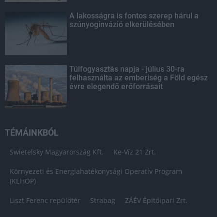
A lakosságra is fontos szerep hárul a
szúnyoginvázió elkerülésében
Túlfogyasztás napja - július 30-ra
felhasználta az emberiség a Föld egész
évre elegendő erőforrásait
TÉMÁINKBÓL
Swietelsky Magyarország Kft.
Ke-Víz 21 Zrt.
Környezeti és Energiahatékonysági Operatív Program
(KEHOP)
Liszt Ferenc repülőtér
Strabag
ZÁÉV Építőipari Zrt.