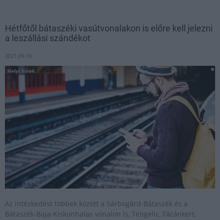
Hétfőtől bátaszéki vasútvonalakon is előre kell jelezni
a leszállási szándékot
2021.09.10
Helyi hírek
Az intézkedést többek között a Sárbogárd-Bátaszék és a
Bátaszék-Baja-Kiskunhalas vonalon is, Tengelic, Fácánkert,