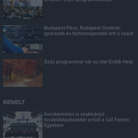
Budapest-Pécs, Budapest-Szolnok:
gyorsabb és biztonságosabb lett a vasút
Száz programmal vár az idei Erdők Hete
KIEMELT
Kecskeméten is szakirányú
továbbképzésekkel erősít a Gál Ferenc
Egyetem