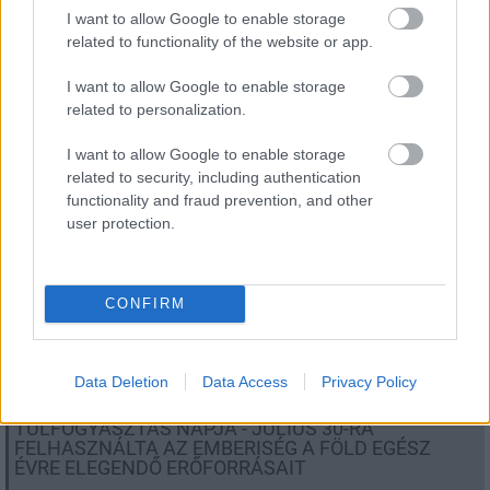
I want to allow Google to enable storage
LEGFRISSEBB
related to functionality of the website or app.
I want to allow Google to enable storage
Országos hírek
related to personalization.
KECSKEMÉTEN IS SZAKIRÁNYÚ
TOVÁBBKÉPZÉSEKKEL ERŐSÍT A GÁL FERENC
I want to allow Google to enable storage
EGYETEM
related to security, including authentication
functionality and fraud prevention, and other
user protection.
Országos hírek
szúnyogirtás
szúnyog
A lakosságra is fontos szerep hárul a
szúnyoginvázió elkerülésében
CONFIRM
Data Deletion
Data Access
Privacy Policy
Országos hírek
TÚLFOGYASZTÁS NAPJA - JÚLIUS 30-RA
FELHASZNÁLTA AZ EMBERISÉG A FÖLD EGÉSZ
ÉVRE ELEGENDŐ ERŐFORRÁSAIT