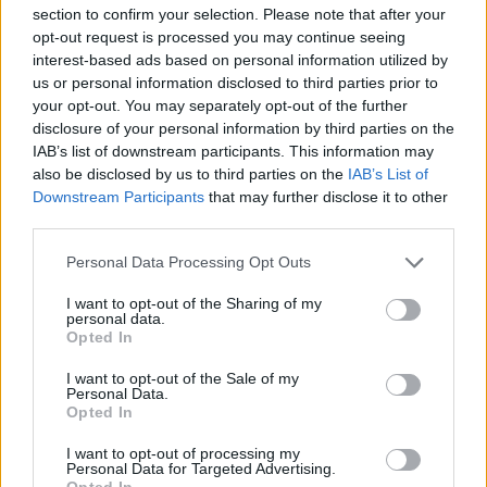
section to confirm your selection. Please note that after your
Helyi hírek
opt-out request is processed you may continue seeing
interest-based ads based on personal information utilized by
us or personal information disclosed to third parties prior to
your opt-out. You may separately opt-out of the further
disclosure of your personal information by third parties on the
IAB’s list of downstream participants. This information may
also be disclosed by us to third parties on the
IAB’s List of
Downstream Participants
that may further disclose it to other
third parties.
Please note that this website/app uses one or more Google
Personal Data Processing Opt Outs
services and may gather and store information including but
not limited to your visit or usage behaviour. You may click to
I want to opt-out of the Sharing of my
A lakosság május 11-ig küldheti meg a javaslatait
personal data.
grant or deny consent to Google and its third-party tags to
Opted In
elektronikusan vagy telefonon.
use your data for below specified purposes in below Google
consent section.
I want to opt-out of the Sale of my
Personal Data.
Opted In
Vasúti pályafelújítás kezdődik Dombóvár és Baté
között
I want to opt-out of processing my
Personal Data for Targeted Advertising.
2016.06.13
Opted In