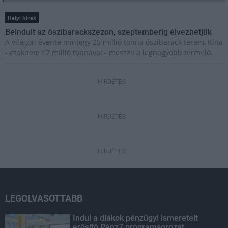
Helyi hírek
Beindult az őszibarackszezon, szeptemberig élvezhetjük
A világon évente mintegy 25 millió tonna őszibarack terem, Kína
- csaknem 17 millió tonnával - messze a legnagyobb termelő.
HIRDETÉS
HIRDETÉS
HIRDETÉS
LEGOLVASOTTABB
Indul a diákok pénzügyi ismereteit
erősítő Pénz7 programsorozat