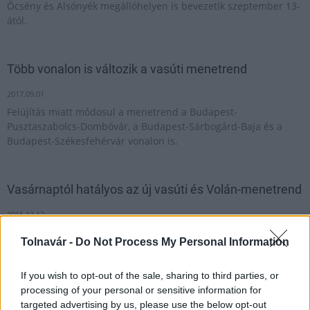
Őcsény és Alsónyék megállóhelyen is bevezetik szeptember 13-
ától.
Több vonalon is változik a vasúti menetrend
2017.09.01
Felújítás miatt módosul a menetrend a Budapest-
Pusztaszabolcs-Dombóvár, a Budapest-Sárbogárd-Baja és a
Budapest-Székesfehérvár vonalon is.
Vasárnaptól hatályos az új vasúti és Volán-menetrend
2015.12.12
Tolnavár -
Do Not Process My Personal Information
Az utazóközönség véleményét is várják az
If you wish to opt-out of the sale, sharing to third parties, or
új menetrendről
processing of your personal or sensitive information for
targeted advertising by us, please use the below opt-out
2021.05.08