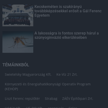
Kecskeméten is szakirányú
továbbképzésekkel erősít a Gál Ferenc
Egyetem
A lakosságra is fontos szerep hárul a
szúnyoginvázió elkerülésében
TÉMÁINKBÓL
Swietelsky Magyarország Kft.
Ke-Víz 21 Zrt.
Környezeti és Energiahatékonysági Operatív Program
(KEHOP)
Liszt Ferenc repülőtér
Strabag
ZÁÉV Építőipari Zrt.