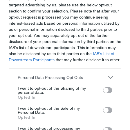
LEGFRISSEBB
targeted advertising by us, please use the below opt-out
section to confirm your selection. Please note that after your
Országos hírek
opt-out request is processed you may continue seeing
Megérkezett az eső a Duna vízgyűjtőjére
interest-based ads based on personal information utilized by
us or personal information disclosed to third parties prior to
your opt-out. You may separately opt-out of the further
disclosure of your personal information by third parties on the
IAB’s list of downstream participants. This information may
Országos hírek
also be disclosed by us to third parties on the
IAB’s List of
Kecskeméten is szakirányú
Downstream Participants
that may further disclose it to other
továbbképzésekkel erősít a Gál Ferenc
third parties.
Egyetem
Please note that this website/app uses one or more Google
Personal Data Processing Opt Outs
services and may gather and store information including but
Országos hírek
not limited to your visit or usage behaviour. You may click to
I want to opt-out of the Sharing of my
personal data.
grant or deny consent to Google and its third-party tags to
A lakosságra is fontos szerep hárul a szúnyoginvázió
Opted In
elkerülésében
use your data for below specified purposes in below Google
Folytatódik a szúnyogírtás szerte az országban. Az ázsiai
consent section.
I want to opt-out of the Sale of my
tigrisszúnyog a vízhiány ellenére is talál szaporodási helyet a
Personal Data.
Opted In
vödrökben, gyermekjátékokban.
I want to opt-out of processing my