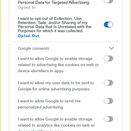
Personal Data for Targeted Advertising.
Opted In
Országos hírek
TÚLFOGYASZTÁS NAPJA - JÚLIUS 30-RA
I want to opt-out of Collection, Use,
FELHASZNÁLTA AZ EMBERISÉG A FÖLD EGÉSZ
Retention, Sale, and/or Sharing of my
Personal Data that Is Unrelated with the
ÉVRE ELEGENDŐ ERŐFORRÁSAIT
Purposes for which it was collected.
Opted Out
HIRDETÉS
Google consents
I want to allow Google to enable storage
related to advertising like cookies on web or
HIRDETÉS
device identifiers in apps.
I want to allow my user data to be sent to
HIRDETÉS
Google for online advertising purposes.
I want to allow Google to send me
personalized advertising.
LEGOLVASOTTABB
I want to allow Google to enable storage
Indul a diákok pénzügyi ismereteit
related to analytics like cookies on web or
erősítő Pénz7 programsorozat