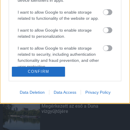
device identifiers in apps.
I want to allow Google to enable storage
related to functionality of the website or app.
Budapest-Pécs, Budapest-Szolnok:
gyorsabb és biztonságosabb lett a vasút
I want to allow Google to enable storage
related to personalization.
I want to allow Google to enable storage
related to security, including authentication
Több mint 40 helyszínen dolgozik
functionality and fraud prevention, and other
fennakadás nélkül a Híd-csoport
user protection.
CONFIRM
Data Deletion
Data Access
Privacy Policy
KIEMELT
Megérkezett az eső a Duna
vízgyűjtőjére