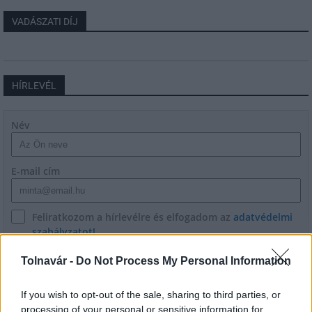
VADÁSZATI DÍJ
HÍRLEVÉL
Név
E-mail cím
Feliratkozom a hírlevélre és elfogadom az
adatvédelmi
szabályzatot!
FELIRATKOZÁS
Tolnavár -
Do Not Process My Personal Information
If you wish to opt-out of the sale, sharing to third parties, or
processing of your personal or sensitive information for