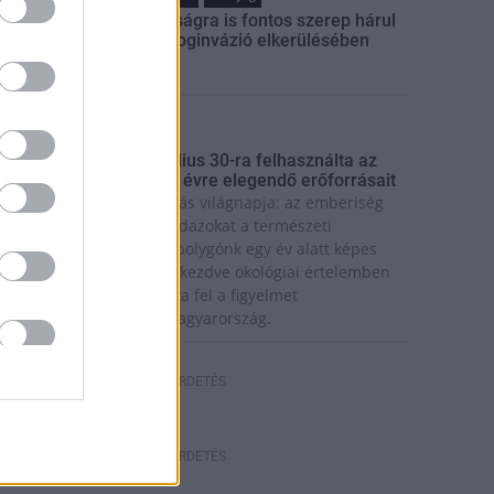
A lakosságra is fontos szerep hárul
a szúnyoginvázió elkerülésében
rszágos hírek
úlfogyasztás napja - július 30-ra felhasználta az
mberiség a Föld egész évre elegendő erőforrásait
a van idén a túlfogyasztás világnapja: az emberiség
ddigre használta fel mindazokat a természeti
rőforrásokat, amelyeket bolygónk egy év alatt képes
egújítani. Ettől a naptól kezdve ökológiai értelemben
ár „hitelből élünk” – hívta fel a figyelmet
özleményében a WWF Magyarország.
HIRDETÉS
HIRDETÉS