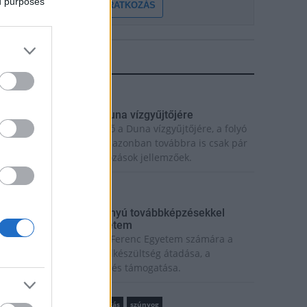
ed purposes
FELIRATKOZÁS
LEGFRISSEBB
rszágos hírek
egérkezett az eső a Duna vízgyűjtőjére
egérkezett a rég várt eső a Duna vízgyűjtőjére, a folyó
agyarországi szakaszán azonban továbbra is csak pár
entiméteres vízszintváltozások jellemzőek.
rszágos hírek
ecskeméten is szakirányú továbbképzésekkel
rősít a Gál Ferenc Egyetem
iemelt fontosságú a Gál Ferenc Egyetem számára a
övőbe mutató szakmai felkészültség átadása, a
olyamatos szakmai fejlődés támogatása.
rszágos hírek
szúnyogirtás
szúnyog