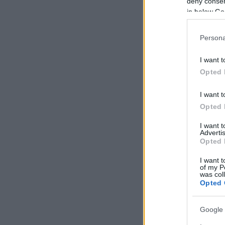
deny consent
in below Go
Persona
I want t
Opted 
I want t
Opted 
I want 
Advertis
Opted 
I want t
of my P
was col
Opted 
Google 