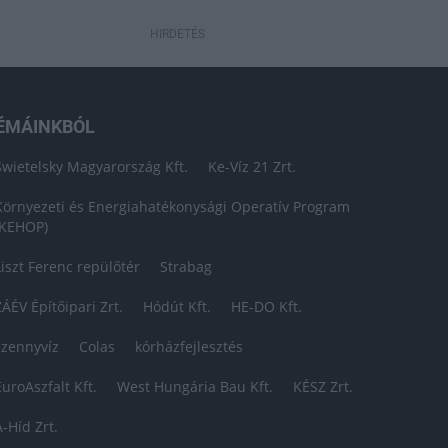
HIRDETÉS
ÉMÁINKBÓL
Swietelsky Magyarország Kft.
Ke-Víz 21 Zrt.
Környezeti és Energiahatékonysági Operatív Program
(KEHOP)
Liszt Ferenc repülőtér
Strabag
ZÁÉV Építőipari Zrt.
Hódút Kft.
HE-DO Kft.
szennyvíz
Colas
kórházfejlesztés
EuroAszfalt Kft.
West Hungária Bau Kft.
KÉSZ Zrt.
A-Híd Zrt.