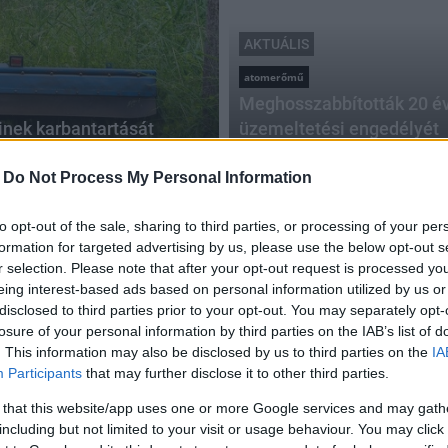
AKTUÁLIS
atomerőmű
Meghosszabbították 20 év
einek karbantartását
üzemeltetési engedélyét
2017.12.22
-
Do Not Process My Personal Information
to opt-out of the sale, sharing to third parties, or processing of your per
formation for targeted advertising by us, please use the below opt-out s
r selection. Please note that after your opt-out request is processed y
eing interest-based ads based on personal information utilized by us or
disclosed to third parties prior to your opt-out. You may separately opt-
losure of your personal information by third parties on the IAB’s list of
. This information may also be disclosed by us to third parties on the
IA
Participants
that may further disclose it to other third parties.
 that this website/app uses one or more Google services and may gath
including but not limited to your visit or usage behaviour. You may click 