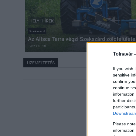
HELYI HÍREK
Szekszárd
Az Alisca Terra végzi Szekszárd zöldfelület
2023.10.18
Tolnavár 
ÜZEMELTETÉS
If you wish 
sensitive in
confirm you
continue se
information 
further disc
participants
Downstream 
Please note
information 