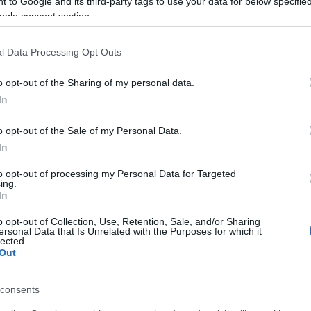
 to Google and its third-party tags to use your data for below specifi
ogle consent section.
l Data Processing Opt Outs
o opt-out of the Sharing of my personal data.
O
In
M
M
o opt-out of the Sale of my Personal Data.
m
In
c
to opt-out of processing my Personal Data for Targeted
ing.
In
O
K
o opt-out of Collection, Use, Retention, Sale, and/or Sharing
e
ersonal Data that Is Unrelated with the Purposes for which it
K
lected.
Out
j
f
consents
O