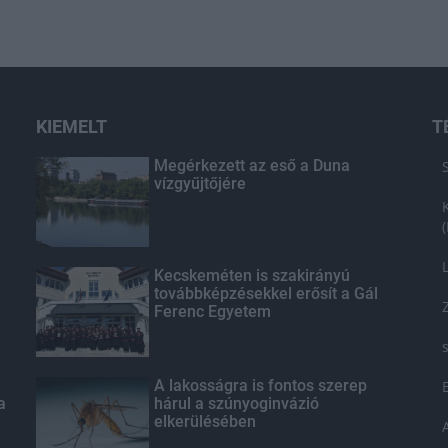
KIEMELT
T
Megérkezett az eső a Duna
vízgyűjtőjére
Kecskeméten is szakirányú
továbbképzésekkel erősít a Gál
Ferenc Egyetem
A lakosságra is fontos szerep
a
hárul a szúnyoginvázió
elkerülésében