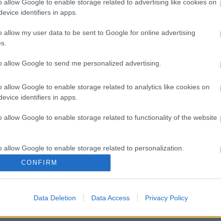
o allow Google to enable storage related to advertising like cookies on
evice identifiers in apps.
o allow my user data to be sent to Google for online advertising
s.
O
to allow Google to send me personalized advertising.
T
e
o allow Google to enable storage related to analytics like cookies on
M
evice identifiers in apps.
e
e
o allow Google to enable storage related to functionality of the website
m
m
k
o allow Google to enable storage related to personalization.
CONFIRM
o allow Google to enable storage related to security, including
cation functionality and fraud prevention, and other user protection.
Data Deletion
Data Access
Privacy Policy