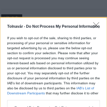
HÍRLEVÉL
Tolnavár -
Do Not Process My Personal Information
Név
If you wish to opt-out of the sale, sharing to third parties, or
processing of your personal or sensitive information for
E-mail cím
targeted advertising by us, please use the below opt-out
section to confirm your selection. Please note that after your
opt-out request is processed you may continue seeing
Feliratkozom a hírlevélre és elfogadom az
adatvédelmi
interest-based ads based on personal information utilized by
szabályzatot!
us or personal information disclosed to third parties prior to
your opt-out. You may separately opt-out of the further
FELIRATKOZÁS
disclosure of your personal information by third parties on the
IAB’s list of downstream participants. This information may
also be disclosed by us to third parties on the
IAB’s List of
Downstream Participants
that may further disclose it to other
LEGFRISSEBB
third parties.
Please note that this website/app uses one or more Google