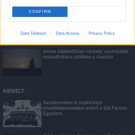
CONFIRM
Indul a diákok pénzügyi ismereteit
erősítő Pénz7 programsorozat
Data Deletion
Data Access
Privacy Policy
Amire többmillióan vártunk: szombattól
másodfokúra csökken a riasztás
KIEMELT
Kecskeméten is szakirányú
továbbképzésekkel erősít a Gál Ferenc
Egyetem