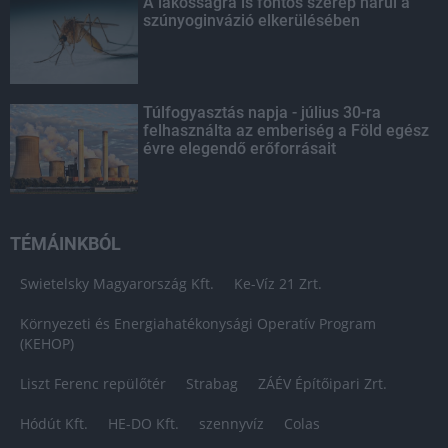
A lakosságra is fontos szerep hárul a
szúnyoginvázió elkerülésében
Túlfogyasztás napja - július 30-ra
felhasználta az emberiség a Föld egész
évre elegendő erőforrásait
TÉMÁINKBÓL
Swietelsky Magyarország Kft.
Ke-Víz 21 Zrt.
Környezeti és Energiahatékonysági Operatív Program
(KEHOP)
Liszt Ferenc repülőtér
Strabag
ZÁÉV Építőipari Zrt.
Hódút Kft.
HE-DO Kft.
szennyvíz
Colas