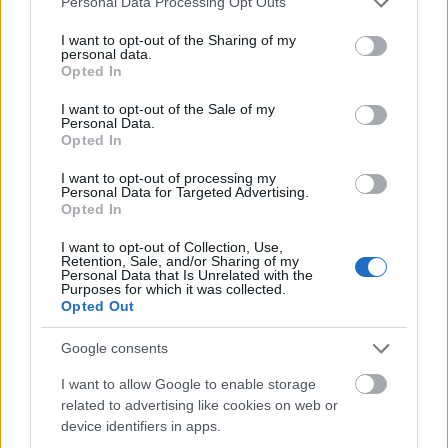
Personal Data Processing Opt Outs
Országos hírek
services and may gather and store information including but
Kecskeméten is szakirányú továbbképzésekkel erősít a Gál
not limited to your visit or usage behaviour. You may click to
I want to opt-out of the Sharing of my
Ferenc Egyetem
personal data.
grant or deny consent to Google and its third-party tags to
Opted In
Kiemelt fontosságú a Gál Ferenc Egyetem számára a jövőbe
use your data for below specified purposes in below Google
mutató szakmai felkészültség átadása, a folyamatos szakmai
consent section.
I want to opt-out of the Sale of my
fejlődés támogatása.
Personal Data.
Opted In
I want to opt-out of processing my
Országos hírek
szúnyogirtás
szúnyog
Personal Data for Targeted Advertising.
A lakosságra is fontos szerep hárul a
Opted In
szúnyoginvázió elkerülésében
I want to opt-out of Collection, Use,
Retention, Sale, and/or Sharing of my
Personal Data that Is Unrelated with the
Purposes for which it was collected.
Opted Out
Országos hírek
WWF
vízgazdálkodás
Túlfogyasztás napja - július 30-ra
Google consents
felhasználta az emberiség a Föld egész
évre elegendő erőforrásait
I want to allow Google to enable storage
related to advertising like cookies on web or
device identifiers in apps.