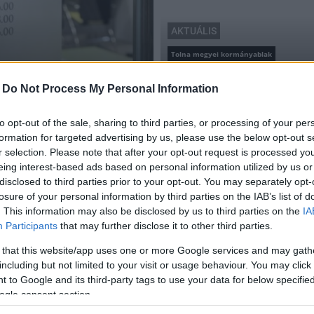
AKTUÁLIS
Tolna megyei kormányablak
áltozik a kormányablakok
Változik a Tolna megyei 
-
Do Not Process My Personal Information
ünnepek között
2018.12.20
to opt-out of the sale, sharing to third parties, or processing of your per
formation for targeted advertising by us, please use the below opt-out s
r selection. Please note that after your opt-out request is processed y
eing interest-based ads based on personal information utilized by us or
disclosed to third parties prior to your opt-out. You may separately opt-
losure of your personal information by third parties on the IAB’s list of
. This information may also be disclosed by us to third parties on the
IA
Participants
that may further disclose it to other third parties.
 that this website/app uses one or more Google services and may gath
including but not limited to your visit or usage behaviour. You may click 
 to Google and its third-party tags to use your data for below specifi
ogle consent section.