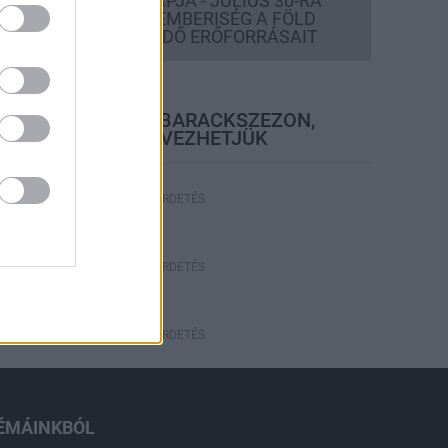
TÚLFOGYASZTÁS NAPJA - JÚLIUS 30-RA
FELHASZNÁLTA AZ EMBERISÉG A FÖLD
EGÉSZ ÉVRE ELEGENDŐ ERŐFORRÁSAIT
elyi hírek
BEINDULT AZ ŐSZIBARACKSZEZON,
SZEPTEMBERIG ÉLVEZHETJÜK
HIRDETÉS
HIRDETÉS
HIRDETÉS
ÉMÁINKBÓL