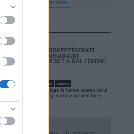
FELIRATKOZÁS
LEGFRISSEBB
rszágos hírek
SZAKIRÁNYÚ TOVÁBBKÉPZÉSEKKEL
EGÍTI IDÉN IS A TÁRSADALMI
KIHÍVÁSOK LEKÜZDÉSÉT A GÁL FERENC
EGYETEM
rszágos hírek
szúnyogirtás
szúnyog
A lakosságra is fontos szerep hárul
a szúnyoginvázió elkerülésében
Országos hírek