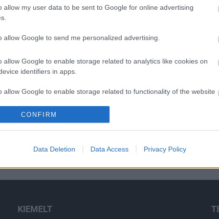
o allow my user data to be sent to Google for online advertising
s.
to allow Google to send me personalized advertising.
H
o allow Google to enable storage related to analytics like cookies on
evice identifiers in apps.
o allow Google to enable storage related to functionality of the website
CONFIRM
o allow Google to enable storage related to personalization.
o allow Google to enable storage related to security, including
Data Deletion
Data Access
Privacy Policy
cation functionality and fraud prevention, and other user protection.
KIEMELT
T