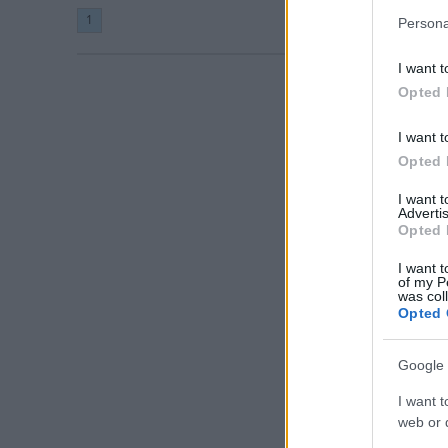
1
Persona
I want t
Opted 
I want t
Opted 
I want 
Advertis
Opted 
I want t
of my P
was col
Opted 
Google 
I want t
web or d