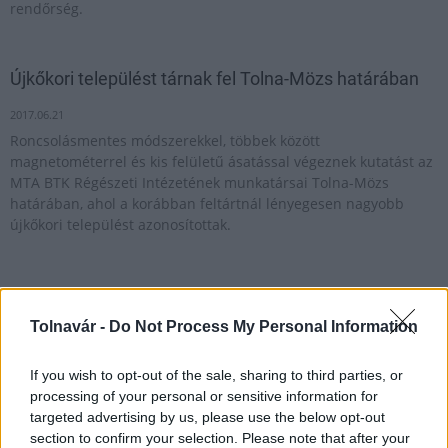
rendőrség.
Újkőkori települést tárnak fel Tolna-Mözs határában
2017.06.21
Roncsolásmentes módszerekkel, többek között
magnetométerrel és kis felületű ásatással végeznek kutatást az
MTA BTK Régészeti Intézetének munkatársai Tolna-Mözs
határában, ahol a korábban feltártnál lényegesen nagyobb
újkőkori települést azonosítottak.
A Tolna-Mözs női futsalcsapata szerezte meg a
bajnoki bronzérmet
Tolnavár -
Do Not Process My Personal Information
2018.05.19
Ahogy az első összecsapást, úgy a másodikat is büntetőkkel
If you wish to opt-out of the sale, sharing to third parties, or
nyerte meg a Brandmission-Artifex Tolna-Mözs női
processing of your personal or sensitive information for
futsalcsapata, ezzel 2–0-s összesítéssel szerezte meg a bajnoki
targeted advertising by us, please use the below opt-out
bronzérmet az Agenta Girls Szekszárd FC előtt.
section to confirm your selection. Please note that after your