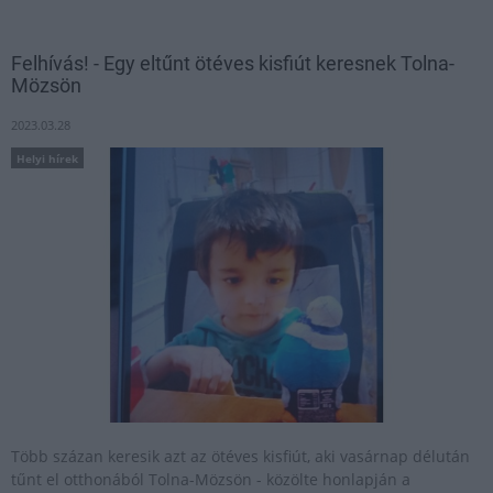
Felhívás! - Egy eltűnt ötéves kisfiút keresnek Tolna-
Mözsön
2023.03.28
Helyi hírek
Több százan keresik azt az ötéves kisfiút, aki vasárnap délután
tűnt el otthonából Tolna-Mözsön - közölte honlapján a