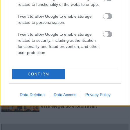
related to functionality of the website or app.
Országos hírek
oktatás
továbbképzés
I want to allow Google to enable storage
Kecskeméten is szakirányú
related to personalization.
továbbképzésekkel erősít a Gál Ferenc
Egyetem
I want to allow Google to enable storage
related to security, including authentication
functionality and fraud prevention, and other
user protection.
Országos hírek
A LAKOSSÁGRA IS FONTOS SZEREP HÁRUL A
SZÚNYOGINVÁZIÓ ELKERÜLÉSÉBEN
CONFIRM
Országos hírek
WWF
vízgazdálkodás
Data Deletion
Data Access
Privacy Policy
Túlfogyasztás napja - július 30-ra
felhasználta az emberiség a Föld egész
évre elegendő erőforrásait