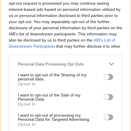
opt-out request is processed you may continue seeing
interest-based ads based on personal information utilized by
us or personal information disclosed to third parties prior to
Batyus sváb bált szerveznek Tolnán
your opt-out. You may separately opt-out of the further
disclosure of your personal information by third parties on the
2026.01.15
IAB’s list of downstream participants. This information may
Helyi hírek
also be disclosed by us to third parties on the
IAB’s List of
Downstream Participants
that may further disclose it to other
third parties.
Please note that this website/app uses one or more Google
Personal Data Processing Opt Outs
services and may gather and store information including but
not limited to your visit or usage behaviour. You may click to
I want to opt-out of the Sharing of my
personal data.
grant or deny consent to Google and its third-party tags to
Opted In
use your data for below specified purposes in below Google
consent section.
I want to opt-out of the Sale of my
Personal Data.
Opted In
I want to opt-out of processing my
A zenét a Drittel Sextett szolgáltatja.
Personal Data for Targeted Advertising.
Opted In