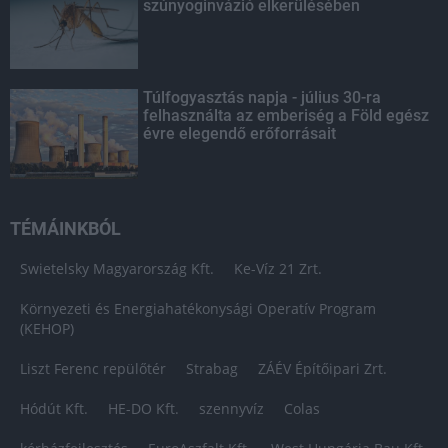
szúnyoginvázió elkerülésében
Túlfogyasztás napja - július 30-ra
felhasználta az emberiség a Föld egész
évre elegendő erőforrásait
TÉMÁINKBÓL
Swietelsky Magyarország Kft.
Ke-Víz 21 Zrt.
Környezeti és Energiahatékonysági Operatív Program
(KEHOP)
Liszt Ferenc repülőtér
Strabag
ZÁÉV Építőipari Zrt.
Hódút Kft.
HE-DO Kft.
szennyvíz
Colas