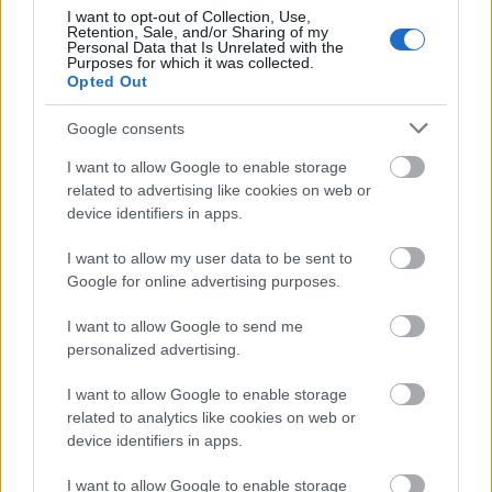
I want to opt-out of Collection, Use,
1
Retention, Sale, and/or Sharing of my
Personal Data that Is Unrelated with the
Purposes for which it was collected.
Opted Out
HÍRLEVÉL
Google consents
I want to allow Google to enable storage
Név
related to advertising like cookies on web or
device identifiers in apps.
E-mail cím
I want to allow my user data to be sent to
Google for online advertising purposes.
Feliratkozom a hírlevélre és elfogadom az
adatvédelmi
I want to allow Google to send me
szabályzatot!
personalized advertising.
FELIRATKOZÁS
I want to allow Google to enable storage
related to analytics like cookies on web or
device identifiers in apps.
LEGFRISSEBB
I want to allow Google to enable storage